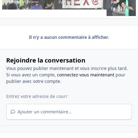
charge, gazage
Par
Exilé17
Par
Exilé17
une
Par
inouï
voiture
Exilé17
bar."
Il n’y a aucun commentaire à afficher.
Rejoindre la conversation
Vous pouvez publier maintenant et vous inscrire plus tard.
Si vous avez un compte,
connectez-vous maintenant
pour
publier avec votre compte.
Ajouter un commentaire…