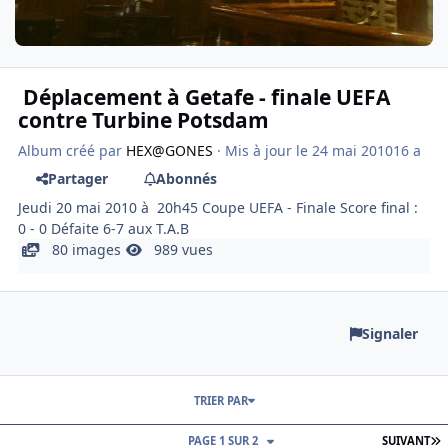
Déplacement à Getafe - finale UEFA
contre Turbine Potsdam
Album créé par
HEX@GONES
· Mis à jour
le 24 mai 2010
16 a
Partager
Abonnés
Jeudi 20 mai 2010 à 20h45 Coupe UEFA - Finale Score final :
0 - 0 Défaite 6-7 aux T.A.B
80 images
989 vues
Signaler
TRIER PAR
D
PAGE 1 SUR 2
SUIVANT