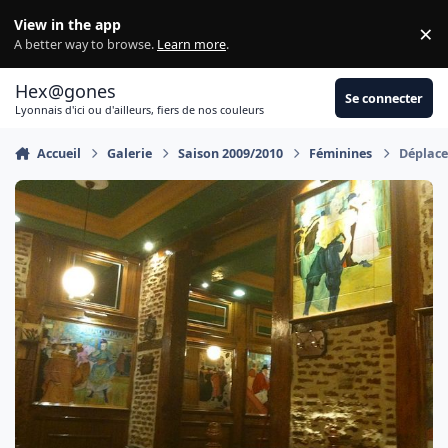
Aller au contenu
View in the app
×
Di
A better way to browse.
Learn more
.
Hex@gones
Se connecter
Lyonnais d'ici ou d'ailleurs, fiers de nos couleurs
Accueil
Galerie
Saison 2009/2010
Féminines
Déplace