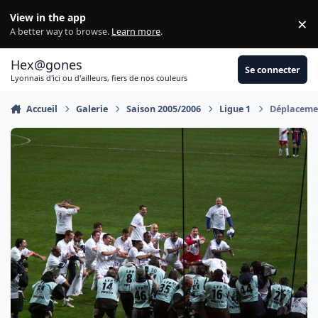
Aller au contenu
View in the app
×
Di
A better way to browse.
Learn more
.
Hex@gones
Se connecter
Lyonnais d'ici ou d'ailleurs, fiers de nos couleurs
Accueil
Galerie
Saison 2005/2006
Ligue 1
Déplacemen