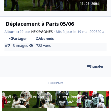
Déplacement à Paris 05/06
Album créé par
HEX@GONES
· Mis à jour
le 19 mai 2006
20 a
Partager
Abonnés
3 images
728 vues
Signaler
TRIER PAR
Joël Bats et Fred exultent
Greg triomphe
Joël Bats et Fred exultent
Greg triomphe
Par
Exilé17
Par
Exilé17
Le Haka orchestré par Djila