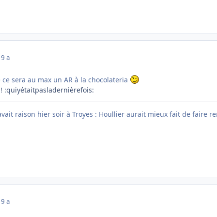
19 a
e ce sera au max un AR à la chocolateria
! :quiyétaitpasladernièrefois:
ait raison hier soir à Troyes : Houllier aurait mieux fait de faire re
19 a