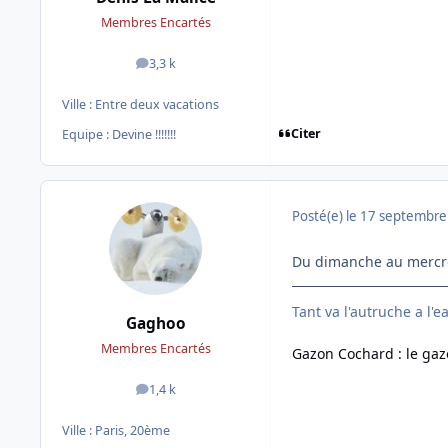
Membres Encartés
3,3 k
messages
Ville :
Entre deux vacations
Citer
Equipe : Devine !!!!!!!
Posté(e)
le 17 septembre
Du dimanche au mercre
Tant va l'autruche a l'ea
Gaghoo
Membres Encartés
Gazon Cochard : le gaz
1,4 k
messages
Ville :
Paris, 20ème