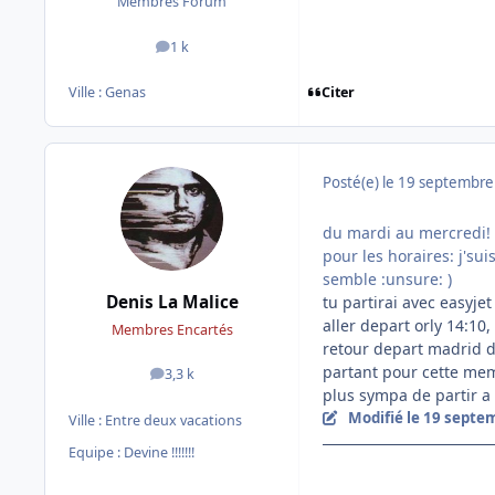
Membres Forum
1 k
messages
Citer
Ville :
Genas
Posté(e)
le 19 septembre
du mardi au mercredi!
pour les horaires: j'sui
semble :unsure: )
Denis La Malice
tu partirai avec easyjet
aller depart orly 14:10,
Membres Encartés
retour depart madrid dé
partant pour cette meme
3,3 k
messages
plus sympa de partir a
Modifié
le 19 septe
Ville :
Entre deux vacations
Equipe : Devine !!!!!!!