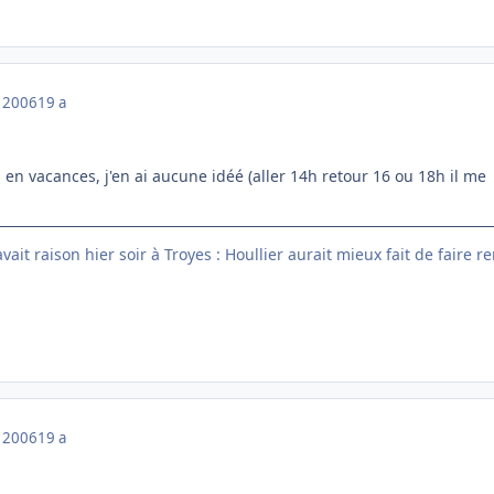
 2006
19 a
s en vacances, j'en ai aucune idéé (aller 14h retour 16 ou 18h il me
ait raison hier soir à Troyes : Houllier aurait mieux fait de faire re
 2006
19 a