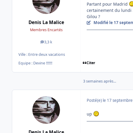
Partant pour Madrid
certainement du lundi 
Gilou ?
Denis La Malice
Modifié
le 17 septe
Membres Encartés
3,3 k
messages
Ville :
Entre deux vacations
Citer
Equipe : Devine !!!!!!!
3 semaines après...
Posté(e)
le 17 septembre
up
Denis La Malice