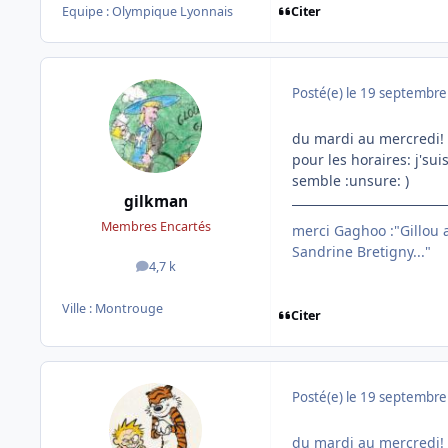
Citer
Equipe : Olympique Lyonnais
Posté(e)
le 19 septembre
du mardi au mercredi!
pour les horaires: j'sui
semble :unsure: )
gilkman
Membres Encartés
merci Gaghoo :"Gillou av
Sandrine Bretigny..."
4,7 k
messages
Ville :
Montrouge
Citer
Posté(e)
le 19 septembre
du mardi au mercredi!