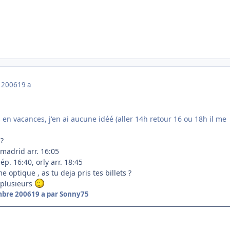
 2006
19 a
s en vacances, j'en ai aucune idéé (aller 14h retour 16 ou 18h il me
 ?
 madrid arr. 16:05
p. 16:40, orly arr. 18:45
 optique , as tu deja pris tes billets ?
 plusieurs
mbre 2006
19 a
par Sonny75