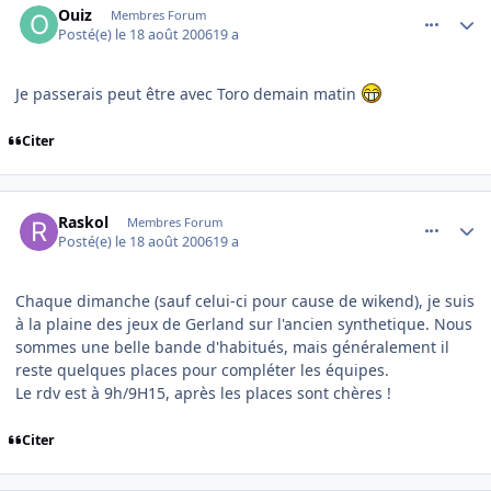
Ouiz
Membres Forum
Posté(e)
le 18 août 2006
19 a
Je passerais peut être avec Toro demain matin
Citer
comment_144874
Author stats
Raskol
Membres Forum
Posté(e)
le 18 août 2006
19 a
Chaque dimanche (sauf celui-ci pour cause de wikend), je suis
à la plaine des jeux de Gerland sur l'ancien synthetique. Nous
sommes une belle bande d'habitués, mais généralement il
reste quelques places pour compléter les équipes.
Le rdv est à 9h/9H15, après les places sont chères !
Citer