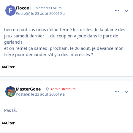
comment_145353
Author stats
Flocool
Membres Forum
Posté(e)
le 23 août 2006
19 a
ben en tout cas nous c'était fermé les grilles de la plaine des
jeux samedi dernier ... du coup on a joué dans le parc de
gerland !
et on remet ça samedi prochain, le 26 aout. je devance mon
frère pour demander s'il y a des intéressés ?
Citer
comment_145372
Author stats
MasterGone
Administrateurs
Posté(e)
le 23 août 2006
19 a
Pas là.
Citer