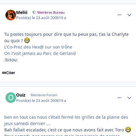
comment_145378
Author stats
Meliii
Membres Bureau
Posté(e)
le 23 août 2006
19 a
Tu postes toujours pour dire que tu peux pas, t'as la Charlyte
ou quoi ?
L'Co-Prez des Hex@ sur son trône
On l'voit jamais au Parc de Gerland
:bisou:
Citer
comment_145390
Author stats
Ouiz
Membres Forum
Posté(e)
le 23 août 2006
19 a
ben en tout cas nous c'était fermé les grilles de la plaine des
jeux samedi dernier ...
Bah fallait escalader, c'est ce que nous avons fait avec Toro