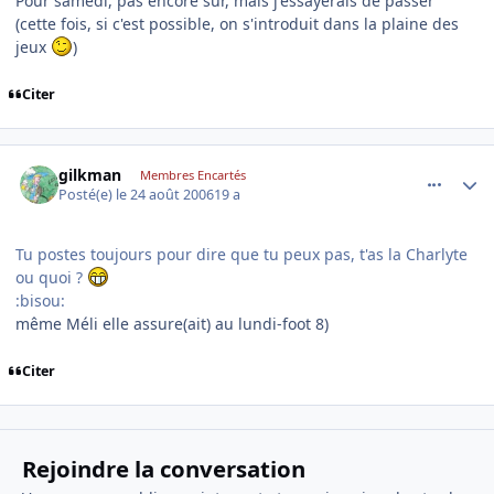
Pour samedi, pas encore sur, mais j'essayerais de passer
(cette fois, si c'est possible, on s'introduit dans la plaine des
jeux
)
Citer
comment_145482
Author stats
gilkman
Membres Encartés
Posté(e)
le 24 août 2006
19 a
Tu postes toujours pour dire que tu peux pas, t'as la Charlyte
ou quoi ?
:bisou:
même Méli elle assure(ait) au lundi-foot 8)
Citer
Rejoindre la conversation