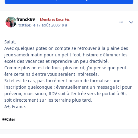
comment_144842
Author stats
franck69
Membres Encartés
Posté(e)
le 17 août 2006
19 a
Salut,
Avec quelques potes on compte se retrouver à la plaine des
jeux samedi matin pour un petit foot, histoire d'éliminer les
excès des vacances et reprendre un peu d'activité.
Comme plus on est de fous, plus on rit, j'ai pensé que peut-
être certains d'entre vous seraient intéressés.
Si tel est le cas, pas forcément besoin de formaliser une
inscription quelconque : éventuellement un message ici pour
prévenir, mais sinon, RDV soit à l'entrée vers le portail à 9h,
soit directement sur les terrains plus tard.
A+, Franck
Citer
comment_144871
Author stats