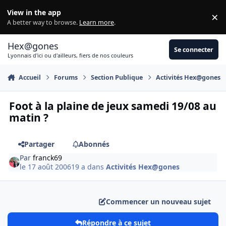
Aller au contenu
View in the app
×
Di
A better way to browse.
Learn more
.
Hex@gones
Se connecter
Lyonnais d'ici ou d'ailleurs, fiers de nos couleurs
Accueil
Forums
Section Publique
Activités Hex@gones
Foot à la plaine de jeux samedi 19/08 au
matin ?
Partager
Abonnés
Par
franck69
le 17 août 2006
19 a
dans
Activités Hex@gones
Commencer un nouveau sujet
Répondre à ce sujet