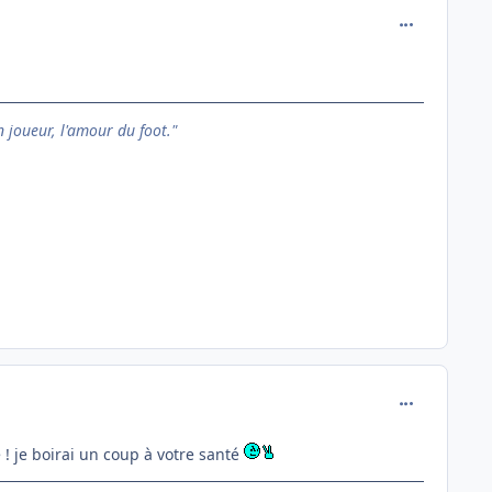
comment_141
n joueur, l'amour du foot."
comment_141
e ! je boirai un coup à votre santé