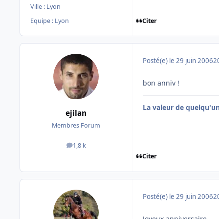
Ville :
Lyon
Citer
Equipe : Lyon
Posté(e)
le 29 juin 2006
2
bon anniv !
La valeur de quelqu'u
ejilan
Membres Forum
1,8 k
messages
Citer
Posté(e)
le 29 juin 2006
2
Joyeux anniversaire