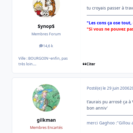
tu croyais passer à trav
"Les cons ça ose tout,
$ynop$
"Si vous ne pouvez pas
Membres Forum
14,6 k
messages
Ville :
BOURGOIN~enfin, pas
Citer
très loin....
Posté(e)
le 29 juin 2006
2
t'aurais pu arrosé ça 
bon anniv'
gilkman
merci Gaghoo :"Gillou av
Membres Encartés