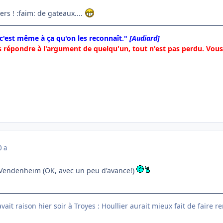
ers ! :faim: de gateaux....
 c'est même à ça qu'on les reconnaît."
[Audiard]
 répondre à l'argument de quelqu'un, tout n'est pas perdu. Vous 
0 a
à Vendenheim (OK, avec un peu d'avance!)
ait raison hier soir à Troyes : Houllier aurait mieux fait de faire r