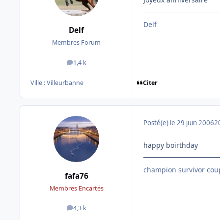
Delf
Delf
Membres Forum
1,4 k
messages
Citer
Ville :
Villeurbanne
Posté(e)
le 29 juin 2006
2
happy boirthday
champion survivor coup
fafa76
Membres Encartés
4,3 k
messages