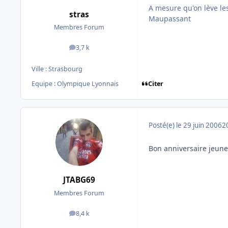
A mesure qu'on lève le
stras
Maupassant
Membres Forum
3,7 k
messages
Ville :
Strasbourg
Citer
Equipe : Olympique Lyonnais
Posté(e)
le 29 juin 2006
2
Bon anniversaire jeu
JTABG69
Membres Forum
8,4 k
messages