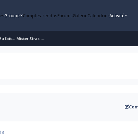
tés
Groupe
Comptes-rendus
Forums
Galerie
Calendrier
Activité
Au fait... Mister Stras.....
Com
0 a