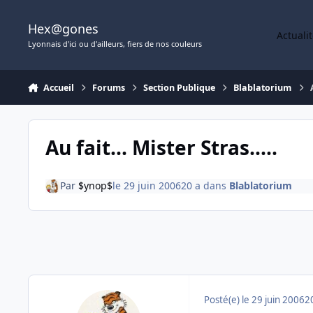
Aller au contenu
Hex@gones
Actuali
Lyonnais d'ici ou d'ailleurs, fiers de nos couleurs
Accueil
Forums
Section Publique
Blablatorium
Au fait... Mister Stras.....
Par
$ynop$
le 29 juin 2006
20 a
dans
Blablatorium
Posté(e)
le 29 juin 2006
2