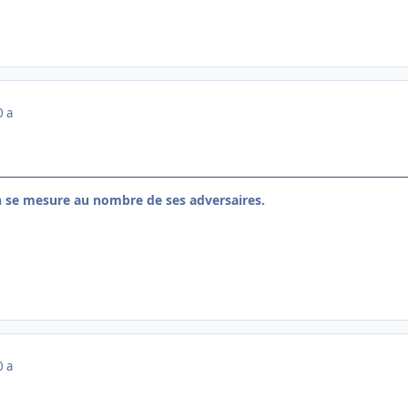
0 a
n se mesure au nombre de ses adversaires.
0 a