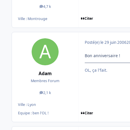
4,7 k
messages
Citer
Ville :
Montrouge
Posté(e)
le 29 juin 2006
2
Bon anniversaire !
OL, ça l'fait.
Adam
Membres Forum
2,1 k
messages
Ville :
Lyon
Citer
Equipe : ben l'OL !