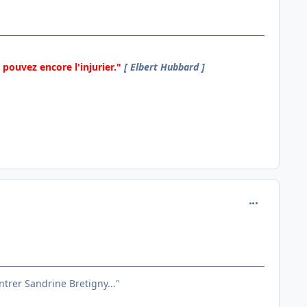
pouvez encore l'injurier."
[ Elbert Hubbard ]
comment_141
entrer Sandrine Bretigny..."