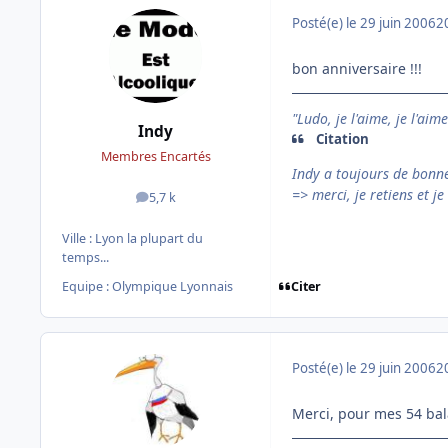
Posté(e)
le 29 juin 2006
2
bon anniversaire !!!
"Ludo, je l'aime, je l'aim
Indy
Citation
Membres Encartés
Indy a toujours de bonn
=> merci, je retiens et je 
5,7 k
messages
Ville :
Lyon la plupart du
temps...
Citer
Equipe : Olympique Lyonnais
Posté(e)
le 29 juin 2006
2
Merci, pour mes 54 bala