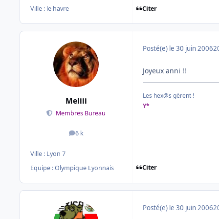
Citer
Ville :
le havre
Posté(e)
le 30 juin 2006
2
Joyeux anni !!
Les hex@s gèrent !
Meliii
Y*
Membres Bureau
6 k
messages
Ville :
Lyon 7
Citer
Equipe : Olympique Lyonnais
Posté(e)
le 30 juin 2006
2