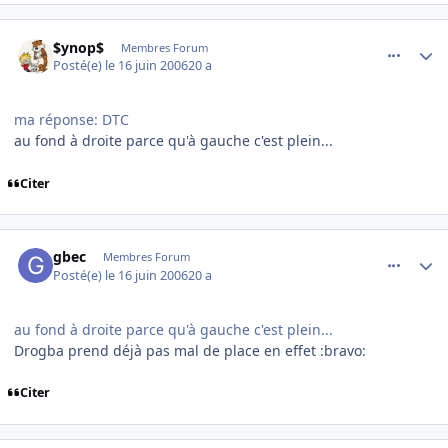
comment_140108
Author stats
$ynop$
Membres Forum
Posté(e)
le 16 juin 2006
20 a
ma réponse: DTC
au fond à droite parce qu'à gauche c'est plein...
Citer
comment_140121
Author stats
gbec
Membres Forum
Posté(e)
le 16 juin 2006
20 a
au fond à droite parce qu'à gauche c'est plein...
Drogba prend déjà pas mal de place en effet :bravo:
Citer