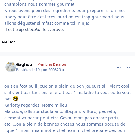
champions nous sommes gourmet!
Nnous avons plein des ingredients pour preparer si on met
ribéry peut être c'est très lourd on est trop gourmand nous
allons déguster slimfast comme toi :ninja:
Il est trop st'
otaku
:lol: :bravo:
Citer
comment_140388
Author stats
Gaghoo
Membres Encartés
Posté(e)
le 19 juin 2006
20 a
on s'en foot ou il joue on a plein de bon joueurs si il vient cool
si il vient pas tant pis je ferait pas 1 maladie tu veut ou tu veut
pas
Karlotty regardes: Notre milieu
Malouda,kallstrom,toulalan,djilla,juni, wiltord, pedretti,
clement va partir peut etre Govou mais pas encore parti,
etc.....on a plein de bonnes choses nous sommes bocuse de
ligue 1 miam miam notre chef jean michel prepare des bon