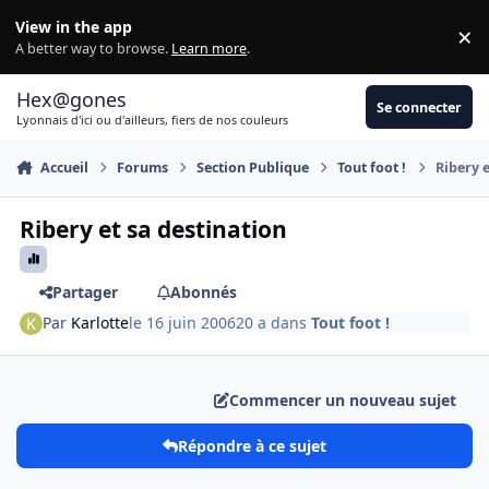
Aller au contenu
View in the app
×
Di
A better way to browse.
Learn more
.
Hex@gones
Se connecter
Lyonnais d'ici ou d'ailleurs, fiers de nos couleurs
Accueil
Forums
Section Publique
Tout foot !
Ribery e
Ribery et sa destination
Partager
Abonnés
Par
Karlotte
le 16 juin 2006
20 a
dans
Tout foot !
Commencer un nouveau sujet
Répondre à ce sujet