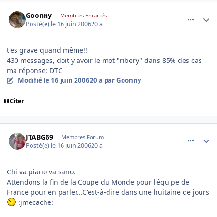
comment_140094
Author stats
Goonny
Membres Encartés
Posté(e)
le 16 juin 2006
20 a
t'es grave quand même!!
430 messages, doit y avoir le mot "ribery" dans 85% des cas
ma réponse: DTC
Modifié
le 16 juin 2006
20 a
par Goonny
Citer
comment_140095
Author stats
JTABG69
Membres Forum
Posté(e)
le 16 juin 2006
20 a
Chi va piano va sano.
Attendons la fin de la Coupe du Monde pour l'équipe de
France pour en parler...C'est-à-dire dans une huitaine de jours
:jmecache: