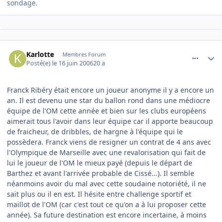
sondage.
comment_140092
Author stats
Karlotte
Membres Forum
Posté(e)
le 16 juin 2006
20 a
Franck Ribéry était encore un joueur anonyme il y a encore un
an. Il est devenu une star du ballon rond dans une médiocre
équipe de l'OM cette année et bien sur les clubs européens
aimerait tous l'avoir dans leur équipe car il apporte beaucoup
de fraicheur, de dribbles, de hargne à l'équipe qui le
possèdera. Franck viens de resigner un contrat de 4 ans avec
l'Olympique de Marseille avec une revalorisation qui fait de
lui le joueur de l'OM le mieux payé (depuis le départ de
Barthez et avant l'arrivée probable de Cissé...). Il semble
néanmoins avoir du mal avec cette soudaine notoriété, il ne
sait plus ou il en est. Il hésite entre challenge sportif et
maillot de l'OM (car c'est tout ce qu'on a à lui proposer cette
année). Sa future destination est encore incertaine, à moins