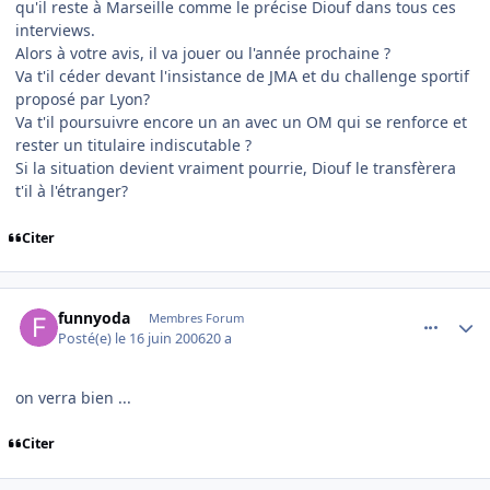
qu'il reste à Marseille comme le précise Diouf dans tous ces
interviews.
Alors à votre avis, il va jouer ou l'année prochaine ?
Va t'il céder devant l'insistance de JMA et du challenge sportif
proposé par Lyon?
Va t'il poursuivre encore un an avec un OM qui se renforce et
rester un titulaire indiscutable ?
Si la situation devient vraiment pourrie, Diouf le transfèrera
t'il à l'étranger?
Citer
comment_140093
Author stats
funnyoda
Membres Forum
Posté(e)
le 16 juin 2006
20 a
on verra bien ...
Citer