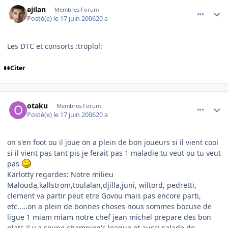
comment_140226
Author stats
ejilan
Membres Forum
Posté(e)
le 17 juin 2006
20 a
Les DTC et consorts :troplol:
Citer
comment_140264
Author stats
otaku
Membres Forum
Posté(e)
le 17 juin 2006
20 a
on s'en foot ou il joue on a plein de bon joueurs si il vient cool
si il vient pas tant pis je ferait pas 1 maladie tu veut ou tu veut
pas
Karlotty regardes: Notre milieu
Malouda,kallstrom,toulalan,djilla,juni, wiltord, pedretti,
clement va partir peut etre Govou mais pas encore parti,
etc.....on a plein de bonnes choses nous sommes bocuse de
ligue 1 miam miam notre chef jean michel prepare des bon
plats il y a soupe champion's league et aussi salade de