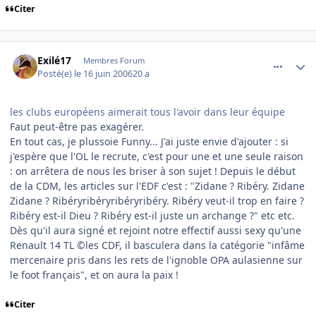
Citer
comment_140096
Author stats
Exilé17
Membres Forum
Posté(e)
le 16 juin 2006
20 a
les clubs européens aimerait tous l'avoir dans leur équipe
Faut peut-être pas exagérer.
En tout cas, je plussoie Funny... J'ai juste envie d'ajouter : si
j'espère que l'OL le recrute, c'est pour une et une seule raison
: on arrêtera de nous les briser à son sujet ! Depuis le début
de la CDM, les articles sur l'EDF c'est : "Zidane ? Ribéry. Zidane
Zidane ? Ribéryribéryribéryribéry. Ribéry veut-il trop en faire ?
Ribéry est-il Dieu ? Ribéry est-il juste un archange ?" etc etc.
Dès qu'il aura signé et rejoint notre effectif aussi sexy qu'une
Renault 14 TL ©les CDF, il basculera dans la catégorie "infâme
mercenaire pris dans les rets de l'ignoble OPA aulasienne sur
le foot français", et on aura la paix !
Citer