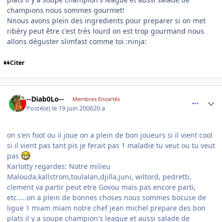
champions nous sommes gourmet!
Nnous avons plein des ingredients pour preparer si on met
ribéry peut être c'est très lourd on est trop gourmand nous
allons déguster slimfast comme toi :ninja:
Citer
comment_140347
Author stats
--Diab0Lo--
Membres Encartés
Posté(e)
le 19 juin 2006
20 a
on s'en foot ou il joue on a plein de bon joueurs si il vient cool
si il vient pas tant pis je ferait pas 1 maladie tu veut ou tu veut
pas
Karlotty regardes: Notre milieu
Malouda,kallstrom,toulalan,djilla,juni, wiltord, pedretti,
clement va partir peut etre Govou mais pas encore parti,
etc.....on a plein de bonnes choses nous sommes bocuse de
ligue 1 miam miam notre chef jean michel prepare des bon
plats il y a soupe champion's league et aussi salade de