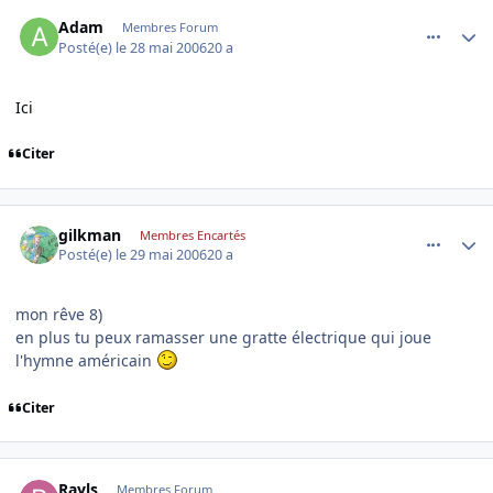
comment_137457
Author stats
Adam
Membres Forum
Posté(e)
le 28 mai 2006
20 a
Ici
Citer
comment_137600
Author stats
gilkman
Membres Encartés
Posté(e)
le 29 mai 2006
20 a
mon rêve 8)
en plus tu peux ramasser une gratte électrique qui joue
l'hymne américain
Citer
comment_137611
Author stats
Rayls
Membres Forum