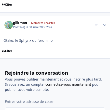
Citer
comment_138018
Author stats
gilkman
Membres Encartés
Posté(e)
le 31 mai 2006
20 a
Otaku, le Sphynx du forum :lol:
Citer
Rejoindre la conversation
Vous pouvez publier maintenant et vous inscrire plus tard.
Si vous avez un compte,
connectez-vous maintenant
pour
publier avec votre compte.