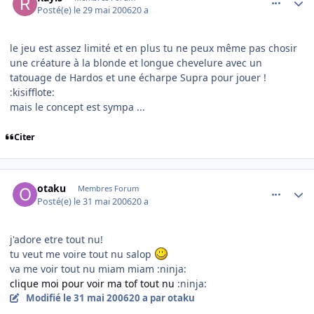
Posté(e)
le 29 mai 2006
20 a
le jeu est assez limité et en plus tu ne peux même pas chosir
une créature à la blonde et longue chevelure avec un
tatouage de Hardos et une écharpe Supra pour jouer !
:kisifflote:
mais le concept est sympa ...
Citer
comment_137970
Author stats
otaku
Membres Forum
Posté(e)
le 31 mai 2006
20 a
j'adore etre tout nu!
tu veut me voire tout nu salop
va me voir tout nu miam miam :ninja:
clique moi pour voir ma tof tout nu
:ninja:
Modifié
le 31 mai 2006
20 a
par otaku