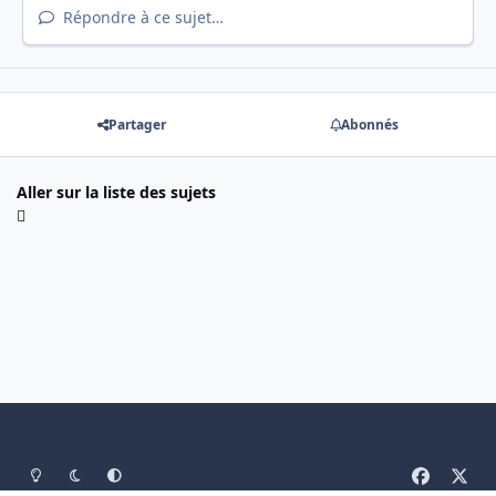
Répondre à ce sujet…
Partager
Abonnés
Aller sur la liste des sujets
Light Mode
Mode sombre
System Preference
f
x