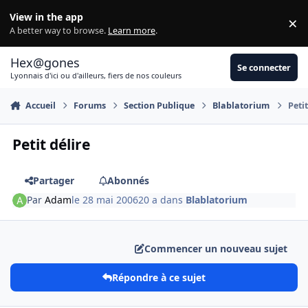
Aller au contenu
View in the app
×
Di
A better way to browse.
Learn more
.
Hex@gones
Se connecter
Lyonnais d'ici ou d'ailleurs, fiers de nos couleurs
Accueil
Forums
Section Publique
Blablatorium
Petit
Petit délire
Partager
Abonnés
Par
Adam
le 28 mai 2006
20 a
dans
Blablatorium
Commencer un nouveau sujet
Répondre à ce sujet