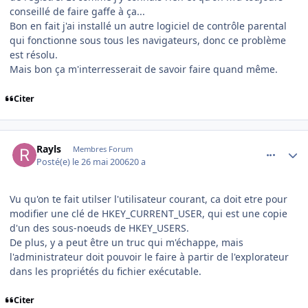
conseillé de faire gaffe à ça...
Bon en fait j'ai installé un autre logiciel de contrôle parental
qui fonctionne sous tous les navigateurs, donc ce problème
est résolu.
Mais bon ça m'interresserait de savoir faire quand même.
Citer
comment_137318
Author stats
Rayls
Membres Forum
Posté(e)
le 26 mai 2006
20 a
Vu qu'on te fait utilser l'utilisateur courant, ca doit etre pour
modifier une clé de HKEY_CURRENT_USER, qui est une copie
d'un des sous-noeuds de HKEY_USERS.
De plus, y a peut être un truc qui m'échappe, mais
l'administrateur doit pouvoir le faire à partir de l'explorateur
dans les propriétés du fichier exécutable.
Citer