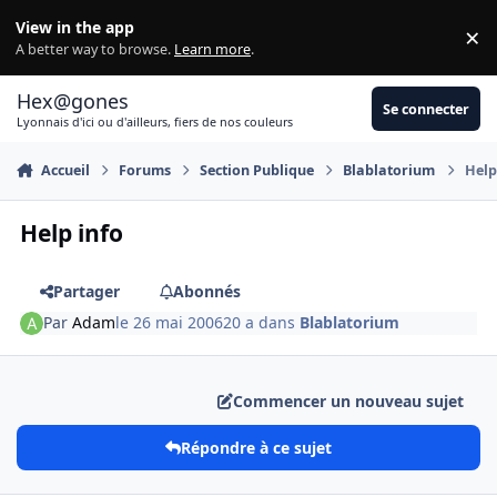
Aller au contenu
View in the app
×
Di
A better way to browse.
Learn more
.
Hex@gones
Se connecter
Lyonnais d'ici ou d'ailleurs, fiers de nos couleurs
Accueil
Forums
Section Publique
Blablatorium
Help
Help info
Partager
Abonnés
Par
Adam
le 26 mai 2006
20 a
dans
Blablatorium
Commencer un nouveau sujet
Répondre à ce sujet