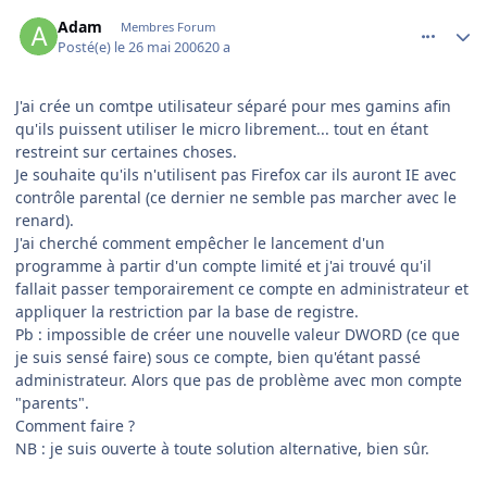
comment_137289
Author stats
Adam
Membres Forum
Posté(e)
le 26 mai 2006
20 a
J'ai crée un comtpe utilisateur séparé pour mes gamins afin
qu'ils puissent utiliser le micro librement... tout en étant
restreint sur certaines choses.
Je souhaite qu'ils n'utilisent pas Firefox car ils auront IE avec
contrôle parental (ce dernier ne semble pas marcher avec le
renard).
J'ai cherché comment empêcher le lancement d'un
programme à partir d'un compte limité et j'ai trouvé qu'il
fallait passer temporairement ce compte en administrateur et
appliquer la restriction par la base de registre.
Pb : impossible de créer une nouvelle valeur DWORD (ce que
je suis sensé faire) sous ce compte, bien qu'étant passé
administrateur. Alors que pas de problème avec mon compte
"parents".
Comment faire ?
NB : je suis ouverte à toute solution alternative, bien sûr.