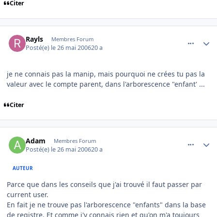
Citer
comment_137300
Author stats
Rayls
Membres Forum
Posté(e)
le 26 mai 2006
20 a
je ne connais pas la manip, mais pourquoi ne crées tu pas la
valeur avec le compte parent, dans l'arborescence "enfant' ...
Citer
comment_137307
Author stats
Adam
Membres Forum
Posté(e)
le 26 mai 2006
20 a
AUTEUR
Parce que dans les conseils que j'ai trouvé il faut passer par
current user.
En fait je ne trouve pas l'arborescence "enfants" dans la base
de registre. Et comme j'y connais rien et qu'on m'a toujours