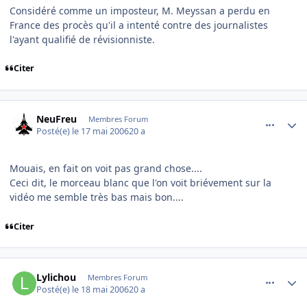
Considéré comme un imposteur, M. Meyssan a perdu en
France des procès qu'il a intenté contre des journalistes
l'ayant qualifié de révisionniste.
Citer
comment_135943
Author stats
NeuFreu
Membres Forum
Posté(e)
le 17 mai 2006
20 a
Mouais, en fait on voit pas grand chose....
Ceci dit, le morceau blanc que l'on voit briévement sur la
vidéo me semble très bas mais bon....
Citer
comment_136275
Author stats
Lylichou
Membres Forum
Posté(e)
le 18 mai 2006
20 a