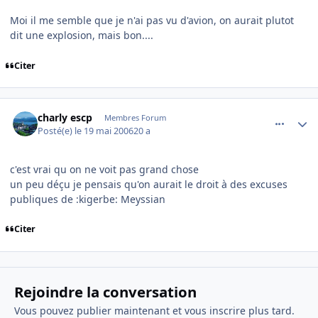
Moi il me semble que je n'ai pas vu d'avion, on aurait plutot
dit une explosion, mais bon....
Citer
comment_136323
Author stats
charly escp
Membres Forum
Posté(e)
le 19 mai 2006
20 a
c'est vrai qu on ne voit pas grand chose
un peu déçu je pensais qu'on aurait le droit à des excuses
publiques de :kigerbe: Meyssian
Citer
Rejoindre la conversation
Vous pouvez publier maintenant et vous inscrire plus tard.