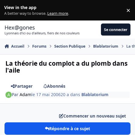
Aller au contenu
View in the app
×
Di
A better way to browse.
Learn more
.
Hex@gones
Se connecter
Lyonnais d'ici ou d'ailleurs, fiers de nos couleurs
Accueil
Forums
Section Publique
Blablatorium
La t
La théorie du complot a du plomb dans
l'aile
Partager
Abonnés
Par
Adam
le 17 mai 2006
20 a
dans
Blablatorium
Commencer un nouveau sujet
Répondre à ce sujet