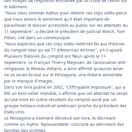
des images de l'explosion entraînée par la chute de l'avion sur
le bâtiment.
"Nous nous sommes battus pour obtenir ces clips vidéo parce
que nous avions le sentiment qu'il était important de
parachever le dossier accessible au public sur les attentats du
11 septembre", a déclaré le président de Judicial Watch, Tom
Fitton, cité dans un communiqué.
"Nous espérons que ces clips vidéo mettront fin aux théories
du complot liées au vol 77 d'American Airlines", a-t-il ajouté.
Plusieurs théories du complot ont fleuri après le 11-
Septembre. Le Français Thierry Meyssan, de l'association anti-
religieuse, le Réseau Voltaire, a ainsi affirmé qu'aucun avion
ne se serait écrasé sur le Pentagone, une théorie alimentée
par le manque d'images.
Dans son livre publié en 2002, "L'Effroyable imposture", qui a
été un best-seller mondial, il affirme que cet attentat ne serait
qu'une mise en scène résultant du complot ourdi par un
groupe militaro-industriel américain proche du président des
Etats-Unis.
Le Pentagone a vivement dénoncé son livre, le décrivant
comme un mythe "épouvantable" concocté au détriment des
familles des victimes.