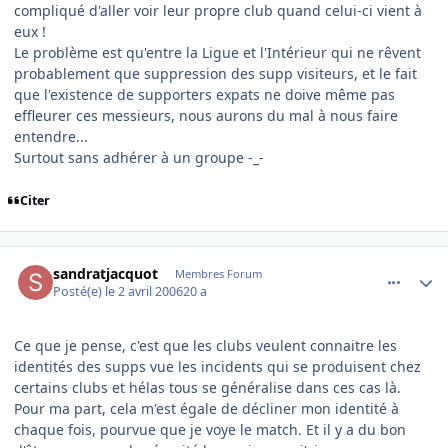
compliqué d'aller voir leur propre club quand celui-ci vient à
eux !
Le problème est qu'entre la Ligue et l'Intérieur qui ne rêvent
probablement que suppression des supp visiteurs, et le fait
que l'existence de supporters expats ne doive même pas
effleurer ces messieurs, nous aurons du mal à nous faire
entendre...
Surtout sans adhérer à un groupe -_-
Citer
comment_128883
Author stats
sandratjacquot
Membres Forum
Posté(e)
le 2 avril 2006
20 a
Ce que je pense, c'est que les clubs veulent connaitre les
identités des supps vue les incidents qui se produisent chez
certains clubs et hélas tous se généralise dans ces cas là.
Pour ma part, cela m'est égale de décliner mon identité à
chaque fois, pourvue que je voye le match. Et il y a du bon