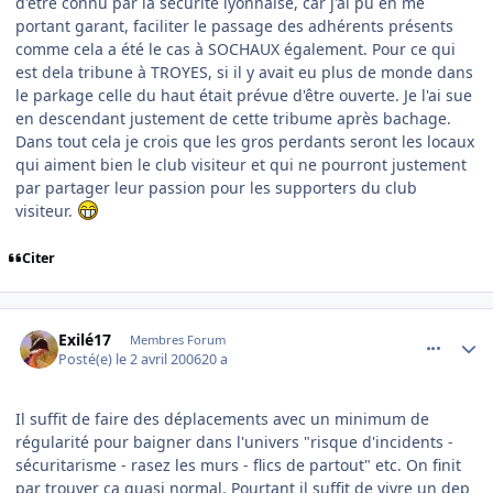
d'être connu par la sécurité lyonnaise, car j'ai pu en me
portant garant, faciliter le passage des adhérents présents
comme cela a été le cas à SOCHAUX également. Pour ce qui
est dela tribune à TROYES, si il y avait eu plus de monde dans
le parkage celle du haut était prévue d'être ouverte. Je l'ai sue
en descendant justement de cette tribume après bachage.
Dans tout cela je crois que les gros perdants seront les locaux
qui aiment bien le club visiteur et qui ne pourront justement
par partager leur passion pour les supporters du club
visiteur.
Citer
comment_128885
Author stats
Exilé17
Membres Forum
Posté(e)
le 2 avril 2006
20 a
Il suffit de faire des déplacements avec un minimum de
régularité pour baigner dans l'univers "risque d'incidents -
sécuritarisme - rasez les murs - flics de partout" etc. On finit
par trouver ça quasi normal. Pourtant il suffit de vivre un dep