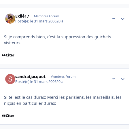
comment_128759
Author stats
Exilé17
Membres Forum
Posté(e)
le 31 mars 2006
20 a
Si je comprends bien, c'est la suppression des guichets
visiteurs.
Citer
comment_128760
Author stats
sandratjacquot
Membres Forum
Posté(e)
le 31 mars 2006
20 a
Si tel est le cas :furax: Merci les parisiens, les marseillais, les
niçois en particulier :furax:
Citer