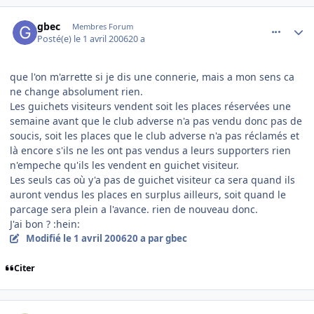
comment_128820
Author stats
gbec
Membres Forum
Posté(e)
le 1 avril 2006
20 a
que l'on m'arrette si je dis une connerie, mais a mon sens ca
ne change absolument rien.
Les guichets visiteurs vendent soit les places réservées une
semaine avant que le club adverse n'a pas vendu donc pas de
soucis, soit les places que le club adverse n'a pas réclamés et
là encore s'ils ne les ont pas vendus a leurs supporters rien
n'empeche qu'ils les vendent en guichet visiteur.
Les seuls cas où y'a pas de guichet visiteur ca sera quand ils
auront vendus les places en surplus ailleurs, soit quand le
parcage sera plein a l'avance. rien de nouveau donc.
J'ai bon ? :hein:
Modifié
le 1 avril 2006
20 a
par gbec
Citer
comment_128844
Author stats