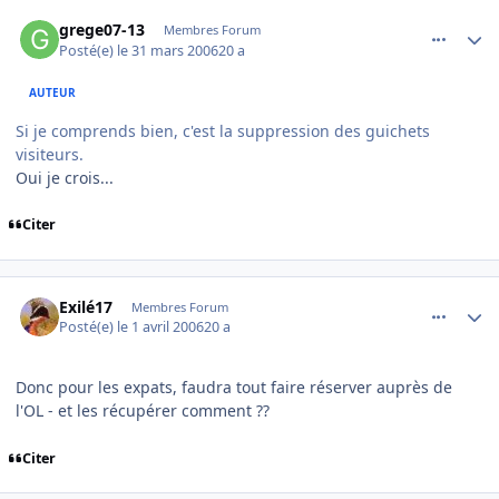
comment_128762
Author stats
grege07-13
Membres Forum
Posté(e)
le 31 mars 2006
20 a
AUTEUR
Si je comprends bien, c'est la suppression des guichets
visiteurs.
Oui je crois...
Citer
comment_128773
Author stats
Exilé17
Membres Forum
Posté(e)
le 1 avril 2006
20 a
Donc pour les expats, faudra tout faire réserver auprès de
l'OL - et les récupérer comment ??
Citer