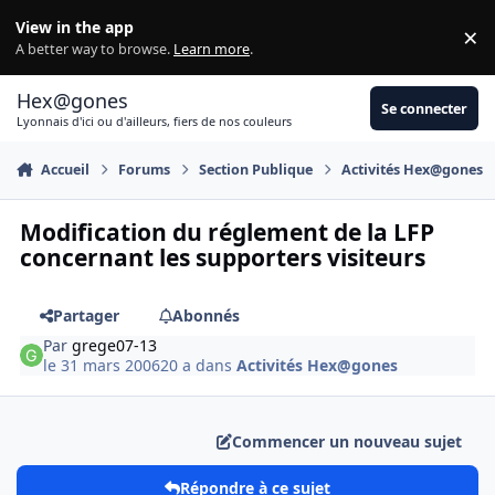
Aller au contenu
View in the app
×
Di
A better way to browse.
Learn more
.
Hex@gones
Se connecter
Lyonnais d'ici ou d'ailleurs, fiers de nos couleurs
Accueil
Forums
Section Publique
Activités Hex@gones
Modification du réglement de la LFP
concernant les supporters visiteurs
Partager
Abonnés
Par
grege07-13
le 31 mars 2006
20 a
dans
Activités Hex@gones
Commencer un nouveau sujet
Répondre à ce sujet