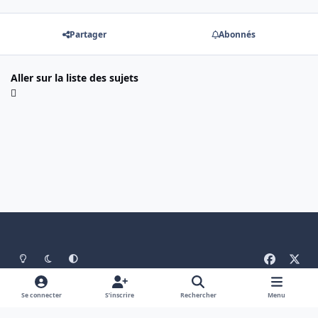
Partager
Abonnés
Aller sur la liste des sujets
Light Mode
Mode sombre
System Preference
f
x
a
Langue
Politique de confidentialité
Nous contacter
c
Se connecter
S’inscrire
Rechercher
Menu
Cookies
e