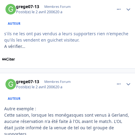
comment_128874
Author stats
grege07-13
Membres Forum
Posté(e)
le 2 avril 2006
20 a
AUTEUR
s'ils ne les ont pas vendus a leurs supporters rien n'empeche
qu'ils les vendent en guichet visiteur.
A vérifier...
Citer
comment_128875
Author stats
grege07-13
Membres Forum
Posté(e)
le 2 avril 2006
20 a
AUTEUR
Autre exemple :
Cette saison, lorsque les monégasques sont venus à Gerland,
aucune réservation n'a été faite à l'OL avant le match. L'OL
était juste informé de la venue de tel ou tel groupe de
supporters.