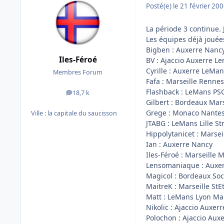
Posté(e)
le 21 février 20
La période 3 continue. 
Les équipes déjà jouée
Bigben : Auxerre Nanc
Iles-Féroé
BV : Ajaccio Auxerre L
Cyrille : Auxerre LeMa
Membres Forum
Fafa : Marseille Rennes
Flashback : LeMans PS
18,7 k
messages
Gilbert : Bordeaux Mars
Grege : Monaco Nantes
Ville :
la capitale du saucisson
JTABG : LeMans Lille S
Hippolytanicet : Marse
Ian : Auxerre Nancy
Iles-Féroé : Marseille
Lensomaniaque : Auxer
Magicol : Bordeaux So
MaitreK : Marseille StE
Matt : LeMans Lyon Mar
Nikolic : Ajaccio Auxe
Polochon : Ajaccio Aux