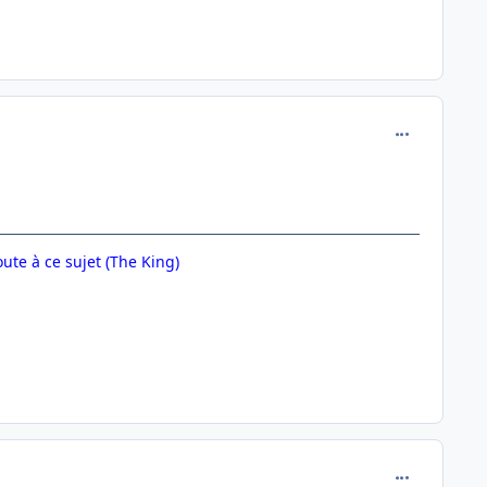
comment_122
oute à ce sujet (The King)
comment_122