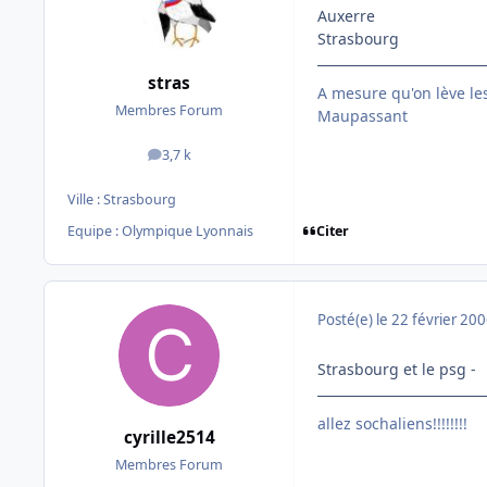
Auxerre
Strasbourg
stras
A mesure qu'on lève le
Membres Forum
Maupassant
3,7 k
messages
Ville :
Strasbourg
Citer
Equipe : Olympique Lyonnais
Posté(e)
le 22 février 20
Strasbourg et le psg -
allez sochaliens!!!!!!!!
cyrille2514
Membres Forum