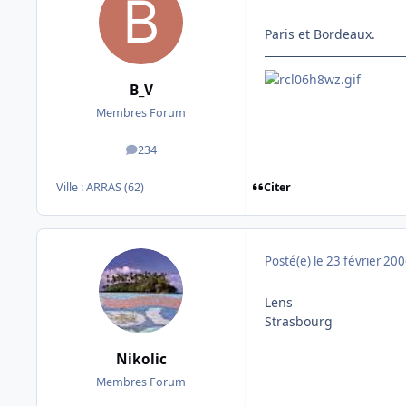
Paris et Bordeaux.
B_V
Membres Forum
234
messages
Citer
Ville :
ARRAS (62)
Posté(e)
le 23 février 20
Lens
Strasbourg
Nikolic
Membres Forum