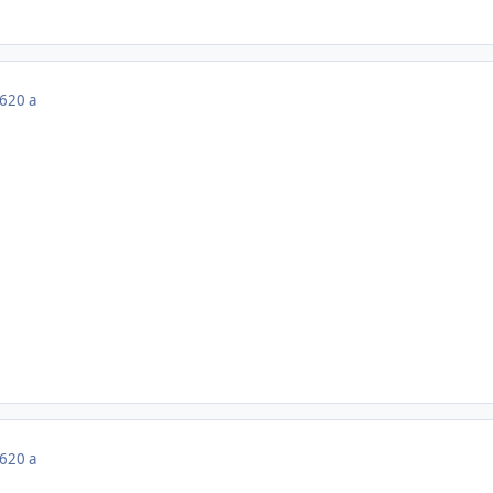
06
20 a
06
20 a