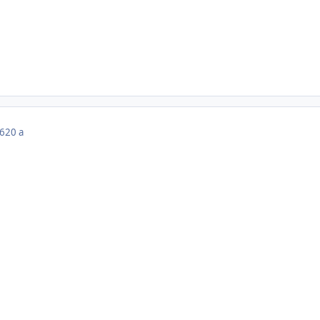
06
20 a