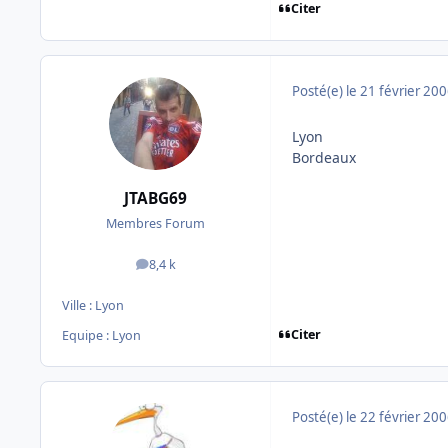
Citer
Posté(e)
le 21 février 20
Lyon
Bordeaux
JTABG69
Membres Forum
8,4 k
messages
Ville :
Lyon
Citer
Equipe : Lyon
Posté(e)
le 22 février 20