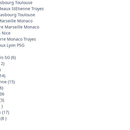
asbourg Toulouse
deaux StEtienne Troyes
trasbourg Toulouse
Marseille Monaco
rre Marseille Monaco
n Nice
erre Monaco Troyes
aux Lyon PSG
is-SG (6)
12)
)
14)
nne (15)
6)
006
(3)
 )
 (17)
(8 )