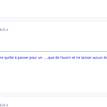
06
20 a
re quitte à passer pour un ... ,que de l'ouvrir et ne laisser aucun d
06
20 a