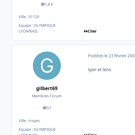
1,8 k
messages
Ville :
01120
Equipe : OLYMPIQUE
Citer
LYONNAIS
Posté(e)
le 23 février 20
lyon et lens
gilbert69
Membres Forum
57
messages
Ville :
troyes
Equipe : OLYMPIQUE