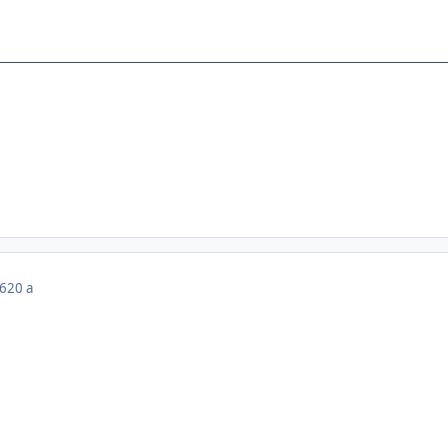
06
20 a