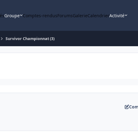
tés
Groupe
Comptes-rendus
Forums
Galerie
Calendrier
Activité
Survivor Championnat (3)
Com