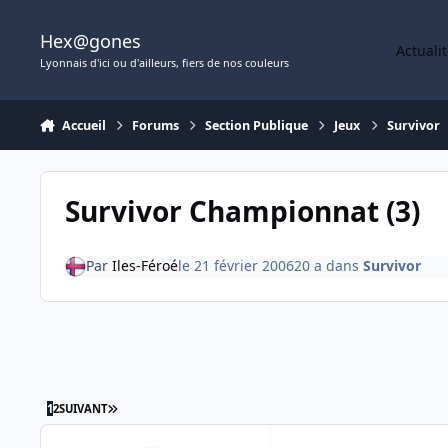
Aller au contenu
Hex@gones
Actuali
Lyonnais d'ici ou d'ailleurs, fiers de nos couleurs
Accueil
Forums
Section Publique
Jeux
Survivor
Survivor Championnat (3)
Par
Iles-Féroé
le 21 février 2006
20 a
dans
Survivor
DERNIÈRE PAGE
1
2
SUIVANT