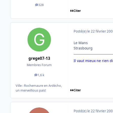
328
messages
Citer
Posté(e)
le 22 février 20
Le Mans
Strasbourg
grege07-13
Il vaut mieux ne rien di
Membres Forum
1,6 k
messages
Ville :
Rochemaure en Ardécho,
Citer
un merveillious païs!
Posté(e)
le 22 février 20