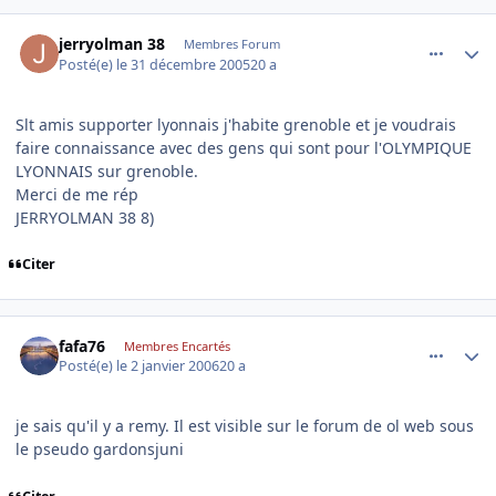
comment_114246
Author stats
jerryolman 38
Membres Forum
Posté(e)
le 31 décembre 2005
20 a
Slt amis supporter lyonnais j'habite grenoble et je voudrais
faire connaissance avec des gens qui sont pour l'OLYMPIQUE
LYONNAIS sur grenoble.
Merci de me rép
JERRYOLMAN 38 8)
Citer
comment_114346
Author stats
fafa76
Membres Encartés
Posté(e)
le 2 janvier 2006
20 a
je sais qu'il y a remy. Il est visible sur le forum de ol web sous
le pseudo gardonsjuni