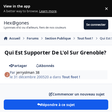
Aller au contenu
View in the app
×
Di
A better way to browse.
Learn more
.
Hex@gones
Se connecter
Lyonnais d'ici ou d'ailleurs, fiers de nos couleurs
Accueil
Forums
Section Publique
Tout foot !
Qui Est
Qui Est Supporter De L'ol Sur Grenoble?
Partager
Abonnés
Par
jerryolman 38
le 31 décembre 2005
20 a
dans
Tout foot !
Commencer un nouveau sujet
Répondre à ce sujet