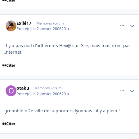
Citer
comment_114349
Author stats
Exilé17
Membres Forum
Posté(e)
le 2 janvier 2006
20 a
Il y a pas mal d'adhérents Hex@ sur Gre, mais tous n'ont pas
Internet.
Citer
comment_114394
Author stats
otaku
Membres Forum
Posté(e)
le 2 janvier 2006
20 a
grenoble = 2e ville de supporters lyonnais ! il y a plein !
Citer