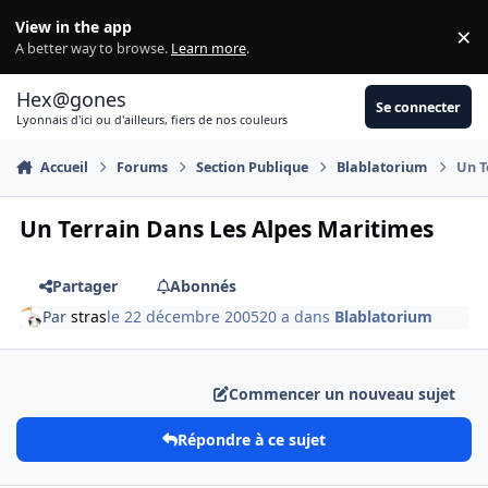
Aller au contenu
View in the app
×
Di
A better way to browse.
Learn more
.
Hex@gones
Se connecter
Lyonnais d'ici ou d'ailleurs, fiers de nos couleurs
Accueil
Forums
Section Publique
Blablatorium
Un T
Un Terrain Dans Les Alpes Maritimes
Partager
Abonnés
Par
stras
le 22 décembre 2005
20 a
dans
Blablatorium
Commencer un nouveau sujet
Répondre à ce sujet