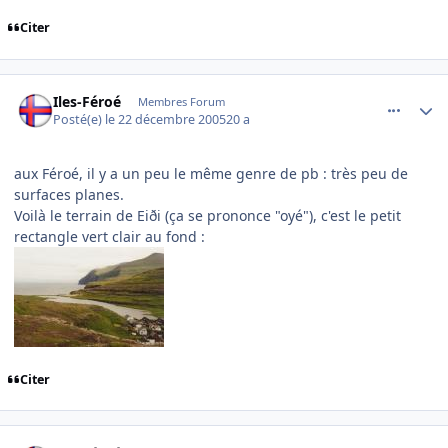
Citer
comment_113552
Author stats
Iles-Féroé
Membres Forum
Posté(e)
le 22 décembre 2005
20 a
aux Féroé, il y a un peu le même genre de pb : très peu de
surfaces planes.
Voilà le terrain de Eiði (ça se prononce "oyé"), c'est le petit
rectangle vert clair au fond :
Citer
comment_113553
Author stats