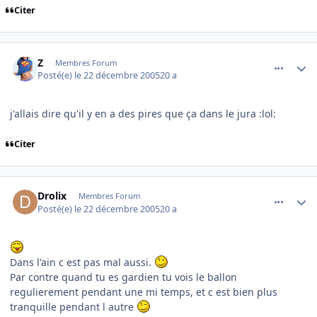
Citer
comment_113538
Author stats
Z
Membres Forum
Posté(e)
le 22 décembre 2005
20 a
j'allais dire qu'il y en a des pires que ça dans le jura :lol:
Citer
comment_113551
Author stats
Drolix
Membres Forum
Posté(e)
le 22 décembre 2005
20 a
Dans l'ain c est pas mal aussi.
Par contre quand tu es gardien tu vois le ballon
regulierement pendant une mi temps, et c est bien plus
tranquille pendant l autre