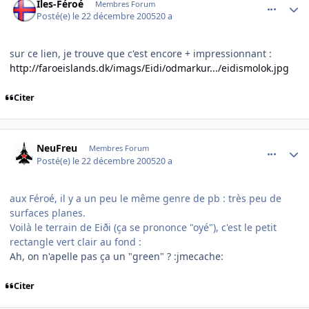
Iles-Féroé
Membres Forum
Posté(e)
le 22 décembre 2005
20 a
sur ce lien, je trouve que c'est encore + impressionnant :
http://faroeislands.dk/imags/Eidi/odmarkur.../eidismolok.jpg
Citer
comment_113554
Author stats
NeuFreu
Membres Forum
Posté(e)
le 22 décembre 2005
20 a
aux Féroé, il y a un peu le même genre de pb : très peu de
surfaces planes.
Voilà le terrain de Eiði (ça se prononce "oyé"), c'est le petit
rectangle vert clair au fond :
Ah, on n'apelle pas ça un "green" ? :jmecache:
Citer