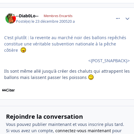
comment_113575
Author stats
--Diab0Lo--
Membres Encartés
Posté(e)
le 23 décembre 2005
20 a
C'est plutôt : la revente au marché noir des ballons repêchés
constitue une véritable subvention nationale à la pêche
côtière
<{POST_SNAPBACK}>
Ils sont même allé jusqu'à créer des chaluts qui attrappent les
ballons mais laissent passer les poissons
Citer
Rejoindre la conversation
Vous pouvez publier maintenant et vous inscrire plus tard.
Si vous avez un compte,
connectez-vous maintenant
pour