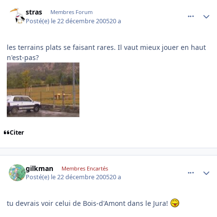
comment_113533
Author stats
stras
Membres Forum
Posté(e)
le 22 décembre 2005
20 a
les terrains plats se faisant rares. Il vaut mieux jouer en haut
n'est-pas?
Citer
comment_113537
Author stats
gilkman
Membres Encartés
Posté(e)
le 22 décembre 2005
20 a
tu devrais voir celui de Bois-d'Amont dans le Jura!