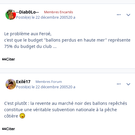
comment_113560
Author stats
--Diab0Lo--
Membres Encartés
Posté(e)
le 22 décembre 2005
20 a
Le problème aux Feroé,
c'est que le budget "ballons perdus en haute mer" représente
75% du budget du club ...
Citer
comment_113565
Author stats
Exilé17
Membres Forum
Posté(e)
le 22 décembre 2005
20 a
C'est plutôt : la revente au marché noir des ballons repêchés
constitue une véritable subvention nationale à la pêche
côtière
Citer