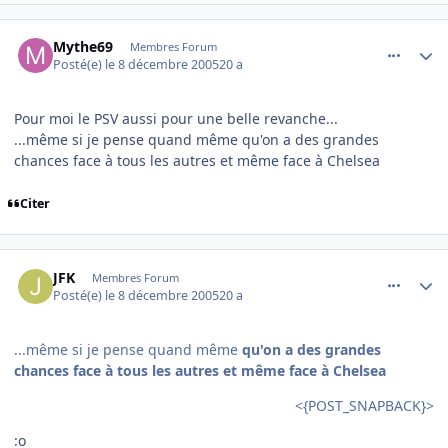
comment_111292
Author stats
Mythe69
Membres Forum
Posté(e)
le 8 décembre 2005
20 a
Pour moi le PSV aussi pour une belle revanche...
...même si je pense quand même qu'on a des grandes
chances face à tous les autres et même face à Chelsea
Citer
comment_111296
Author stats
JFK
Membres Forum
Posté(e)
le 8 décembre 2005
20 a
...même si je pense quand même
qu'on a des grandes
chances face à tous les autres et même face à Chelsea
<{POST_SNAPBACK}>
:o