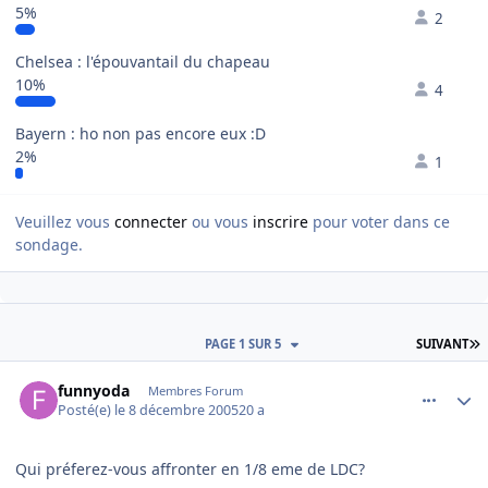
5%
2
Chelsea : l'épouvantail du chapeau
10%
4
Bayern : ho non pas encore eux :D
2%
1
Veuillez vous
connecter
ou vous
inscrire
pour voter dans ce
sondage.
D
PAGE 1 SUR 5
SUIVANT
comment_111225
Author stats
funnyoda
Membres Forum
Posté(e)
le 8 décembre 2005
20 a
Qui préferez-vous affronter en 1/8 eme de LDC?