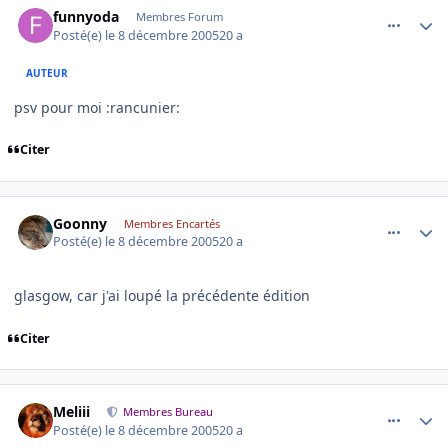
funnyoda
Membres Forum
Posté(e)
le 8 décembre 2005
20 a
AUTEUR
psv pour moi :rancunier:
Citer
comment_111228
Author stats
Goonny
Membres Encartés
Posté(e)
le 8 décembre 2005
20 a
glasgow, car j'ai loupé la précédente édition
Citer
comment_111229
Author stats
Meliii
Membres Bureau
Posté(e)
le 8 décembre 2005
20 a