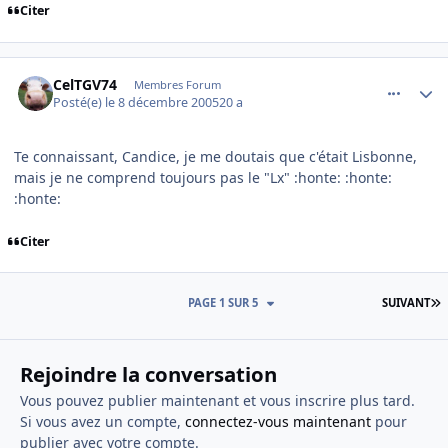
Citer
comment_111313
Author stats
CelTGV74
Membres Forum
Posté(e)
le 8 décembre 2005
20 a
Te connaissant, Candice, je me doutais que c'était Lisbonne,
mais je ne comprend toujours pas le "Lx" :honte: :honte:
:honte:
Citer
D
PAGE 1 SUR 5
SUIVANT
Rejoindre la conversation
Vous pouvez publier maintenant et vous inscrire plus tard.
Si vous avez un compte,
connectez-vous maintenant
pour
publier avec votre compte.