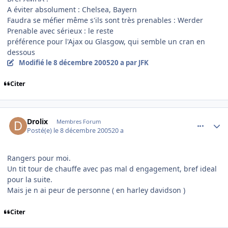
A éviter absolument : Chelsea, Bayern
Faudra se méfier même s'ils sont très prenables : Werder
Prenable avec sérieux : le reste
préférence pour l'Ajax ou Glasgow, qui semble un cran en
dessous
Modifié
le 8 décembre 2005
20 a
par JFK
Citer
comment_111240
Author stats
Drolix
Membres Forum
Posté(e)
le 8 décembre 2005
20 a
Rangers pour moi.
Un tit tour de chauffe avec pas mal d engagement, bref ideal
pour la suite.
Mais je n ai peur de personne ( en harley davidson )
Citer