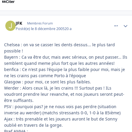
Citer
comment_111239
Author stats
JFK
Membres Forum
Posté(e)
le 8 décembre 2005
20 a
Chelsea : on va se casser les dents dessus... le plus tard
possible !
Bayern : Ca va être dur, mais avec sérieux, on peut passer... Ils
semblent quand meme plus fort que les autres années!
benfica : Ce n'est pas l'équipe la plus faible pour moi, mais je
ne les crains pas comme Porto à l'époque
Glasgow : pour moi, ce sont les plus faibles.
Werder : Alors ceux là, je les crains !!! Surtout pas ! ILs
voudront prendre leur revanche, et nos joueurs seront peut-
être suffisants.
PSV : pourquoi pas? je ne nous vois pas perdre (situation
inverse au werder) (matchs stressants 0-0, 1-0 à la 85ième)
Ajax : très prenable et les joueurs auront le but de Sonny
oublié en travers de la gorge.
Bref AMHA :