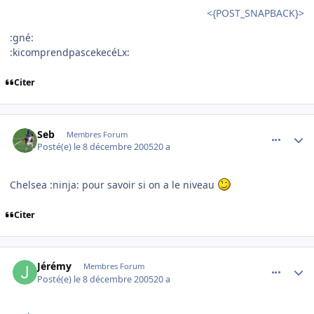
<{POST_SNAPBACK}>
:gné:
:kicomprendpascekecéLx:
Citer
comment_111304
Author stats
Seb
Membres Forum
Posté(e)
le 8 décembre 2005
20 a
Chelsea :ninja: pour savoir si on a le niveau
Citer
comment_111305
Author stats
Jérémy
Membres Forum
Posté(e)
le 8 décembre 2005
20 a