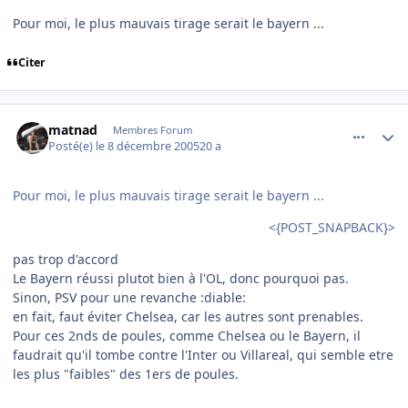
Pour moi, le plus mauvais tirage serait le bayern ...
Citer
comment_111236
Author stats
matnad
Membres Forum
Posté(e)
le 8 décembre 2005
20 a
Pour moi, le plus mauvais tirage serait le bayern ...
<{POST_SNAPBACK}>
pas trop d'accord
Le Bayern réussi plutot bien à l'OL, donc pourquoi pas.
Sinon, PSV pour une revanche :diable:
en fait, faut éviter Chelsea, car les autres sont prenables.
Pour ces 2nds de poules, comme Chelsea ou le Bayern, il
faudrait qu'il tombe contre l'Inter ou Villareal, qui semble etre
les plus "faibles" des 1ers de poules.