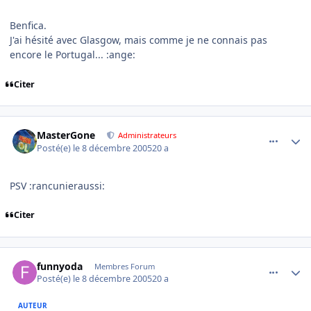
Benfica.
J'ai hésité avec Glasgow, mais comme je ne connais pas
encore le Portugal... :ange:
Citer
comment_111230
Author stats
MasterGone
Administrateurs
Posté(e)
le 8 décembre 2005
20 a
PSV :rancunieraussi:
Citer
comment_111232
Author stats
funnyoda
Membres Forum
Posté(e)
le 8 décembre 2005
20 a
AUTEUR