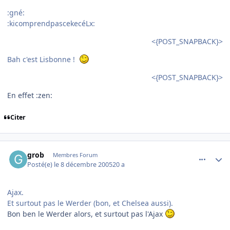
:gné:
:kicomprendpascekecéLx:
<{POST_SNAPBACK}>
Bah c'est Lisbonne !
<{POST_SNAPBACK}>
En effet :zen:
Citer
comment_111312
Author stats
grob
Membres Forum
Posté(e)
le 8 décembre 2005
20 a
Ajax.
Et surtout pas le Werder (bon, et Chelsea aussi).
Bon ben le Werder alors, et surtout pas l'Ajax