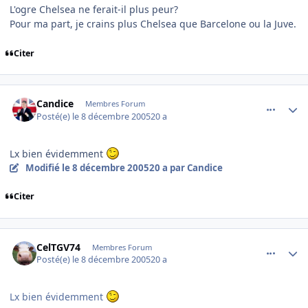
L'ogre Chelsea ne ferait-il plus peur?
Pour ma part, je crains plus Chelsea que Barcelone ou la Juve.
Citer
comment_111302
Author stats
Candice
Membres Forum
Posté(e)
le 8 décembre 2005
20 a
Lx bien évidemment
Modifié
le 8 décembre 2005
20 a
par Candice
Citer
comment_111303
Author stats
CelTGV74
Membres Forum
Posté(e)
le 8 décembre 2005
20 a
Lx bien évidemment