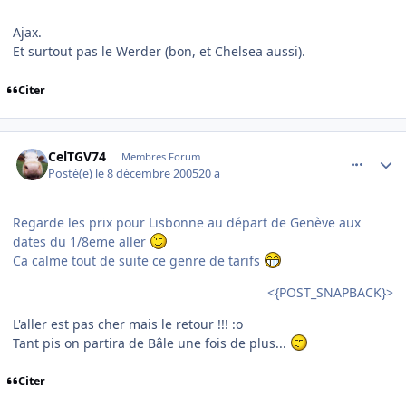
Ajax.
Et surtout pas le Werder (bon, et Chelsea aussi).
Citer
comment_111289
Author stats
CelTGV74
Membres Forum
Posté(e)
le 8 décembre 2005
20 a
Regarde les prix pour Lisbonne au départ de Genève aux
dates du 1/8eme aller
Ca calme tout de suite ce genre de tarifs
<{POST_SNAPBACK}>
L'aller est pas cher mais le retour !!! :o
Tant pis on partira de Bâle une fois de plus...
Citer