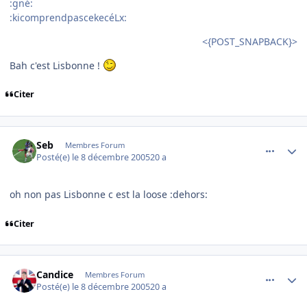
:gné:
:kicomprendpascekecéLx:
<{POST_SNAPBACK}>
Bah c'est Lisbonne !
Citer
comment_111306
Author stats
Seb
Membres Forum
Posté(e)
le 8 décembre 2005
20 a
oh non pas Lisbonne c est la loose :dehors:
Citer
comment_111307
Author stats
Candice
Membres Forum
Posté(e)
le 8 décembre 2005
20 a