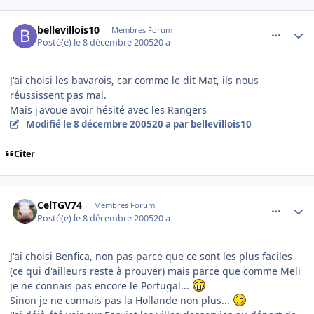
comment_111243
Author stats
bellevillois10
Membres Forum
Posté(e)
le 8 décembre 2005
20 a
J'ai choisi les bavarois, car comme le dit Mat, ils nous
réussissent pas mal.
Mais j'avoue avoir hésité avec les Rangers
Modifié
le 8 décembre 2005
20 a
par bellevillois10
Citer
comment_111251
Author stats
CelTGV74
Membres Forum
Posté(e)
le 8 décembre 2005
20 a
J'ai choisi Benfica, non pas parce que ce sont les plus faciles
(ce qui d'ailleurs reste à prouver) mais parce que comme Meli
je ne connais pas encore le Portugal...
Sinon je ne connais pas la Hollande non plus...