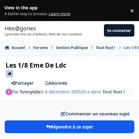
Aller au contenu
View in the app
×
Di
A better way to browse.
Learn more
.
Hex@gones
Se connecter
Lyonnais d'ici ou d'ailleurs, fiers de nos couleurs
Accueil
Forums
Section Publique
Tout foot !
Les 1/8
Les 1/8 Eme De Ldc
Partager
Abonnés
Par
funnyoda
le 8 décembre 2005
20 a
dans
Tout foot !
Commencer un nouveau sujet
Répondre à ce sujet