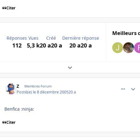
Citer
Meilleurs 
Réponses
Vues
Créé
Dernière réponse
112
5,3 k
20 a
20 a
20 a
20 a
Expand topic overview
comment_111226
Author stats
Z
Membres Forum
Posté(e)
le 8 décembre 2005
20 a
Benfica :ninja:
Citer
comment_111227
Author stats