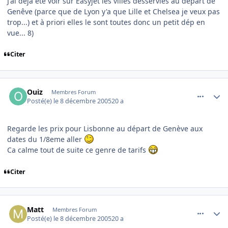
J'ai déjà été voir sur Easyjet les villes desservies au départ de
Genêve (parce que de Lyon y'a que Lille et Chelsea je veux pas
trop...) et à priori elles le sont toutes donc un petit dép en
vue... 8)
Citer
comment_111281
Author stats
Ouiz
Membres Forum
Posté(e)
le 8 décembre 2005
20 a
Regarde les prix pour Lisbonne au départ de Genève aux
dates du 1/8eme aller
Ca calme tout de suite ce genre de tarifs
Citer
comment_111287
Author stats
Matt
Membres Forum
Posté(e)
le 8 décembre 2005
20 a