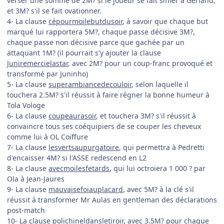
verser une somme de 2M? si le joueur se fait siffler à Gerland,
et 3M? s'il se fait ovationner.
4- La clause
cépourmoilebutdusoir
, à savoir que chaque but
marqué lui rapportera 5M?, chaque passe décisive 3M?,
chaque passe non décisive parce que gachée par un
attaquant 1M? (il pourrait s'y ajouter la clause
Juniremercielastar
, avec 2M? pour un coup-franc provoqué et
transformé par Juninho)
5- La clause
superambiancedecouloir
, selon laquelle il
touchera 2.5M? s'il réussit à faire régner la bonne humeur à
Tola Vologe
6- La clause
coupeaurasoir
, et touchera 3M? s'il réussit à
convaincre tous ses coéquipiers de se couper les cheveux
comme lui à OL Coiffure
7- La clause
lesvertsaupurgatoire
, qui permettra à Pedretti
d'encaisser 4M? si l'ASSE redescend en L2
8- La clause
avecmoilesfetards
, qui lui octroiera 1 000 ? par
Ola à Jean-Jaures
9- La clause
mauvaisefoiauplacard
, avec 5M? à la clé s'il
réussit à transformer Mr Aulas en gentleman des déclarations
post-match
10- La clause
polichineldansletiroir
, avec 3.5M? pour chaque