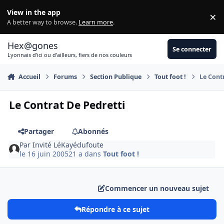
Aller au contenu
View in the app
×
Di
A better way to browse.
Learn more
.
Hex@gones
Se connecter
Lyonnais d'ici ou d'ailleurs, fiers de nos couleurs
Accueil
Forums
Section Publique
Tout foot !
Le Cont
Le Contrat De Pedretti
Partager
Abonnés
Par
Invité LéKayédufoute
le 16 juin 2005
21 a
dans
Tout foot !
Commencer un nouveau sujet
Répondre à ce sujet