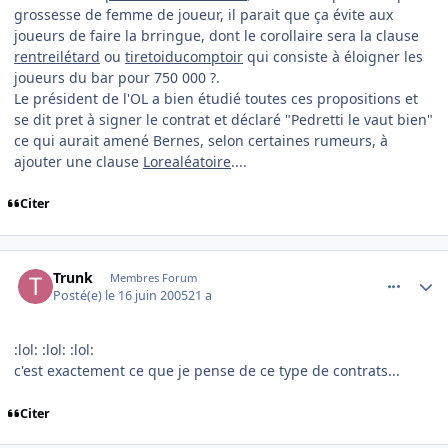
grossesse de femme de joueur, il parait que ça évite aux
joueurs de faire la brringue, dont le corollaire sera la clause
rentreilétard
ou
tiretoiducomptoir
qui consiste à éloigner les
joueurs du bar pour 750 000 ?.
Le président de l'OL a bien étudié toutes ces propositions et
se dit pret à signer le contrat et déclaré "Pedretti le vaut bien"
ce qui aurait amené Bernes, selon certaines rumeurs, à
ajouter une clause
Lorealéatoire
....
Citer
comment_80002
Author stats
Trunk
Membres Forum
Posté(e)
le 16 juin 2005
21 a
:lol: :lol: :lol:
c'est exactement ce que je pense de ce type de contrats...
Citer