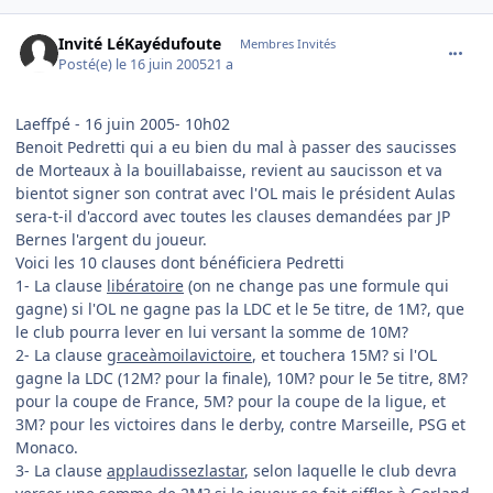
comment_79986
Invité LéKayédufoute
Membres Invités
Posté(e)
le 16 juin 2005
21 a
Laeffpé - 16 juin 2005- 10h02
Benoit Pedretti qui a eu bien du mal à passer des saucisses
de Morteaux à la bouillabaisse, revient au saucisson et va
bientot signer son contrat avec l'OL mais le président Aulas
sera-t-il d'accord avec toutes les clauses demandées par JP
Bernes l'argent du joueur.
Voici les 10 clauses dont bénéficiera Pedretti
1- La clause
libératoire
(on ne change pas une formule qui
gagne) si l'OL ne gagne pas la LDC et le 5e titre, de 1M?, que
le club pourra lever en lui versant la somme de 10M?
2- La clause
graceàmoilavictoire
, et touchera 15M? si l'OL
gagne la LDC (12M? pour la finale), 10M? pour le 5e titre, 8M?
pour la coupe de France, 5M? pour la coupe de la ligue, et
3M? pour les victoires dans le derby, contre Marseille, PSG et
Monaco.
3- La clause
applaudissezlastar
, selon laquelle le club devra