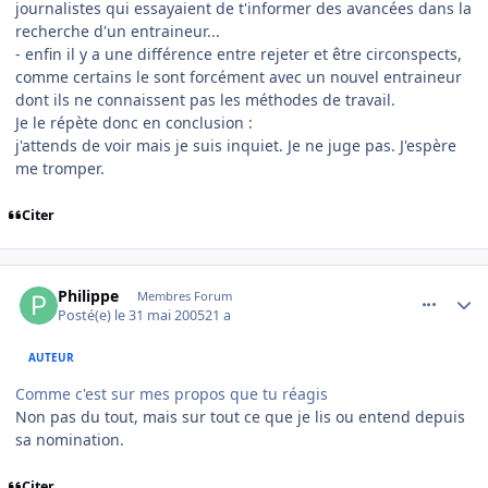
journalistes qui essayaient de t'informer des avancées dans la
recherche d'un entraineur...
- enfin il y a une différence entre rejeter et être circonspects,
comme certains le sont forcément avec un nouvel entraineur
dont ils ne connaissent pas les méthodes de travail.
Je le répète donc en conclusion :
j'attends de voir mais je suis inquiet. Je ne juge pas. J'espère
me tromper.
Citer
comment_77783
Author stats
Philippe
Membres Forum
Posté(e)
le 31 mai 2005
21 a
AUTEUR
Comme c'est sur mes propos que tu réagis
Non pas du tout, mais sur tout ce que je lis ou entend depuis
sa nomination.
Citer