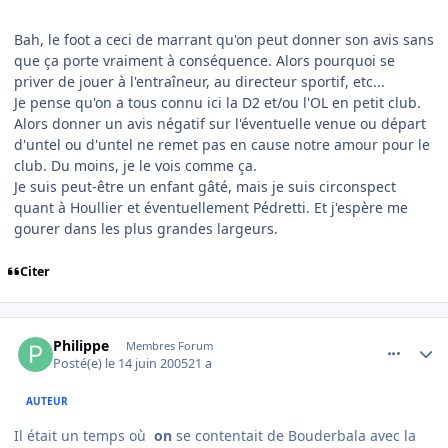
Bah, le foot a ceci de marrant qu'on peut donner son avis sans
que ça porte vraiment à conséquence. Alors pourquoi se
priver de jouer à l'entraîneur, au directeur sportif, etc...
Je pense qu'on a tous connu ici la D2 et/ou l'OL en petit club.
Alors donner un avis négatif sur l'éventuelle venue ou départ
d'untel ou d'untel ne remet pas en cause notre amour pour le
club. Du moins, je le vois comme ça.
Je suis peut-être un enfant gâté, mais je suis circonspect
quant à Houllier et éventuellement Pédretti. Et j'espère me
gourer dans les plus grandes largeurs.
Citer
comment_79772
Author stats
Philippe
Membres Forum
Posté(e)
le 14 juin 2005
21 a
AUTEUR
Il était un temps où
on
se contentait de Bouderbala avec la