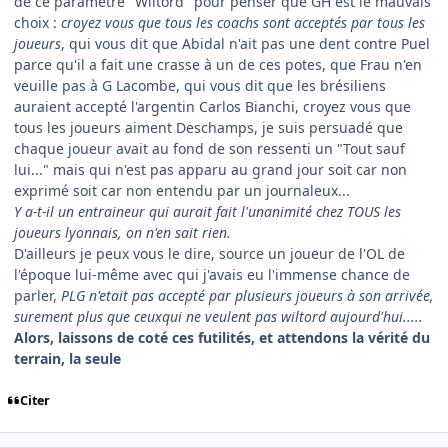
de ce paramètre "Wiltord" pour penser que GH est le mauvais
choix :
croyez vous que tous les coachs sont acceptés par tous les
joueurs
, qui vous dit que Abidal n'ait pas une dent contre Puel
parce qu'il a fait une crasse à un de ces potes, que Frau n'en
veuille pas à G Lacombe, qui vous dit que les brésiliens
auraient accepté l'argentin Carlos Bianchi, croyez vous que
tous les joueurs aiment Deschamps, je suis persuadé que
chaque joueur avait au fond de son ressenti un "Tout sauf
lui..." mais qui n'est pas apparu au grand jour soit car non
exprimé soit car non entendu par un journaleux...
Y a-t-il un entraineur qui aurait fait l'unanimité chez TOUS les
joueurs lyonnais, on n'en sait rien.
D'ailleurs je peux vous le dire, source un joueur de l'OL de
l'époque lui-même avec qui j'avais eu l'immense chance de
parler,
PLG n'etait pas accepté par plusieurs joueurs à son arrivée,
surement plus que ceuxqui ne veulent pas wiltord aujourd'hui.....
Alors, laissons de coté ces futilités, et attendons la vérité du
terrain, la seule
Citer