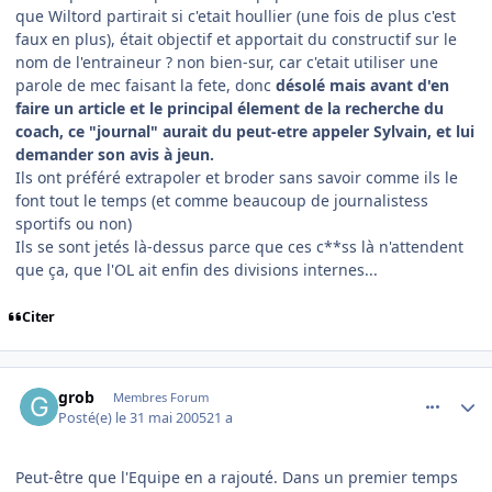
que Wiltord partirait si c'etait houllier (une fois de plus c'est
faux en plus), était objectif et apportait du constructif sur le
nom de l'entraineur ? non bien-sur, car c'etait utiliser une
parole de mec faisant la fete, donc
désolé mais avant d'en
faire un article et le principal élement de la recherche du
coach, ce "journal" aurait du peut-etre appeler Sylvain, et lui
demander son avis à jeun.
Ils ont préféré extrapoler et broder sans savoir comme ils le
font tout le temps (et comme beaucoup de journalistess
sportifs ou non)
Ils se sont jetés là-dessus parce que ces c**ss là n'attendent
que ça, que l'OL ait enfin des divisions internes...
Citer
comment_77793
Author stats
grob
Membres Forum
Posté(e)
le 31 mai 2005
21 a
Peut-être que l'Equipe en a rajouté. Dans un premier temps