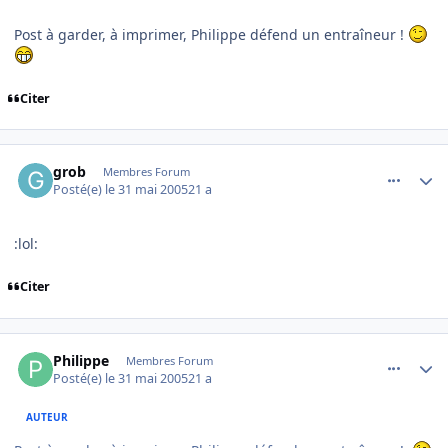
Post à garder, à imprimer, Philippe défend un entraîneur !
Citer
comment_77825
Author stats
grob
Membres Forum
Posté(e)
le 31 mai 2005
21 a
:lol:
Citer
comment_77844
Author stats
Philippe
Membres Forum
Posté(e)
le 31 mai 2005
21 a
AUTEUR