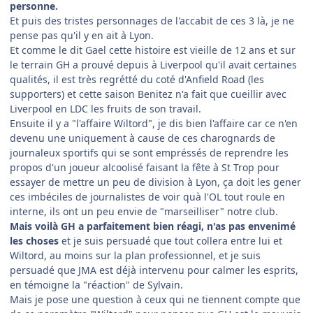
personne.
Et puis des tristes personnages de l'accabit de ces 3 là, je ne
pense pas qu'il y en ait à Lyon.
Et comme le dit Gael cette histoire est vieille de 12 ans et sur
le terrain GH a prouvé depuis à Liverpool qu'il avait certaines
qualités, il est très regrétté du coté d'Anfield Road (les
supporters) et cette saison Benitez n'a fait que cueillir avec
Liverpool en LDC les fruits de son travail.
Ensuite il y a "l'affaire Wiltord", je dis bien l'affaire car ce n'en
devenu une uniquement à cause de ces charognards de
journaleux sportifs qui se sont empréssés de reprendre les
propos d'un joueur alcoolisé faisant la fête à St Trop pour
essayer de mettre un peu de division à Lyon, ça doit les gener
ces imbéciles de journalistes de voir quà l'OL tout roule en
interne, ils ont un peu envie de "marseilliser" notre club.
Mais voilà GH a parfaitement bien réagi, n'as pas envenimé
les choses
et je suis persuadé que tout collera entre lui et
Wiltord, au moins sur la plan professionnel, et je suis
persuadé que JMA est déjà intervenu pour calmer les esprits,
en témoigne la "réaction" de Sylvain.
Mais je pose une question à ceux qui ne tiennent compte que