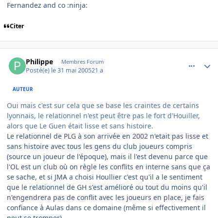
Fernandez and co :ninja:
Citer
comment_77812
Author stats
Philippe
Membres Forum
Posté(e)
le 31 mai 2005
21 a
AUTEUR
Oui mais c'est sur cela que se base les craintes de certains
lyonnais, le relationnel n'est peut être pas le fort d'Houiller,
alors que Le Guen était lisse et sans histoire.
Le relationnel de PLG à son arrivée en 2002 n'etait pas lisse et
sans histoire avec tous les gens du club joueurs compris
(source un joueur de l'époque), mais il l'est devenu parce que
l'OL est un club où on règle les conflits en interne sans que ça
se sache, et si JMA a choisi Houllier c'est qu'il a le sentiment
que le relationnel de GH s'est amélioré ou tout du moins qu'il
n'engendrera pas de conflit avec les joueurs en place, je fais
confiance à Aulas dans ce domaine (même si effectivement il
peut se tromper)