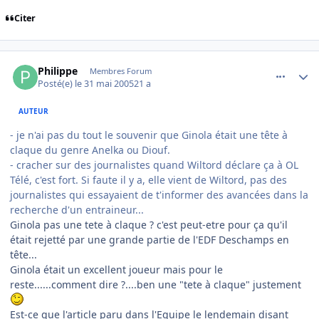
Citer
comment_77790
Author stats
Philippe
Membres Forum
Posté(e)
le 31 mai 2005
21 a
AUTEUR
- je n'ai pas du tout le souvenir que Ginola était une tête à
claque du genre Anelka ou Diouf.
- cracher sur des journalistes quand Wiltord déclare ça à OL
Télé, c'est fort. Si faute il y a, elle vient de Wiltord, pas des
journalistes qui essayaient de t'informer des avancées dans la
recherche d'un entraineur...
Ginola pas une tete à claque ? c'est peut-etre pour ça qu'il
était rejetté par une grande partie de l'EDF Deschamps en
tête...
Ginola était un excellent joueur mais pour le
reste......comment dire ?....ben une "tete à claque" justement
Est-ce que l'article paru dans l'Equipe le lendemain disant