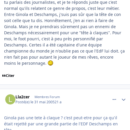
tu parlais des journalistes, et je te réponds juste que c'est
normal qu'ils relatent ce genre de propos, c'est leur métier.
Entre Ginola et Deschamps, j'suis pas sûr que la tête de con
soit celle que tu dis. Honnêtement, j'en ai rien à faire de
Ginola. Mais je ne prendrais sûrement pas un ennemi de
Deschamps nécessairement pour une "tête à claques". Pour
moi, le foot pourri, c'est à peu près personnifié par
Deschamps. Certes il a été capitaine d'une équipe
championne du monde je n'oublie pas ce que l'EdF lui doit. ça
n'en fait pas pour autant le joueur de mes rêves, encore
moins le personnage.
Citer
comment_77803
Author stats
Lla2cer
Membres Forum
Posté(e)
le 31 mai 2005
21 a
Ginola pas une tete à claque ? c'est peut-etre pour ça qu'il
était rejetté par une grande partie de l'EDF Deschamps en
tête...