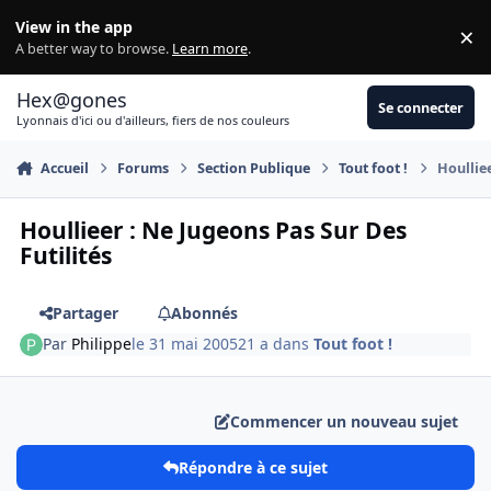
Aller au contenu
View in the app
×
Di
A better way to browse.
Learn more
.
Hex@gones
Se connecter
Lyonnais d'ici ou d'ailleurs, fiers de nos couleurs
Accueil
Forums
Section Publique
Tout foot !
Houlliee
Houllieer : Ne Jugeons Pas Sur Des
Futilités
Partager
Abonnés
Par
Philippe
le 31 mai 2005
21 a
dans
Tout foot !
Commencer un nouveau sujet
Répondre à ce sujet