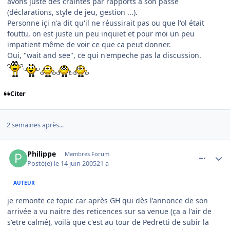
avons juste des craintes par rapports à son passé
(déclarations, style de jeu, gestion ...).
Personne içi n'a dit qu'il ne réussirait pas ou que l'ol était
fouttu, on est juste un peu inquiet et pour moi un peu
impatient même de voir ce que ca peut donner.
Oui, "wait and see", ce qui n'empeche pas la discussion.
Citer
2 semaines après...
comment_79767
Author stats
Philippe
Membres Forum
Posté(e)
le 14 juin 2005
21 a
AUTEUR
je remonte ce topic car après GH qui dès l'annonce de son
arrivée a vu naitre des reticences sur sa venue (ça a l'air de
s'etre calmé), voilà que c'est au tour de Pedretti de subir la