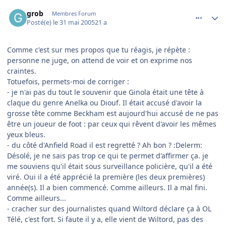
comment_77782
Author stats
grob
Membres Forum
Posté(e)
le 31 mai 2005
21 a
Comme c'est sur mes propos que tu réagis, je répète :
personne ne juge, on attend de voir et on exprime nos
craintes.
Totuefois, permets-moi de corriger :
- je n'ai pas du tout le souvenir que Ginola était une tête à
claque du genre Anelka ou Diouf. Il était accusé d'avoir la
grosse tête comme Beckham est aujourd'hui accusé de ne pas
être un joueur de foot : par ceux qui rêvent d'avoir les mêmes
yeux bleus.
- du côté d'Anfield Road il est regretté ? Ah bon ? :Delerm:
Désolé, je ne sais pas trop ce qui te permet d'affirmer ça. je
me souviens qu'il était sous surveillance policière, qu'il a été
viré. Oui il a été apprécié la première (les deux premières)
année(s). Il a bien commencé. Comme ailleurs. Il a mal fini.
Comme ailleurs...
- cracher sur des journalistes quand Wiltord déclare ça à OL
Télé, c'est fort. Si faute il y a, elle vient de Wiltord, pas des