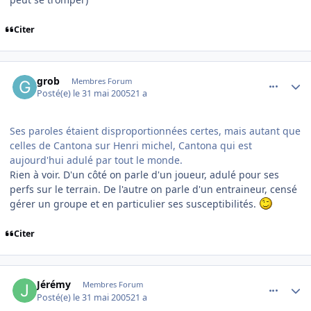
Citer
comment_77818
Author stats
grob
Membres Forum
Posté(e)
le 31 mai 2005
21 a
Ses paroles étaient disproportionnées certes, mais autant que
celles de Cantona sur Henri michel, Cantona qui est
aujourd'hui adulé par tout le monde.
Rien à voir. D'un côté on parle d'un joueur, adulé pour ses
perfs sur le terrain. De l'autre on parle d'un entraineur, censé
gérer un groupe et en particulier ses susceptibilités.
Citer
comment_77821
Author stats
Jérémy
Membres Forum
Posté(e)
le 31 mai 2005
21 a