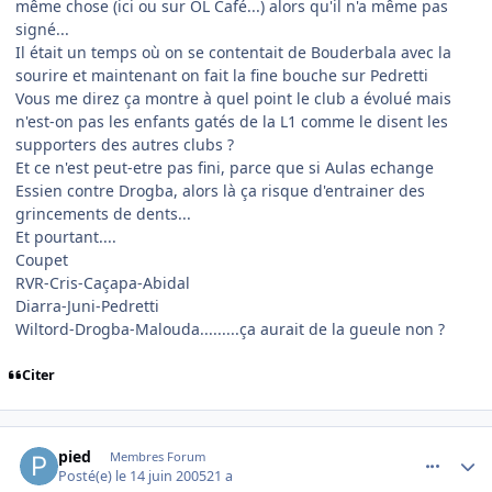
même chose (ici ou sur OL Café...) alors qu'il n'a même pas
signé...
Il était un temps où on se contentait de Bouderbala avec la
sourire et maintenant on fait la fine bouche sur Pedretti
Vous me direz ça montre à quel point le club a évolué mais
n'est-on pas les enfants gatés de la L1 comme le disent les
supporters des autres clubs ?
Et ce n'est peut-etre pas fini, parce que si Aulas echange
Essien contre Drogba, alors là ça risque d'entrainer des
grincements de dents...
Et pourtant....
Coupet
RVR-Cris-Caçapa-Abidal
Diarra-Juni-Pedretti
Wiltord-Drogba-Malouda.........ça aurait de la gueule non ?
Citer
comment_79769
Author stats
pied
Membres Forum
Posté(e)
le 14 juin 2005
21 a