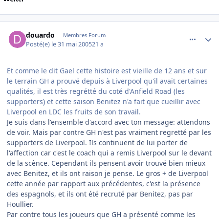
comment_77784
Author stats
douardo
Membres Forum
Posté(e)
le 31 mai 2005
21 a
Et comme le dit Gael cette histoire est vieille de 12 ans et sur
le terrain GH a prouvé depuis à Liverpool qu'il avait certaines
qualités, il est très regrétté du coté d'Anfield Road (les
supporters) et cette saison Benitez n'a fait que cueillir avec
Liverpool en LDC les fruits de son travail.
Je suis dans l'ensemble d'accord avec ton message: attendons
de voir. Mais par contre GH n'est pas vraiment regretté par les
supporters de Liverpool. Ils continuent de lui porter de
l'affection car c'est le coach qui a remis Liverpool sur le devant
de la scènce. Cependant ils pensent avoir trouvé bien mieux
avec Benitez, et ils ont raison je pense. Le gros + de Liverpool
cette année par rapport aux précédentes, c'est la présence
des espagnols, et ils ont été recruté par Benitez, pas par
Houllier.
Par contre tous les joueurs que GH a présenté comme les