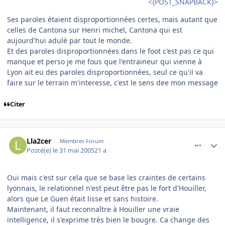
<{POST_SNAPBACK}>
Ses paroles étaient disproportionnées certes, mais autant que
celles de Cantona sur Henri michel, Cantona qui est
aujourd'hui adulé par tout le monde.
Et des paroles disproportionnées dans le foot c'est pas ce qui
manque et perso je me fous que l'entraineur qui vienne à
Lyon ait eu des paroles disproportionnées, seul ce qu'il va
faire sur le terrain m'interesse, c'est le sens dee mon message
Citer
comment_77809
Author stats
Lla2cer
Membres Forum
Posté(e)
le 31 mai 2005
21 a
Oui mais c'est sur cela que se base les craintes de certains
lyonnais, le relationnel n'est peut être pas le fort d'Houiller,
alors que Le Guen était lisse et sans histoire.
Maintenant, il faut reconnaître à Houiller une vraie
intelligence, il s'exprime très bien le bougre. Ca change des