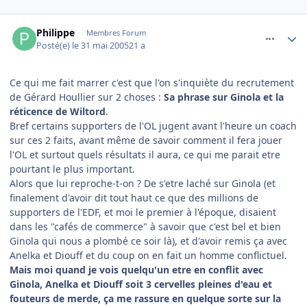
comment_77779
Author stats
Philippe
Membres Forum
Posté(e)
le 31 mai 2005
21 a
Ce qui me fait marrer c'est que l'on s'inquiète du recrutement
de Gérard Houllier sur 2 choses :
Sa phrase sur Ginola et la
réticence de Wiltord
.
Bref certains supporters de l'OL jugent avant l'heure un coach
sur ces 2 faits, avant même de savoir comment il fera jouer
l'OL et surtout quels résultats il aura, ce qui me parait etre
pourtant le plus important.
Alors que lui reproche-t-on ? De s'etre laché sur Ginola (et
finalement d'avoir dit tout haut ce que des millions de
supporters de l'EDF, et moi le premier à l'époque, disaient
dans les "cafés de commerce" à savoir que c'est bel et bien
Ginola qui nous a plombé ce soir là), et d'avoir remis ça avec
Anelka et Diouff et du coup on en fait un homme conflictuel.
Mais moi quand je vois quelqu'un etre en conflit avec
Ginola, Anelka et Diouff soit 3 cervelles pleines d'eau et
fouteurs de merde, ça me rassure en quelque sorte sur la