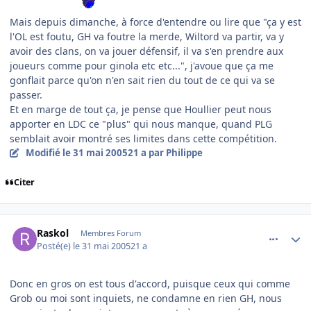
Mais depuis dimanche, à force d'entendre ou lire que "ça y est
l'OL est foutu, GH va foutre la merde, Wiltord va partir, va y
avoir des clans, on va jouer défensif, il va s'en prendre aux
joueurs comme pour ginola etc etc...", j'avoue que ça me
gonflait parce qu'on n'en sait rien du tout de ce qui va se
passer.
Et en marge de tout ça, je pense que Houllier peut nous
apporter en LDC ce "plus" qui nous manque, quand PLG
semblait avoir montré ses limites dans cette compétition.
Modifié
le 31 mai 2005
21 a
par Philippe
Citer
comment_77917
Author stats
Raskol
Membres Forum
Posté(e)
le 31 mai 2005
21 a
Donc en gros on est tous d'accord, puisque ceux qui comme
Grob ou moi sont inquiets, ne condamne en rien GH, nous