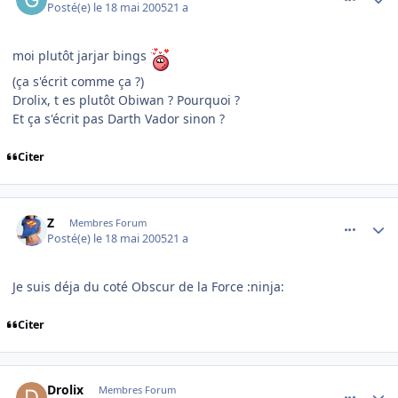
Posté(e)
le 18 mai 2005
21 a
moi plutôt jarjar bings
(ça s'écrit comme ça ?)
Drolix, t es plutôt Obiwan ? Pourquoi ?
Et ça s'écrit pas Darth Vador sinon ?
Citer
comment_76057
Author stats
Z
Membres Forum
Posté(e)
le 18 mai 2005
21 a
Je suis déja du coté Obscur de la Force :ninja:
Citer
comment_76060
Author stats
Drolix
Membres Forum