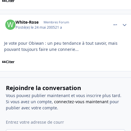
Citer
comment_76772
Author stats
White-Rose
Membres Forum
Posté(e)
le 24 mai 2005
21 a
Je vote pour Obiwan : un peu tendance à tout savoir, mais
pouvant toujours faire une connerie...
Citer
Rejoindre la conversation
Vous pouvez publier maintenant et vous inscrire plus tard.
Si vous avez un compte,
connectez-vous maintenant
pour
publier avec votre compte.