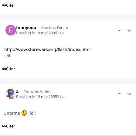
Citer
comment_76161
Author stats
funnyoda
Membres Forum
Posté(e)
le 19 mai 2005
21 a
http://www.storewars.org/flash/index.html
:lol:
Citer
comment_76162
Author stats
Z
Membres Forum
Posté(e)
le 19 mai 2005
21 a
Enorme
:lol:
Citer