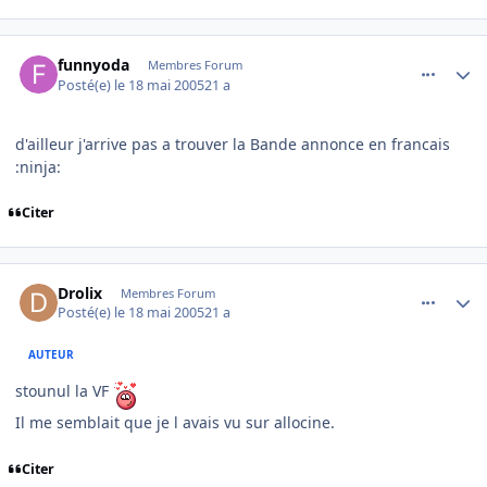
comment_76075
Author stats
funnyoda
Membres Forum
Posté(e)
le 18 mai 2005
21 a
d'ailleur j'arrive pas a trouver la Bande annonce en francais
:ninja:
Citer
comment_76076
Author stats
Drolix
Membres Forum
Posté(e)
le 18 mai 2005
21 a
AUTEUR
stounul la VF
Il me semblait que je l avais vu sur allocine.
Citer