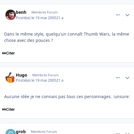
comment_76215
Author stats
benh
Membres Forum
Posté(e)
le 19 mai 2005
21 a
Dans le même style, quelqu'un connaît Thumb Wars, la même
chose avec des pouces ?
Citer
comment_76283
Author stats
Hugo
Membres Forum
Posté(e)
le 19 mai 2005
21 a
Aucune idée je ne connais pas tous ces personnages. :unsure:
Citer
comment_76681
Author stats
grob
Membres Forum