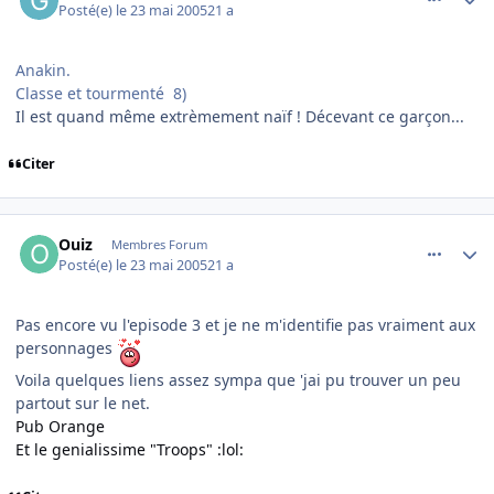
Posté(e)
le 23 mai 2005
21 a
Anakin.
Classe et tourmenté 8)
Il est quand même extrèmement naïf ! Décevant ce garçon...
Citer
comment_76732
Author stats
Ouiz
Membres Forum
Posté(e)
le 23 mai 2005
21 a
Pas encore vu l'episode 3 et je ne m'identifie pas vraiment aux
personnages
Voila quelques liens assez sympa que 'jai pu trouver un peu
partout sur le net.
Pub Orange
Et le genialissime "Troops" :lol: