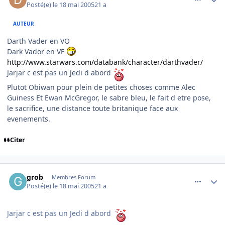
Posté(e)
le 18 mai 2005
21 a
AUTEUR
Darth Vader en VO
Dark Vador en VF
http://www.starwars.com/databank/character/darthvader/
Jarjar c est pas un Jedi d abord
Plutot Obiwan pour plein de petites choses comme Alec
Guiness Et Ewan McGregor, le sabre bleu, le fait d etre pose,
le sacrifice, une distance toute britanique face aux
evenements.
Citer
comment_76061
Author stats
grob
Membres Forum
Posté(e)
le 18 mai 2005
21 a
Jarjar c est pas un Jedi d abord