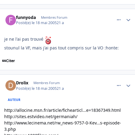
comment_76078
Author stats
funnyoda
Membres Forum
Posté(e)
le 18 mai 2005
21 a
je ne l'ai pas trouvé
stounul la VF, mais j'ai pas tout compris sur la VO :honte:
Citer
comment_76079
Author stats
Drolix
Membres Forum
Posté(e)
le 18 mai 2005
21 a
AUTEUR
http://allocine.msn.fr/article/fichearticl...e=18367349.html
http://sites.estvideo.net/germaniah/
http://www.lecinema.net/rw_news-9757-0-Kev...s-episode-
3.php