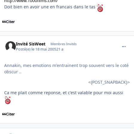
http://www.1000films.com/
Doit bien en avoir une en francais dans le tas
Citer
comment_76082
Invité SisWeet
Membres Invités
Posté(e)
le 18 mai 2005
21 a
Annakin, mes emotions m'entrainent trop souvent vers le coté
obscur ..
<{POST_SNAPBACK}>
Ca me plait comme reponse, et c'est valable pour moi aussi
Citer
comment_76150
Author stats