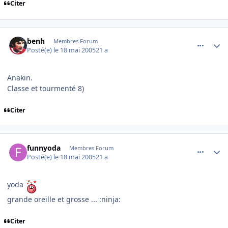
Citer
comment_76073
Author stats
benh
Membres Forum
Posté(e)
le 18 mai 2005
21 a
Anakin.
Classe et tourmenté 8)
Citer
comment_76074
Author stats
funnyoda
Membres Forum
Posté(e)
le 18 mai 2005
21 a
yoda
grande oreille et grosse ... :ninja:
Citer