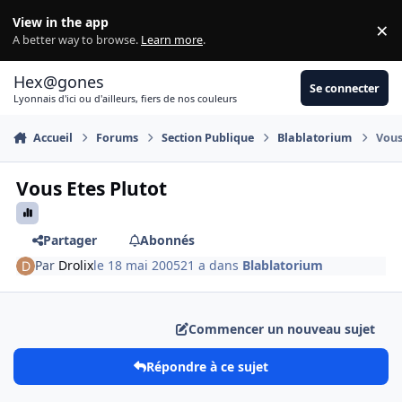
Aller au contenu
View in the app
×
Di
A better way to browse.
Learn more
.
Hex@gones
Se connecter
Lyonnais d'ici ou d'ailleurs, fiers de nos couleurs
Accueil
Forums
Section Publique
Blablatorium
Vous
Vous Etes Plutot
Partager
Abonnés
Par
Drolix
le 18 mai 2005
21 a
dans
Blablatorium
Commencer un nouveau sujet
Répondre à ce sujet