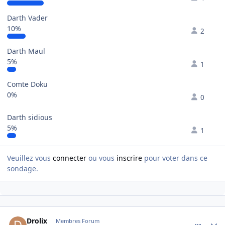
Darth Vader
10%
2
Darth Maul
5%
1
Comte Doku
0%
0
Darth sidious
5%
1
Veuillez vous
connecter
ou vous
inscrire
pour voter dans ce
sondage.
comment_76053
Author stats
Drolix
Membres Forum