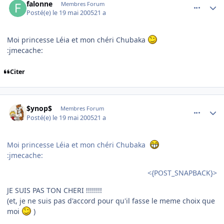
falonne
Membres Forum
Posté(e)
le 19 mai 2005
21 a
Moi princesse Léia et mon chéri Chubaka
:jmecache:
Citer
comment_76154
Author stats
$ynop$
Membres Forum
Posté(e)
le 19 mai 2005
21 a
Moi princesse Léia et mon chéri Chubaka
:jmecache:
<{POST_SNAPBACK}>
JE SUIS PAS TON CHERI !!!!!!!!
(et, je ne suis pas d'accord pour qu'il fasse le meme choix que
moi
)