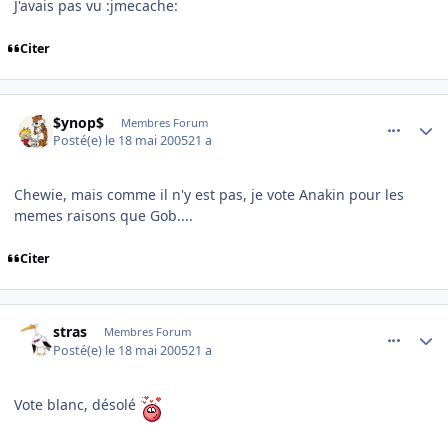
J'avais pas vu :jmecache:
Citer
comment_76063
Author stats
$ynop$
Membres Forum
Posté(e)
le 18 mai 2005
21 a
Chewie, mais comme il n'y est pas, je vote Anakin pour les
memes raisons que Gob....
Citer
comment_76067
Author stats
stras
Membres Forum
Posté(e)
le 18 mai 2005
21 a
Vote blanc, désolé