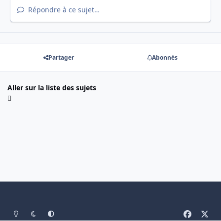
Répondre à ce sujet…
Partager
Abonnés
Aller sur la liste des sujets
Light Mode
Mode sombre
System Preference
f
x