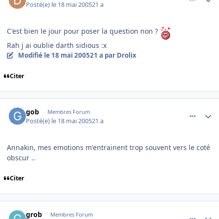
Posté(e)
le 18 mai 2005
21 a
C'est bien le jour pour poser la question non ?
Rah j ai oublie darth sidious :x
Modifié
le 18 mai 2005
21 a
par Drolix
Citer
comment_76055
Author stats
gob
Membres Forum
Posté(e)
le 18 mai 2005
21 a
Annakin, mes emotions m'entrainent trop souvent vers le coté
obscur ..
Citer
comment_76056
Author stats
grob
Membres Forum