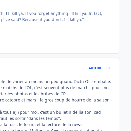
'll kill ya. If you forget anything I'll kill ya. In fact,
ve said? Because if you don't, I'll kill ya."
comment_760
AUTEUR
ible de varier au moins un peu quand l'actu OL s'emballe.
 de matchs de l'OL, c'est souvent plus de matchs pour moi
ter les photos et les bribes de CR.
e octobre et mars - le gros coup de bourre de la saison -
tous 8) ) pour moi, c'est un bulletin de liaison, cad
faut les sortir "dans les temps".
a fois : le forum et la lecture de la news.
 sur le forum. Mettons qu'avec la généralisation de