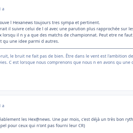
1 a
rouve l Hexanews toujours tres sympa et pertinent.
rait il suivre celui de l ol avec une parution plus rapprochée sur l
 lorsqu il n y a que des matchs de championnat. Peut etre ne faut 
st qu une idee parmi d autres.
ruit, le bruit ne fait pas de bien. Être dans le vent est l'ambition d
vies. C est lorsque nous comprenons que nous n en avons qu une
1 a
gréablement les Hex@news. Une par mois, c'est déjà un très bon ryt
pel pour ceux qui n'ont pas fourni leur CR)