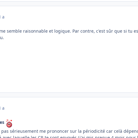
1 a
e semble raisonnable et logique. Par contre, c'est sûr que si tu es t
u.
1 a
es
 pas sérieusement me prononcer sur la périodicité car celà dépend d
té avec laquelle les CR te sont envoyés (j'ai mis preque 4 mois pou