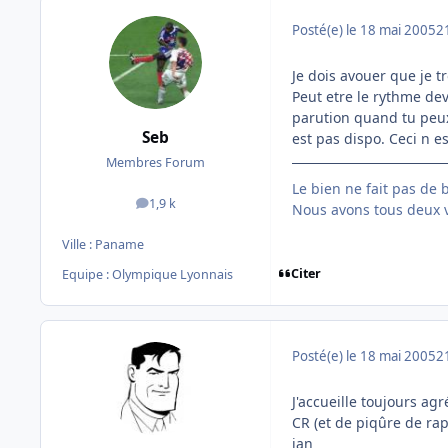
Posté(e)
le 18 mai 2005
2
Je dois avouer que je t
Peut etre le rythme dev
parution quand tu peux
Seb
est pas dispo. Ceci n e
Membres Forum
Le bien ne fait pas de b
1,9 k
messages
Nous avons tous deux 
Ville :
Paname
Citer
Equipe : Olympique Lyonnais
Posté(e)
le 18 mai 2005
2
J'accueille toujours a
CR (et de piqûre de rap
ian