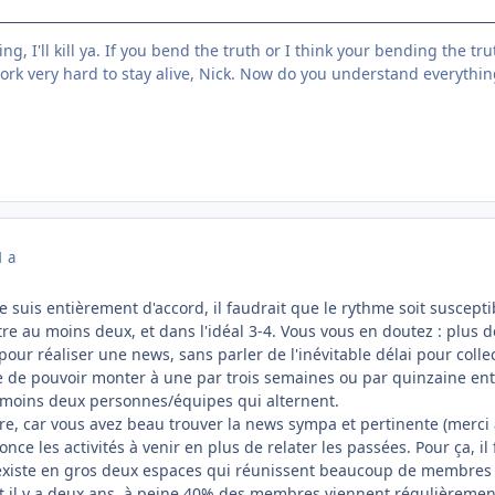
g, I'll kill ya. If you bend the truth or I think your bending the truth, I
rk very hard to stay alive, Nick. Now do you understand everything I'
1 a
e suis entièrement d'accord, il faudrait que le rythme soit suscept
être au moins deux, et dans l'idéal 3-4. Vous vous en doutez : plus
pour réaliser une news, sans parler de l'inévitable délai pour collec
e de pouvoir monter à une par trois semaines ou par quinzaine entr
u moins deux personnes/équipes qui alternent.
re, car vous avez beau trouver la news sympa et pertinente (merci à 
ce les activités à venir en plus de relater les passées. Pour ça, il 
 existe en gros deux espaces qui réunissent beaucoup de membres à l
t il y a deux ans, à peine 40% des membres viennent régulièrement