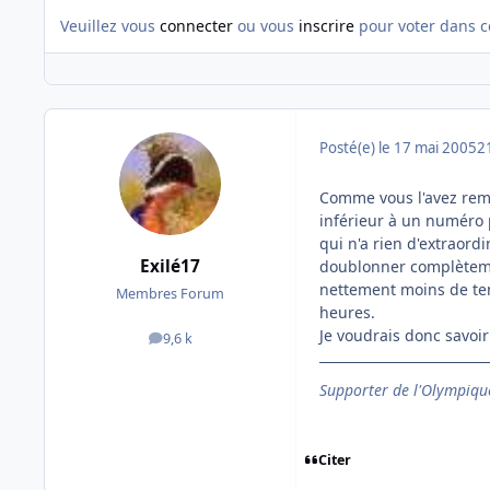
Veuillez vous
connecter
ou vous
inscrire
pour voter dans c
Posté(e)
le 17 mai 2005
2
Comme vous l'avez rema
inférieur à un numéro p
qui n'a rien d'extraor
Exilé17
doublonner complètement
nettement moins de tem
Membres Forum
heures.
Je voudrais donc savoir
9,6 k
messages
Supporter de l'Olympique
Citer