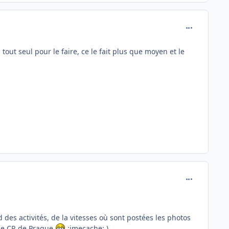
comment_760
out seul pour le faire, ce le fait plus que moyen et le
comment_760
es activités, de la vitesses où sont postées les photos
r le CR de Prague
:jmecache: )