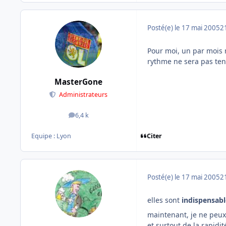
Posté(e)
le 17 mai 2005
2
Pour moi, un par mois m
rythme ne sera pas ten
MasterGone
Administrateurs
6,4 k
messages
Citer
Equipe : Lyon
Posté(e)
le 17 mai 2005
2
elles sont
indispensabl
maintenant, je ne peux
et surtout de la rapidi