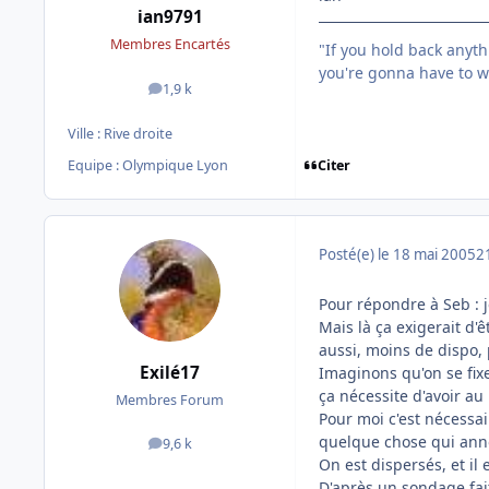
ian9791
Membres Encartés
"If you hold back anythin
you're gonna have to wo
1,9 k
messages
Ville :
Rive droite
Citer
Equipe : Olympique Lyon
Posté(e)
le 18 mai 2005
2
Pour répondre à Seb : j
Mais là ça exigerait d'
aussi, moins de dispo, 
Exilé17
Imaginons qu'on se fix
ça nécessite d'avoir a
Membres Forum
Pour moi c'est nécessai
quelque chose qui annon
9,6 k
messages
On est dispersés, et il
D'après un sondage fai