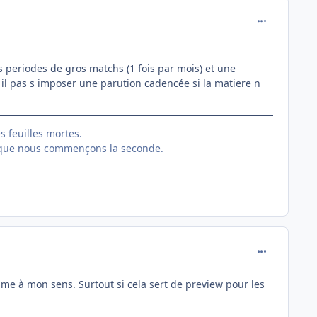
comment_760
es periodes de gros matchs (1 fois par mois) et une
il pas s imposer une parution cadencée si la matiere n
es feuilles mortes.
 que nous commençons la seconde.
comment_760
hme à mon sens. Surtout si cela sert de preview pour les