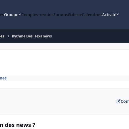
tés
Groupe
Comptes-rendus
Forums
Galerie
Calendrier
Activité
nes
Rythme Des Hexanews
nes
Com
n des news ?