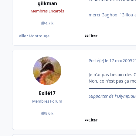
gilkman
Membres Encartés
merci Gaghoo :"Gillou av
4,7 k
messages
Citer
Ville :
Montrouge
Posté(e)
le 17 mai 2005
2
Je n'ai pas besoin des 
Non, ce n'est pas ça mo
Exilé17
Supporter de l'Olympique
Membres Forum
9,6 k
messages
Citer