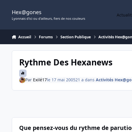
Aller au contenu
Hex@gones
Actuali
Lyonnais d'ici ou d'ailleurs, fiers de nos couleurs
Accueil
Forums
Section Publique
Activités Hex@go
Rythme Des Hexanews
Par
Exilé17
le 17 mai 2005
21 a
dans
Activités Hex@go
Que pensez-vous du rythme de parutio