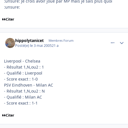
:unsure: Je crois avoir joué par MP mais je sais plus quoi
:unsure:
Citer
comment_74228
Author stats
hippolytanicet
Membres Forum
Posté(e)
le 3 mai 2005
21 a
Liverpool - Chelsea
- Résultat 1,N,ou2 : 1
- Qualifié : Liverpool
- Score exact : 1-0
PSV Eindhoven - Milan AC
- Résultat 1,N,ou2 : N
- Qualifié : Milan AC
- Score exact : 1-1
Citer