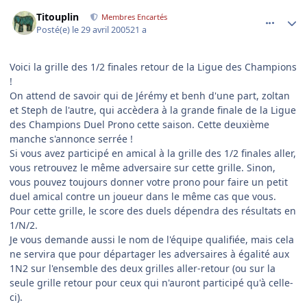
comment_73728
Author stats
Titouplin
Membres Encartés
Posté(e)
le 29 avril 2005
21 a
Voici la grille des 1/2 finales retour de la Ligue des Champions
!
On attend de savoir qui de Jérémy et benh d'une part, zoltan
et Steph de l'autre, qui accèdera à la grande finale de la Ligue
des Champions Duel Prono cette saison. Cette deuxième
manche s'annonce serrée !
Si vous avez participé en amical à la grille des 1/2 finales aller,
vous retrouvez le même adversaire sur cette grille. Sinon,
vous pouvez toujours donner votre prono pour faire un petit
duel amical contre un joueur dans le même cas que vous.
Pour cette grille, le score des duels dépendra des résultats en
1/N/2.
Je vous demande aussi le nom de l'équipe qualifiée, mais cela
ne servira que pour départager les adversaires à égalité aux
1N2 sur l'ensemble des deux grilles aller-retour (ou sur la
seule grille retour pour ceux qui n'auront participé qu'à celle-
ci).