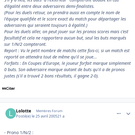
d'égalité entre deux adversaires demi-finalistes.
(Pour les duels retour, on prendra aussi en compte le nom de
l'équipe qualifiée et le score exact du match pour départager les
adversaires qui seraient toujours à égalité.)
Pour les duels aller, on peut jouer sur les pronos scores mais c'est
facultatif et cela ne rapportera aucun but, seul les buts marqués
sur 1/N/2 compteront.
Report : Vu le petit nombre de matchs cette fois-ci, si un match est
reporté on attendra tout de même qu'il se joue...
Forfaits : En Coupes d'Europe, le joueur forfait marque simplement
0 buts. Son adversaire marque autant de buts qu'il a de pronos
justes (s'il a trouvé 2 bons résultats, il gagne 2-0).
Citer
comment_73098
Author stats
Lolotte
Membres Forum
Posté(e)
le 25 avril 2005
21 a
- Prono 1/N/2 :