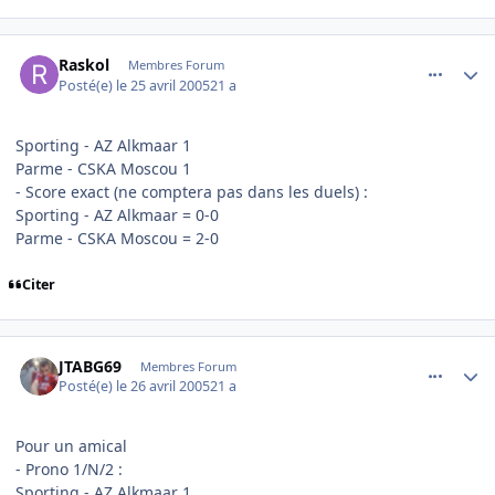
comment_73277
Author stats
Raskol
Membres Forum
Posté(e)
le 25 avril 2005
21 a
Sporting - AZ Alkmaar 1
Parme - CSKA Moscou 1
- Score exact (ne comptera pas dans les duels) :
Sporting - AZ Alkmaar = 0-0
Parme - CSKA Moscou = 2-0
Citer
comment_73305
Author stats
JTABG69
Membres Forum
Posté(e)
le 26 avril 2005
21 a
Pour un amical
- Prono 1/N/2 :
Sporting - AZ Alkmaar 1