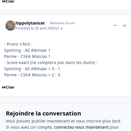
Citer
comment_73659
Author stats
hippolytanicet
Membres Forum
Posté(e)
le 28 avril 2005
21 a
- Prono 1/N/2 :
Sporting - AZ Alkmaar 1
Parme - CSKA Moscou 1
- Score exact (ne comptera pas dans les duels) :
Sporting - AZ Alkmaar = 3 - 1
Parme - CSKA Moscou = 2 - 0
Citer
Rejoindre la conversation
Vous pouvez publier maintenant et vous inscrire plus tard.
Si vous avez un compte,
connectez-vous maintenant
pour