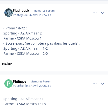
comment_73399
Author stats
Flashback
Membres Forum
Posté(e)
le 26 avril 2005
21 a
- Prono 1/N/2 :
Sporting - AZ Alkmaar 2
Parme - CSKA Moscou 1
- Score exact (ne comptera pas dans les duels) :
Sporting - AZ Alkmaar = 1-2
Parme - CSKA Moscou = 2-0
Citer
comment_73468
Author stats
Philippe
Membres Forum
Posté(e)
le 27 avril 2005
21 a
Sporting - AZ Alkmaar : 1
Parme - CSKA Moscou : 1N