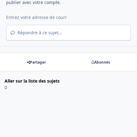
publier avec votre compte.
Répondre à ce sujet…
Partager
Abonnés
Aller sur la liste des sujets