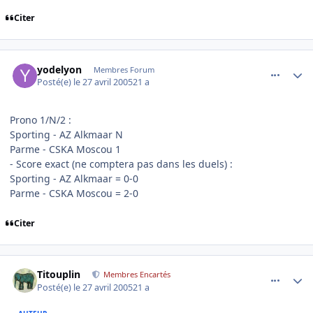
Citer
comment_73508
Author stats
yodelyon
Membres Forum
Posté(e)
le 27 avril 2005
21 a
Prono 1/N/2 :
Sporting - AZ Alkmaar N
Parme - CSKA Moscou 1
- Score exact (ne comptera pas dans les duels) :
Sporting - AZ Alkmaar = 0-0
Parme - CSKA Moscou = 2-0
Citer
comment_73530
Author stats
Titouplin
Membres Encartés
Posté(e)
le 27 avril 2005
21 a