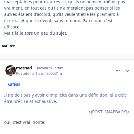
inacceptables pour d'autres ici, qu'ils ne pensent même pas
vraiment, en tout cas qu'ils n'aimeraient pas penser si les
autres étaient d'accord, qu'ils veulent être les premiers à
écrire... et qui l'écrivent, sans retenue. Parce que c'est
efficace.
Mais là je sors un peu du sujet.
Citer
comment_69151
Author stats
matnad
Membres Forum
Posté(e)
le 1 avril 2005
21 a
AUTEUR
Il ne doit pas y avoir d'implicite dans une définition, elle doit
être précise et exhaustive.
<{POST_SNAPBACK}>
oui, c'est vrai :honte: