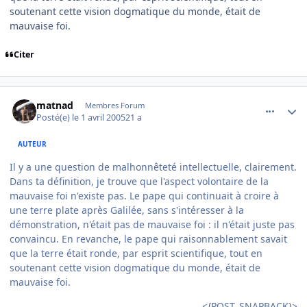
soutenant cette vision dogmatique du monde, était de
mauvaise foi.
Citer
comment_69141
Author stats
matnad
Membres Forum
Posté(e)
le 1 avril 2005
21 a
AUTEUR
Il y a une question de malhonnêteté intellectuelle, clairement.
Dans ta définition, je trouve que l'aspect volontaire de la
mauvaise foi n'existe pas. Le pape qui continuait à croire à
une terre plate après Galilée, sans s'intéresser à la
démonstration, n'était pas de mauvaise foi : il n'était juste pas
convaincu. En revanche, le pape qui raisonnablement savait
que la terre était ronde, par esprit scientifique, tout en
soutenant cette vision dogmatique du monde, était de
mauvaise foi.
<{POST_SNAPBACK}>