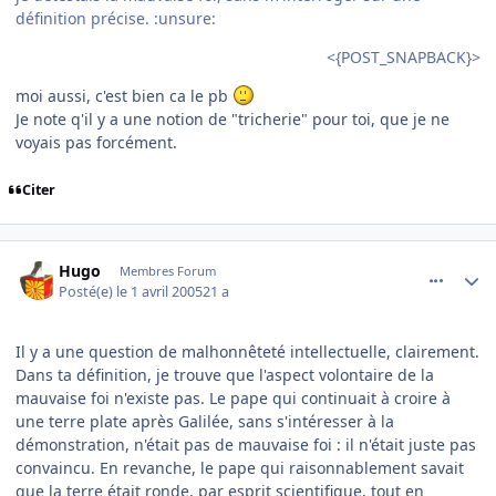
définition précise. :unsure:
<{POST_SNAPBACK}>
moi aussi, c'est bien ca le pb
Je note q'il y a une notion de "tricherie" pour toi, que je ne
voyais pas forcément.
Citer
comment_69140
Author stats
Hugo
Membres Forum
Posté(e)
le 1 avril 2005
21 a
Il y a une question de malhonnêteté intellectuelle, clairement.
Dans ta définition, je trouve que l'aspect volontaire de la
mauvaise foi n'existe pas. Le pape qui continuait à croire à
une terre plate après Galilée, sans s'intéresser à la
démonstration, n'était pas de mauvaise foi : il n'était juste pas
convaincu. En revanche, le pape qui raisonnablement savait
que la terre était ronde, par esprit scientifique, tout en