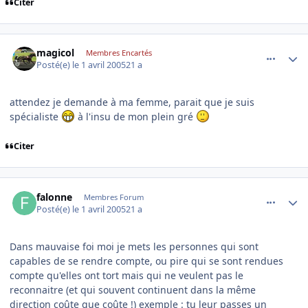
Citer
comment_69152
Author stats
magicol
Membres Encartés
Posté(e)
le 1 avril 2005
21 a
attendez je demande à ma femme, parait que je suis
spécialiste
à l'insu de mon plein gré
Citer
comment_69173
Author stats
falonne
Membres Forum
Posté(e)
le 1 avril 2005
21 a
Dans mauvaise foi moi je mets les personnes qui sont
capables de se rendre compte, ou pire qui se sont rendues
compte qu'elles ont tort mais qui ne veulent pas le
reconnaitre (et qui souvent continuent dans la même
direction coûte que coûte !) exemple : tu leur passes un