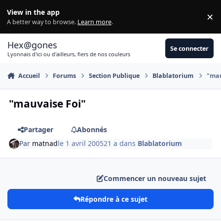
Aller au contenu
View in the app
×
Di
A better way to browse.
Learn more
.
Hex@gones
Se connecter
Lyonnais d'ici ou d'ailleurs, fiers de nos couleurs
Accueil
Forums
Section Publique
Blablatorium
"mau
"mauvaise Foi"
Partager
Abonnés
Par
matnad
le 1 avril 2005
21 a
dans
Blablatorium
Commencer un nouveau sujet
Répondre à ce sujet