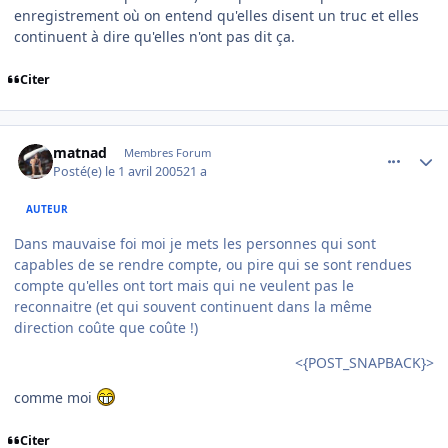
enregistrement où on entend qu'elles disent un truc et elles
continuent à dire qu'elles n'ont pas dit ça.
Citer
comment_69175
Author stats
matnad
Membres Forum
Posté(e)
le 1 avril 2005
21 a
AUTEUR
Dans mauvaise foi moi je mets les personnes qui sont
capables de se rendre compte, ou pire qui se sont rendues
compte qu'elles ont tort mais qui ne veulent pas le
reconnaitre (et qui souvent continuent dans la même
direction coûte que coûte !)
<{POST_SNAPBACK}>
comme moi
Citer