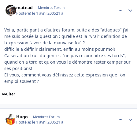
comment_69128
Author stats
matnad
Membres Forum
Posté(e)
le 1 avril 2005
21 a
Voila, participant a d'autres forum, suite a des "attaques" j'ai
me suis posée la question : qu'elle est la "vrai" definition de
l'expression "avoir de la mauvaise foi" ?
difficile a définir clairement, enfin au moins pour moi!
Ca serait un truc du genre : "ne pas reconnaitre ses tords",
quand on a tord et qu'on vous le démontre rester camper sur
ses positions!
Et vous, comment vous définissez cette expression que l'on
emploi souvent ?
Citer
comment_69137
Author stats
Hugo
Membres Forum
Posté(e)
le 1 avril 2005
21 a