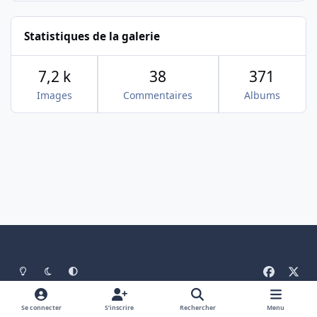
Statistiques de la galerie
7,2 k
38
371
Images
Commentaires
Albums
Light Mode
Mode sombre
System Preference
f
x
a
Langue
Politique de confidentialité
Nous contacter
c
Se connecter
S’inscrire
Rechercher
Menu
Cookies
RSS