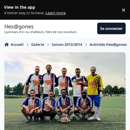
Aller au contenu
View in the app
×
Di
A better way to browse.
Learn more
.
Hex@gones
Se connecter
Lyonnais d'ici ou d'ailleurs, fiers de nos couleurs
Accueil
Galerie
Saison 2013/2014
Activités Hex@gones