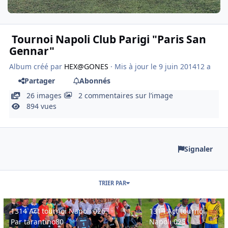
Tournoi Napoli Club Parigi "Paris San
Gennar"
Album créé par
HEX@GONES
· Mis à jour
le 9 juin 2014
12 a
Partager
Abonnés
26 images
2 commentaires sur l’image
894 vues
Signaler
TRIER PAR
1314 Act tournoi Napoli 026
1314 Act tournoi Napoli 
1314 Act tournoi Napoli 026
1314 Act tournoi
Par
tarantino80
Napoli 025