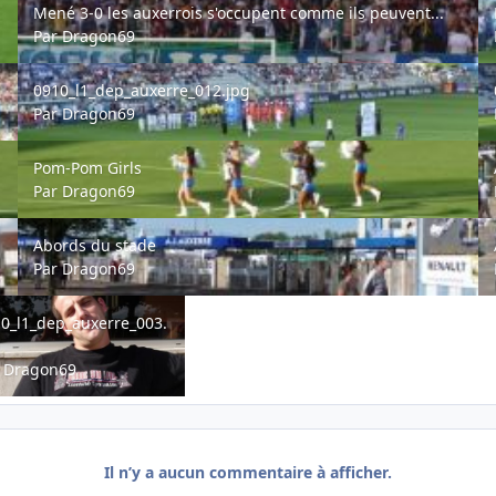
Mené 3-0 les auxerrois s'occupent comme ils peuvent...
Par
Dragon69
0910_l1_dep_auxerre_012.jpg
09
0910_l1_dep_auxerre_012.jpg
Par
Dragon69
Pom-Pom Girls
Ab
Pom-Pom Girls
Par
Dragon69
Abords du stade
Ar
Abords du stade
Par
Dragon69
l1_dep_auxerre_003.jpg
0_l1_dep_auxerre_003.
r
Dragon69
Il n’y a aucun commentaire à afficher.