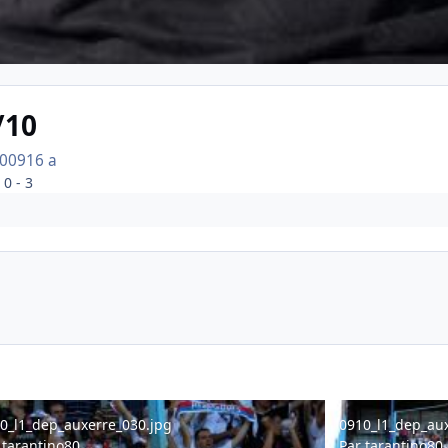
/10
2009
16 a
0 - 3
l1_dep_auxerre_030.jpg
0910_l1_dep_auxer
0_l1_dep_auxerre_030.jpg
0910_l1_dep_aux
r
tarantino80
Par
tarantino80