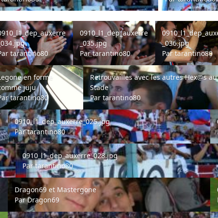
10_l1_dep_auxerre_034.jpg
0910_l1_dep_auxerre_035.jpg
0910_l1_dep_auxer
0910_l1_dep_auxerre
0910_l1_dep_auxerre
0910_l1_dep_aux
_034.jpg
_035.jpg
_036.jpg
Par
tarantino80
Par
tarantino80
Par
tarantino80
mptue
gone en forme comme juju
Retrouvailles avec les autres Hex@s au B
Legone en forme
Retrouvailles avec les autres Hex@s au
comme juju
Stade
Par
tarantino80
Par
tarantino80
0910_l1_dep_auxerre_025.jpg
09
0910_l1_dep_auxerre_025.jpg
Par
tarantino80
0910_l1_dep_auxerre_028.jpg
0910_l1_dep_auxerre_028.jpg
Par
tarantino80
Dragon69 et Mastergone
09
Dragon69 et Mastergone
Par
Dragon69
Mené 3-0 les auxerrois s'occupent comme ils peuvent...
En