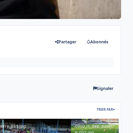
Partager
Abonnés
Signaler
TRIER PAR
re_031.jpg
0910_l1_dep_auxerre_032.jpg
erre_031.jpg
0910_l1_dep_auxerr
e_032.jpg