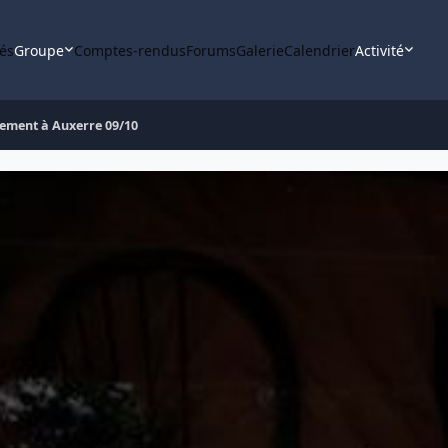
tés
Groupe
Comptes-rendus
Forums
Galerie
Calendrier
Activité
ement à Auxerre 09/10