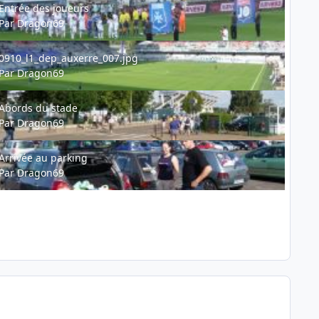
Entrée des joueurs
Par
Dragon69
10_l1_dep_auxerre_007.jpg
0910_l1_dep_auxerre_007.jpg
Par
Dragon69
ords du stade
Abords du stade
Par
Dragon69
rivée au parking
Arrivée au parking
Par
Dragon69