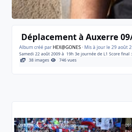
Déplacement à Auxerre 09
Album créé par
HEX@GONES
· Mis à jour
le 29 août 
Samedi 22 août 2009 à 19h 3e journée de L1 Score final : 
38 images
746 vues
0910_l1_dep_auxerre_029.jpg
0910_
0910_l1_dep_auxerre_029.jpg
091
Par
tarantino80
Pa