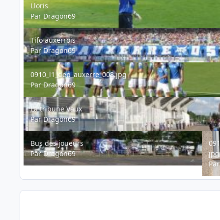
Lloris
Par
Dragon69
Tifo auxerrois
Tifo auxerrois
Par
Dragon69
0910_l1_dep_auxerre_008.jpg
0910_l1_dep_auxerre_008.jpg
Par
Dragon69
La tribune Vaux
La tribune Vaux
Par
Dragon69
Bus des joueurs
0910_
Bus des joueurs
091
Par
Dragon69
jpg
Pa