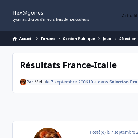
Aller au contenu
Hex@gones
Actuali
Lyonnais d'ici ou d'ailleurs, fiers de nos couleurs
Accueil
Forums
Section Publique
Jeux
Sélection
Résultats France-Italie
Par
Meliii
le 7 septembre 2006
19 a
dans
Sélection Pr
Posté(e)
le 7 septembre 