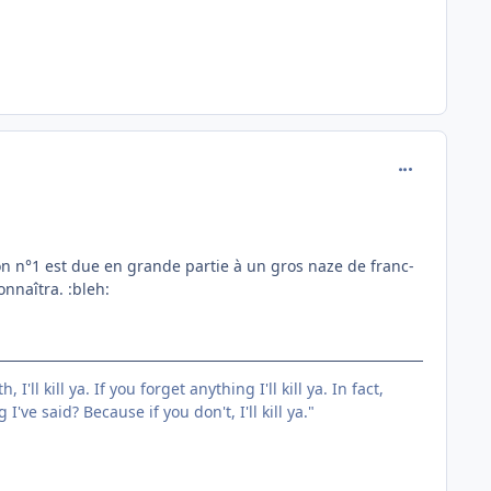
comment_146
n n°1 est due en grande partie à un gros naze de franc-
onnaîtra. :bleh:
'll kill ya. If you forget anything I'll kill ya. In fact,
ve said? Because if you don't, I'll kill ya."