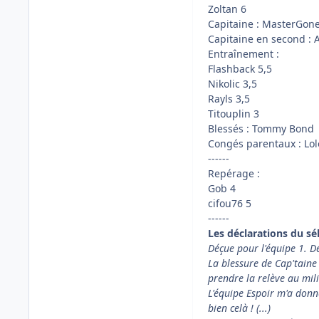
Zoltan 6
Capitaine : MasterGon
Capitaine en second :
Entraînement :
Flashback 5,5
Nikolic 3,5
Rayls 3,5
Titouplin 3
Blessés : Tommy Bond
Congés parentaux : Lol
------
Repérage :
Gob 4
cifou76 5
------
Les déclarations du sé
Déçue pour l'équipe 1. Dé
La blessure de Cap'taine
prendre la relève au mili
L'équipe Espoir m'a donné
bien celà ! (...)