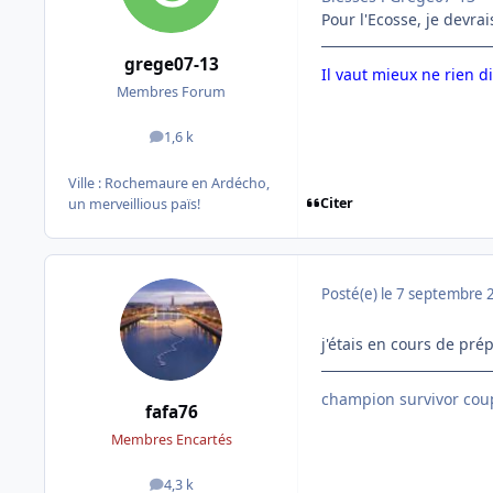
Pour l'Ecosse, je devrai
grege07-13
Il vaut mieux ne rien di
Membres Forum
1,6 k
messages
Ville :
Rochemaure en Ardécho,
Citer
un merveillious païs!
Posté(e)
le 7 septembre 
j'étais en cours de pré
champion survivor coup
fafa76
Membres Encartés
4,3 k
messages