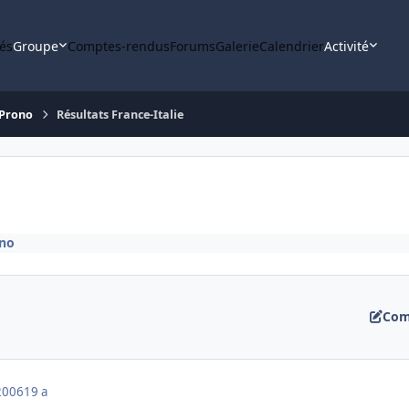
tés
Groupe
Comptes-rendus
Forums
Galerie
Calendrier
Activité
 Prono
Résultats France-Italie
ono
Com
2006
19 a