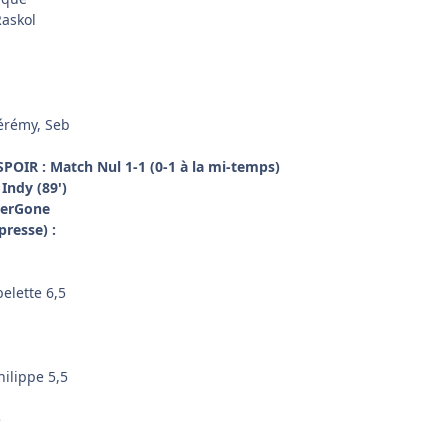
Raskol
Jérémy, Seb
OIR : Match Nul 1-1 (0-1 à la mi-temps)
:
Indy (89')
erGone
presse) :
belette 6,5
hilippe 5,5
5