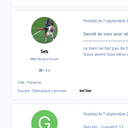
Posté(e)
le 7 septembre 
Desolé de vous avoir a
Le bien ne fait pas de b
Seb
Nous avons tous deux 
Membres Forum
1,9 k
messages
Ville :
Paname
Citer
Equipe : Olympique Lyonnais
Posté(e)
le 7 septembre 
Blessés : Grege07-13