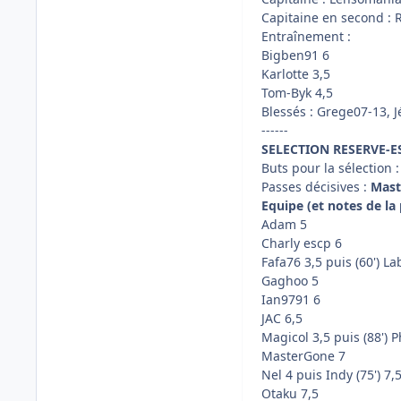
Capitaine en second : 
Entraînement :
Bigben91 6
Karlotte 3,5
Tom-Byk 4,5
Blessés : Grege07-13, 
------
SELECTION RESERVE-ESP
Buts pour la sélection 
Passes décisives :
Mast
Equipe (et notes de la 
Adam 5
Charly escp 6
Fafa76 3,5 puis (60') La
Gaghoo 5
Ian9791 6
JAC 6,5
Magicol 3,5 puis (88') P
MasterGone 7
Nel 4 puis Indy (75') 7,
Otaku 7,5