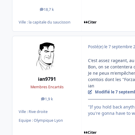
18,7 k
messages
Citer
Ville :
la capitale du saucisson
Posté(e)
le 7 septembre 
C'est assez rageant, a
Bon, on se contentera de
Je ne peux m'empêcher 
ian9791
comtois dont les "Forza 
ian
Membres Encartés
Modifié
le 7 septem
1,9 k
messages
"If you hold back anythin
Ville :
Rive droite
you're gonna have to wo
Equipe : Olympique Lyon
Citer