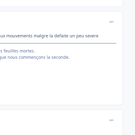
comment_146
beaux mouvements malgre la defaite un peu severe
es feuilles mortes.
 que nous commençons la seconde.
comment_146