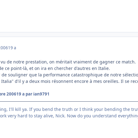
2006
19 a
u vu de notre prestation, on méritait vraiment de gagner ce match.
 ce point-là, et on ira en chercher d'autres en Italie.
de souligner que la performance catastrophique de notre sélectio
Italia" d'il y a deux mois résonnent encore à mes oreilles. Il se rec
bre 2006
19 a
par ian9791
g, I'll kill ya. If you bend the truth or I think your bending the truth, I
rk very hard to stay alive, Nick. Now do you understand everything I'