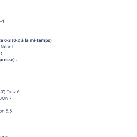
2-1
e 0-3 (0-2 à la mi-temps)
: Néant
nt
presse) :
0') Ouiz 6
tOOn 7
on 5,5
aque