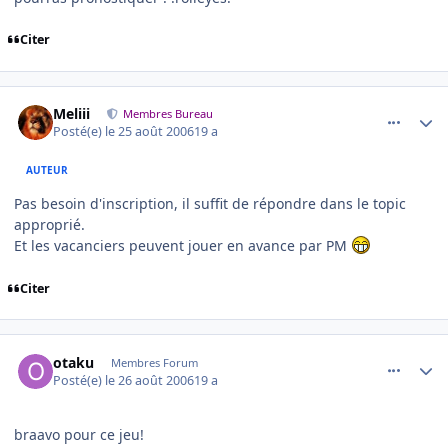
Citer
comment_145602
Author stats
Meliii
Membres Bureau
Posté(e)
le 25 août 2006
19 a
AUTEUR
Pas besoin d'inscription, il suffit de répondre dans le topic
approprié.
Et les vacanciers peuvent jouer en avance par PM
Citer
comment_145699
Author stats
otaku
Membres Forum
Posté(e)
le 26 août 2006
19 a
braavo pour ce jeu!