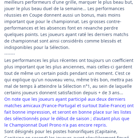
meilleurs performeurs d'une grille, marquer le plus beau but,
jouer le plus beau duel de la semaine... Les performances
réussies en Coupe donnent aussi un bonus, mais moins
important que pour le championnat. Les grosses contre-
performances et les absences font en revanche perdre
quelques points. Les joueurs ayant raté les derniers matchs
de championnat sont ainsi considérés comme blessés et
indisponibles pour la Sélection.
-------
Les performances les plus récentes ont toujours un coefficient
plus important que les plus anciennes, mais celles-ci gardent
tout de même un certain poids pendant un moment. C'est ce
qui explique qu'un nouveau venu, même très bon, mettra pas
mal de temps à atteindre la Sélection n°1, au sein de laquelle
certains joueurs donnent satisfaction depuis + de 3 ans...
On note que les joueurs ayant participé aux deux derniers
matches amicaux (France-Portugal et surtout Italie-France) ont
fait bonne impression, et seront en bonne place sur les listes
des sélectionnés pour le début de saison ; d'autant plus que
le Championnat Duel Prono n'a pas encore repris.
Sont désignés pour les postes honorifiques (Capitaine,
Capitaine en second) les joueurs ayant régulièrement figuré