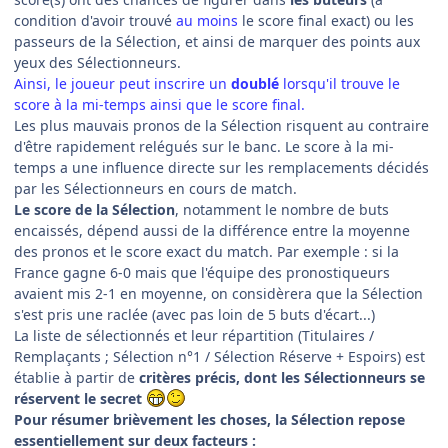
condition d'avoir trouvé
au moins
le score final exact) ou les
passeurs de la Sélection, et ainsi de marquer des points aux
yeux des Sélectionneurs.
Ainsi, le joueur peut inscrire un
doublé
lorsqu'il trouve le
score à la mi-temps ainsi que le score final.
Les plus mauvais pronos de la Sélection risquent au contraire
d'être rapidement relégués sur le banc. Le score à la mi-
temps a une influence directe sur les remplacements décidés
par les Sélectionneurs en cours de match.
Le score de la Sélection
, notamment le nombre de buts
encaissés, dépend aussi de la différence entre la moyenne
des pronos et le score exact du match. Par exemple : si la
France gagne 6-0 mais que l'équipe des pronostiqueurs
avaient mis 2-1 en moyenne, on considèrera que la Sélection
s'est pris une raclée (avec pas loin de 5 buts d'écart...)
La liste de sélectionnés et leur répartition (Titulaires /
Remplaçants ; Sélection n°1 / Sélection Réserve + Espoirs) est
établie à partir de
critères précis, dont les Sélectionneurs se
réservent le secret
Pour résumer brièvement les choses, la Sélection repose
essentiellement sur deux facteurs :