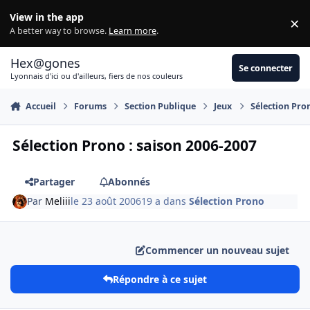
Aller au contenu
View in the app
×
Di
A better way to browse.
Learn more
.
Hex@gones
Se connecter
Lyonnais d'ici ou d'ailleurs, fiers de nos couleurs
Accueil
Forums
Section Publique
Jeux
Sélection Pro
Sélection Prono : saison 2006-2007
Partager
Abonnés
Par
Meliii
le 23 août 2006
19 a
dans
Sélection Prono
Commencer un nouveau sujet
Répondre à ce sujet