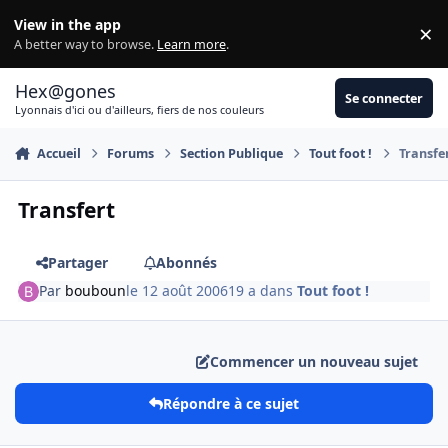
Aller au contenu
View in the app
×
Di
A better way to browse.
Learn more
.
Hex@gones
Se connecter
Lyonnais d'ici ou d'ailleurs, fiers de nos couleurs
Accueil
Forums
Section Publique
Tout foot !
Transfe
Transfert
Partager
Abonnés
Par
bouboun
le 12 août 2006
19 a
dans
Tout foot !
Commencer un nouveau sujet
Répondre à ce sujet