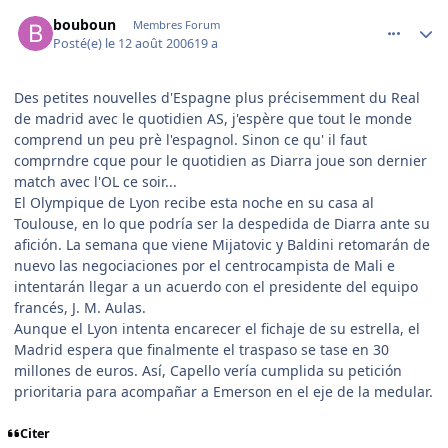
comment_144702
Author stats
bouboun
Membres Forum
Posté(e)
le 12 août 2006
19 a
Des petites nouvelles d'Espagne plus précisemment du Real
de madrid avec le quotidien AS, j'espère que tout le monde
comprend un peu prè l'espagnol. Sinon ce qu' il faut
comprndre cque pour le quotidien as Diarra joue son dernier
match avec l'OL ce soir...
El Olympique de Lyon recibe esta noche en su casa al
Toulouse, en lo que podría ser la despedida de Diarra ante su
afición. La semana que viene Mijatovic y Baldini retomarán de
nuevo las negociaciones por el centrocampista de Mali e
intentarán llegar a un acuerdo con el presidente del equipo
francés, J. M. Aulas.
Aunque el Lyon intenta encarecer el fichaje de su estrella, el
Madrid espera que finalmente el traspaso se tase en 30
millones de euros. Así, Capello vería cumplida su petición
prioritaria para acompañar a Emerson en el eje de la medular.
Citer