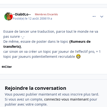
comment_144716
Author stats
--Diab0Lo--
Membres Encartés
Posté(e)
le 12 août 2006
19 a
Essaie de lancer une traduction, parce tout le monde ne va
pas suivre -_-
De même, essaie de poster dans le topic
{Rumeurs de
transferts}
,
car sinon on va créer un topic par joueur de l'effectif pro, + 1
topic par joueurs potentiellement recrutable
Citer
Rejoindre la conversation
Vous pouvez publier maintenant et vous inscrire plus tard.
Si vous avez un compte,
connectez-vous maintenant
pour
publier avec votre compte.