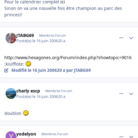
Pour le calendrier complet
ici
Sinon on va une nouvelle fois être champion au parc des
princes!!
comment_140100
Author stats
JTABG69
Membres Forum
Posté(e)
le 16 juin 2006
20 a
http://www.hexagones.org/Forum/index.php?showtopic=9016
:kisifflote:
Modifié
le 16 juin 2006
20 a
par JTABG69
comment_140101
Author stats
charly escp
Membres Forum
Posté(e)
le 16 juin 2006
20 a
doublon
comment_140107
Author stats
yodelyon
Membres Forum