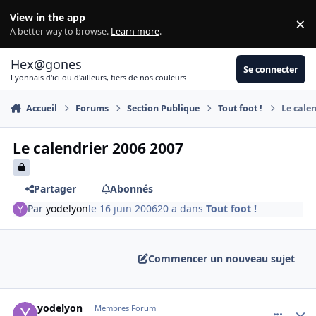
Aller au contenu
View in the app
×
Di
A better way to browse.
Learn more
.
Hex@gones
Se connecter
Lyonnais d'ici ou d'ailleurs, fiers de nos couleurs
Accueil
Forums
Section Publique
Tout foot !
Le cale
Le calendrier 2006 2007
Partager
Abonnés
Par
yodelyon
le 16 juin 2006
20 a
dans
Tout foot !
Commencer un nouveau sujet
comment_140099
Author stats
yodelyon
Membres Forum