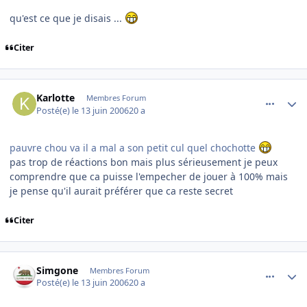
qu'est ce que je disais ...
Citer
comment_139481
Author stats
Karlotte
Membres Forum
Posté(e)
le 13 juin 2006
20 a
pauvre chou va il a mal a son petit cul quel chochotte
pas trop de réactions bon mais plus sérieusement je peux
comprendre que ca puisse l'empecher de jouer à 100% mais
je pense qu'il aurait préférer que ca reste secret
Citer
comment_139485
Author stats
Simgone
Membres Forum
Posté(e)
le 13 juin 2006
20 a