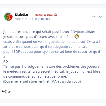
comment_139416
Author stats
--Diab0Lo--
Membres Encartés
Posté(e)
le 13 juin 2006
20 a
J'ai lu après-coup ce qui s'était passé avec RD+journalistes,
je suis encore plus d'accord avec moi-même
ouais enfin quand on voit la gueule de malouda sur C+ ca a l
air d etre serieux pour qu il soit degoute comme ca ,
pour l EDF et aussi pour Lyon ce serait bien de savoir ce qu il
a
RD :
"Je n'ai pas à divulguer la nature des problèmes des joueurs,
le médecin est tenu au secret médical, le joueur, lui, est libre
de communiquer sur son état de forme."
(Duverne le sait sûrement, et JMA aussi du coup)
Citer
comment_139433
Author stats