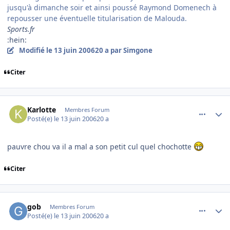
jusqu'à dimanche soir et ainsi poussé Raymond Domenech à
repousser une éventuelle titularisation de Malouda.
Sports.fr
:hein:
Modifié
le 13 juin 2006
20 a
par Simgone
Citer
comment_139462
Author stats
Karlotte
Membres Forum
Posté(e)
le 13 juin 2006
20 a
pauvre chou va il a mal a son petit cul quel chochotte
Citer
comment_139474
Author stats
gob
Membres Forum
Posté(e)
le 13 juin 2006
20 a