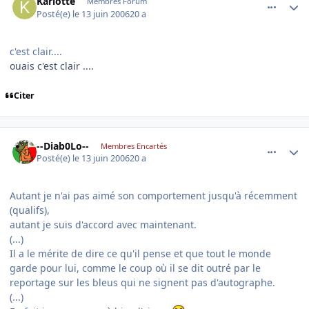
Karlotte
Membres Forum
Posté(e)
le 13 juin 2006
20 a
c'est clair....
ouais c'est clair ....
Citer
comment_139506
Author stats
--Diab0Lo--
Membres Encartés
Posté(e)
le 13 juin 2006
20 a
Autant je n'ai pas aimé son comportement jusqu'à récemment
(qualifs),
autant je suis d'accord avec maintenant.
(...)
Il a le mérite de dire ce qu'il pense et que tout le monde
garde pour lui, comme le coup où il se dit outré par le
reportage sur les bleus qui ne signent pas d'autographe.
(...)