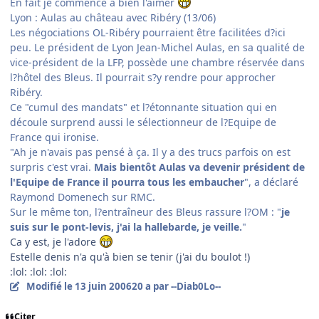
En fait je commence à bien l'aimer
Lyon : Aulas au château avec Ribéry (13/06)
Les négociations OL-Ribéry pourraient être facilitées d?ici
peu. Le président de Lyon Jean-Michel Aulas, en sa qualité de
vice-président de la LFP, possède une chambre réservée dans
l?hôtel des Bleus. Il pourrait s?y rendre pour approcher
Ribéry.
Ce "cumul des mandats" et l?étonnante situation qui en
découle surprend aussi le sélectionneur de l?Equipe de
France qui ironise.
"Ah je n'avais pas pensé à ça. Il y a des trucs parfois on est
surpris c'est vrai.
Mais bientôt Aulas va devenir président de
l'Equipe de France il pourra tous les embaucher
", a déclaré
Raymond Domenech sur RMC.
Sur le même ton, l?entraîneur des Bleus rassure l?OM : "
je
suis sur le pont-levis, j'ai la hallebarde, je veille.
"
Ca y est, je l'adore
Estelle denis n'a qu'à bien se tenir (j'ai du boulot !)
:lol: :lol: :lol:
Modifié
le 13 juin 2006
20 a
par --Diab0Lo--
Citer