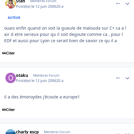
Stan
Membres Forum
Posté(e)
le 12 juin 2006
20 a
AUTEUR
ouais enfin quand on voit la gueule de malouda sur C+ ca a l
air d etre serieux pour qu il soit degoute comme ca , pour l
EDF et aussi pour Lyon ce serait bien de savoir ce qu il a
Citer
comment_139367
Author stats
otaku
Membres Forum
Posté(e)
le 12 juin 2006
20 a
il a des émoroydes j'écoute a europe1
Citer
comment_139409
Author stats
charly escp
Membres Forum