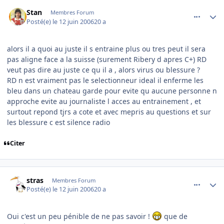
comment_139352
Author stats
Stan
Membres Forum
Posté(e)
le 12 juin 2006
20 a
alors il a quoi au juste il s entraine plus ou tres peut il sera
pas aligne face a la suisse (surement Ribery d apres C+) RD
veut pas dire au juste ce qu il a , alors virus ou blessure ?
RD n est vraiment pas le selectionneur ideal il enferme les
bleu dans un chateau garde pour evite qu aucune personne n
approche evite au journaliste l acces au entrainement , et
surtout repond tjrs a cote et avec mepris au questions et sur
les blessure c est silence radio
Citer
comment_139357
Author stats
stras
Membres Forum
Posté(e)
le 12 juin 2006
20 a
Oui c'est un peu pénible de ne pas savoir !
que de