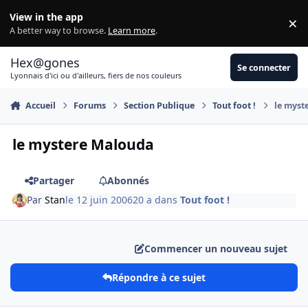
Aller au contenu
View in the app
×
Di
A better way to browse.
Learn more
.
Hex@gones
Se connecter
Lyonnais d'ici ou d'ailleurs, fiers de nos couleurs
Accueil
Forums
Section Publique
Tout foot !
le myst
le mystere Malouda
Partager
Abonnés
Par
Stan
le 12 juin 2006
20 a
dans
Tout foot !
Commencer un nouveau sujet
Répondre à ce sujet