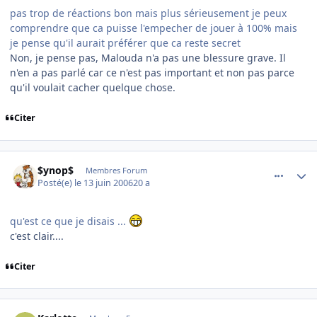
pas trop de réactions bon mais plus sérieusement je peux
comprendre que ca puisse l'empecher de jouer à 100% mais
je pense qu'il aurait préférer que ca reste secret
Non, je pense pas, Malouda n'a pas une blessure grave. Il
n'en a pas parlé car ce n'est pas important et non pas parce
qu'il voulait cacher quelque chose.
Citer
comment_139487
Author stats
$ynop$
Membres Forum
Posté(e)
le 13 juin 2006
20 a
qu'est ce que je disais ...
c'est clair....
Citer
comment_139501
Author stats