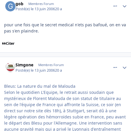
gob
Membres Forum
Posté(e)
le 13 juin 2006
20 a
pour une fois que le secret medical n'ets pas bafoué, on en va
pas s'en plaindre.
Citer
comment_139451
Author stats
Simgone
Membres Forum
Posté(e)
le 13 juin 2006
20 a
Bleus: La nature du mal de Malouda
Selon le quotidien L'Equipe, le retrait aussi soudain que
mystérieux de Florent Malouda de son statut de titulaire au
sein de l'équipe de France qui affronte la Suisse, ce soir (en
direct sur notre site dès 18h), à Stuttgart, serait dû à une
légère opération des hémorroïdes subie en France, peu avant
le départ des Blesu pour l'Allemagne. Une intervention sans
aucune gravité mais qui a privé le Lyonnais d'entraînement