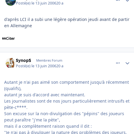
Posté(e)
le 13 juin 2006
20 a
d'après LCI il a subi une légère opération jeudi avant de partir
en Allemagne
Citer
comment_139411
Author stats
$ynop$
Membres Forum
Posté(e)
le 13 juin 2006
20 a
Autant je n'ai pas aimé son comportement jusqu'à récemment
(qualifs),
autant je suis d'accord avec maintenant.
Les journalistes sont de nos jours particulièrement intrusifs et
pète-c****.
Son excuse sur la non-divulgation des "pépins" des joueurs
peut paraître "j'me la pète",
mais il a complètement raison quand il dit :
"Je n'ai pas à divulguer la nature des problèmes des joueurs,