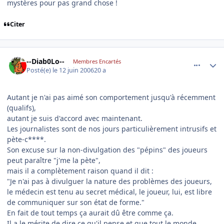
mystères pour pas grand chose !
Citer
comment_139362
Author stats
--Diab0Lo--
Membres Encartés
Posté(e)
le 12 juin 2006
20 a
Autant je n'ai pas aimé son comportement jusqu'à récemment
(qualifs),
autant je suis d'accord avec maintenant.
Les journalistes sont de nos jours particulièrement intrusifs et
pète-c****.
Son excuse sur la non-divulgation des "pépins" des joueurs
peut paraître "j'me la pète",
mais il a complètement raison quand il dit :
"Je n'ai pas à divulguer la nature des problèmes des joueurs,
le médecin est tenu au secret médical, le joueur, lui, est libre
de communiquer sur son état de forme."
En fait de tout temps ça aurait dû être comme ça.
Il a le mérite de dire ce qu'il pense et que tout le monde