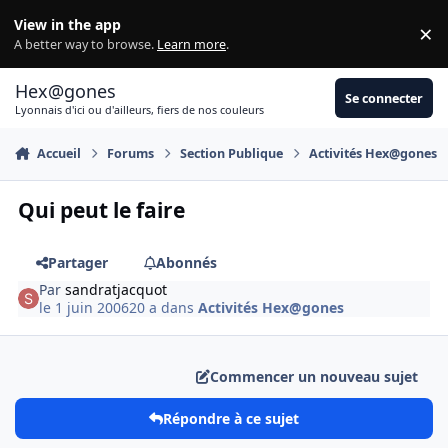
Aller au contenu
View in the app
×
Di
A better way to browse.
Learn more
.
Hex@gones
Se connecter
Lyonnais d'ici ou d'ailleurs, fiers de nos couleurs
Accueil
Forums
Section Publique
Activités Hex@gones
Qui peut le faire
Partager
Abonnés
Par
sandratjacquot
le 1 juin 2006
20 a
dans
Activités Hex@gones
Commencer un nouveau sujet
Répondre à ce sujet