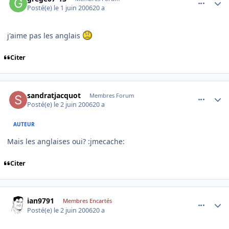
Posté(e)
le 1 juin 2006
20 a
j'aime pas les anglais
Citer
comment_138174
Author stats
sandratjacquot
Membres Forum
Posté(e)
le 2 juin 2006
20 a
AUTEUR
Mais les anglaises oui? :jmecache:
Citer
comment_138179
Author stats
ian9791
Membres Encartés
Posté(e)
le 2 juin 2006
20 a