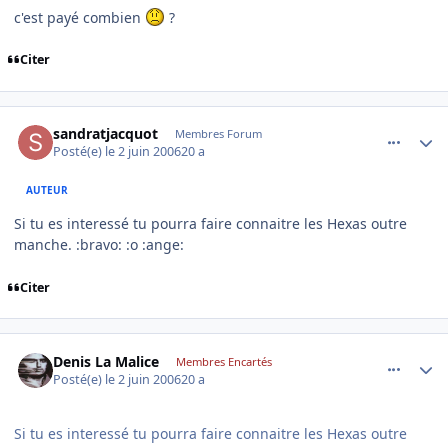
c'est payé combien
?
Citer
comment_138223
Author stats
sandratjacquot
Membres Forum
Posté(e)
le 2 juin 2006
20 a
AUTEUR
Si tu es interessé tu pourra faire connaitre les Hexas outre
manche. :bravo: :o :ange:
Citer
comment_138268
Author stats
Denis La Malice
Membres Encartés
Posté(e)
le 2 juin 2006
20 a
Si tu es interessé tu pourra faire connaitre les Hexas outre