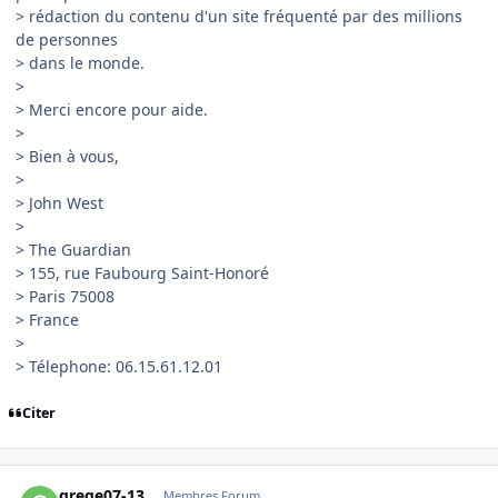
> rédaction du contenu d'un site fréquenté par des millions
de personnes
> dans le monde.
>
> Merci encore pour aide.
>
> Bien à vous,
>
> John West
>
> The Guardian
> 155, rue Faubourg Saint-Honoré
> Paris 75008
> France
>
> Télephone: 06.15.61.12.01
Citer
comment_138157
Author stats
grege07-13
Membres Forum