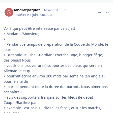
comment_138156
Author stats
sandratjacquot
Membres Forum
Posté(e)
le 1 juin 2006
20 a
Voilà qui peut être interressé par ce sujet?
> Madame/Monsieur,
>
> Pendant ce temps de préparation de la Coupe du Monde, le
journal
> Britannique "The Guardian" cherche un(e) blogger fièr(e)
des bleus! Nous
> voudrions trouver un(e) supporter des bleus qui sera en
Allemagne et qui
> pourrait écrire environ 300 mots par semaine (en anglais)
pour le site du
> journal pendant toute la durée du tournoi . Nous aimerions
connaître l'
> avis des supporters français sur les bleus (le débat
Coupet/Barthez par
> exemple - est-ce qu'il divise les fans?) et sur les matchs,