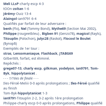
Meli LLsP
-charly escp 4-3
tOOn-
zoltan
1-6
Jérémy
-Ouiz 13-4
Alaingol
-ian9791 6-4
Qualifiés par forfait de leur adversaire :
benh
(Flo),
Nel
(Tommy Bond),
Mythe69
(Section Mai 2002),
Philippe
(rougeetbleu) ,
Bigben 91
(Genzo78),
magicol
(Rayls),
Titouplin
(Polochon),
julyc28
(Raskol),
Flocool le Boulet
($ynop$)
Exemptés de 1er tour :
stras
,
Lensomaniaque
,
Flashback
,
JTABG69
Gilbert69, forfait, est éliminé.
Repêchés :
grege07-13
,
charly escp
,
gilkman
,
yodelyon
,
ian9791
,
Tom-
Byk
,
hippolytanicet
.
- - - 1/16es de finale - - -
Iles-Féroé-Meliii 0-0 après prolongations ;
Iles-Féroé
qualifié
au finish
Tom-Byk-
hippolytanicet
1-3
ian9791
-Titouplin 2-2, 3-2 après 1ère prolongation
Philippe-charly escp 0-0 après prolongations,
Philippe
qualifié