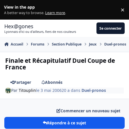
Aller au contenu
View in the app
×
Di
A better way to browse.
Learn more
.
Hex@gones
Se connecter
Lyonnais d'ici ou d'ailleurs, fiers de nos couleurs
Accueil
Forums
Section Publique
Jeux
Duel-pronos
Finale et Récapitulatif Duel Coupe de
France
Partager
Abonnés
Par
Titouplin
le 3 mai 2006
20 a
dans
Duel-pronos
Commencer un nouveau sujet
Répondre à ce sujet