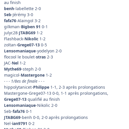
au finish
benh
-labellette 2-0
Seb
-Jérémy 3-0
fafa76
-Alaingol 3-2
gilkman-
Bigben 91
0-1
julyc28-
JTABG69
1-2
Flashback-
Nikolic
1-2
zoltan-
Grege07-13
0-5
Lensomaniaque
-yodelyon 2-0
flocool le boulet-
stras
2-3
JAC-
Nel
1-2
Mythe69
-steph 2-0
magicol-
Mastergone
1-2
- - - 1/8es de finale - - -
hippolytanicet-
Philippe
1-1, 2-3 après prolongations
Mastergone-Grege07-13 0-0, 1-1 après prolongations,
Grege07-13
qualifié au finish
Lensomaniaque
-Nikolic 2-0
Seb-
fafa76
0-1
JTABG69
-benh 0-0, 2-0 après prolongations
Nel-
ian9791
0-2