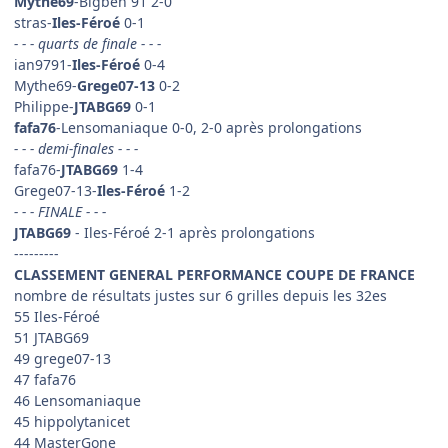
Mythe69
-Bigben 91 2-0
stras-
Iles-Féroé
0-1
- - - quarts de finale - - -
ian9791-
Iles-Féroé
0-4
Mythe69-
Grege07-13
0-2
Philippe-
JTABG69
0-1
fafa76
-Lensomaniaque 0-0, 2-0 après prolongations
- - - demi-finales - - -
fafa76-
JTABG69
1-4
Grege07-13-
Iles-Féroé
1-2
- - - FINALE - - -
JTABG69
- Iles-Féroé 2-1 après prolongations
---------
CLASSEMENT GENERAL PERFORMANCE COUPE DE FRANCE
nombre de résultats justes sur 6 grilles depuis les 32es
55 Iles-Féroé
51 JTABG69
49 grege07-13
47 fafa76
46 Lensomaniaque
45 hippolytanicet
44 MasterGone