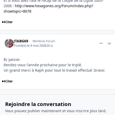
Et si vous avez raté le récap de la Coupe de la Ligue 2005-
2006 :
http://www.hexagones.org/Forum/index.php?
showtopic=8678
Citer
comment_133621
Author stats
JTABG69
Membres Forum
Posté(e)
le 4 mai 2006
20 a
8) :yaisse:
Rendez-vous l'année prochaine pour le triplé.
Un grand merci à Raph pour tout le travail effectué :bravo:
Citer
Rejoindre la conversation
Vous pouvez publier maintenant et vous inscrire plus tard.