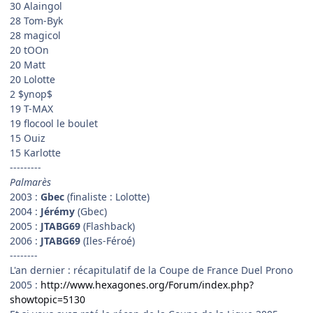
30 Alaingol
28 Tom-Byk
28 magicol
20 tOOn
20 Matt
20 Lolotte
2 $ynop$
19 T-MAX
19 flocool le boulet
15 Ouiz
15 Karlotte
---------
Palmarès
2003 :
Gbec
(finaliste : Lolotte)
2004 :
Jérémy
(Gbec)
2005 :
JTABG69
(Flashback)
2006 :
JTABG69
(Iles-Féroé)
--------
L'an dernier : récapitulatif de la Coupe de France Duel Prono
2005 :
http://www.hexagones.org/Forum/index.php?
showtopic=5130