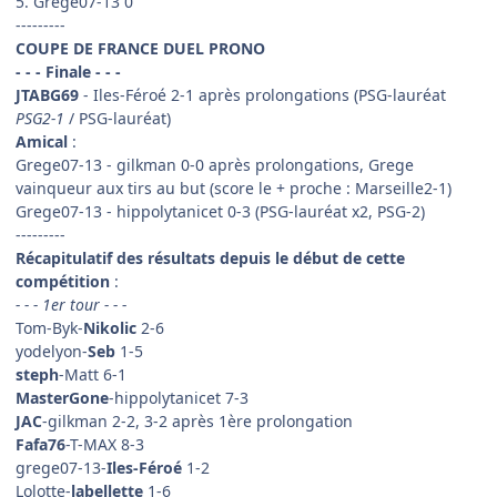
5. Grege07-13 0
---------
COUPE DE FRANCE DUEL PRONO
- - - Finale - - -
JTABG69
- Iles-Féroé 2-1 après prolongations (PSG-lauréat
PSG2-1
/ PSG-lauréat)
Amical
:
Grege07-13 - gilkman 0-0 après prolongations, Grege
vainqueur aux tirs au but (score le + proche : Marseille2-1)
Grege07-13 - hippolytanicet 0-3 (PSG-lauréat x2, PSG-2)
---------
Récapitulatif des résultats depuis le début de cette
compétition
:
- - - 1er tour - - -
Tom-Byk-
Nikolic
2-6
yodelyon-
Seb
1-5
steph
-Matt 6-1
MasterGone
-hippolytanicet 7-3
JAC
-gilkman 2-2, 3-2 après 1ère prolongation
Fafa76
-T-MAX 8-3
grege07-13-
Iles-Féroé
1-2
Lolotte-
labellette
1-6