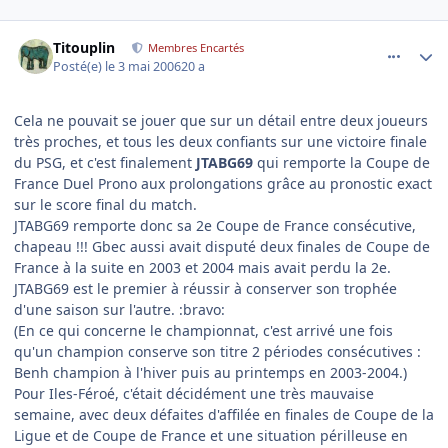
comment_133553
Author stats
Titouplin
Membres Encartés
Posté(e)
le 3 mai 2006
20 a
Cela ne pouvait se jouer que sur un détail entre deux joueurs
très proches, et tous les deux confiants sur une victoire finale
du PSG, et c'est finalement
JTABG69
qui remporte la Coupe de
France Duel Prono aux prolongations grâce au pronostic exact
sur le score final du match.
JTABG69 remporte donc sa 2e Coupe de France consécutive,
chapeau !!! Gbec aussi avait disputé deux finales de Coupe de
France à la suite en 2003 et 2004 mais avait perdu la 2e.
JTABG69 est le premier à réussir à conserver son trophée
d'une saison sur l'autre. :bravo:
(En ce qui concerne le championnat, c'est arrivé une fois
qu'un champion conserve son titre 2 périodes consécutives :
Benh champion à l'hiver puis au printemps en 2003-2004.)
Pour Iles-Féroé, c'était décidément une très mauvaise
semaine, avec deux défaites d'affilée en finales de Coupe de la
Ligue et de Coupe de France et une situation périlleuse en