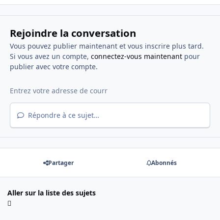
Rejoindre la conversation
Vous pouvez publier maintenant et vous inscrire plus tard.
Si vous avez un compte,
connectez-vous maintenant
pour
publier avec votre compte.
Répondre à ce sujet…
Partager
Abonnés
Aller sur la liste des sujets