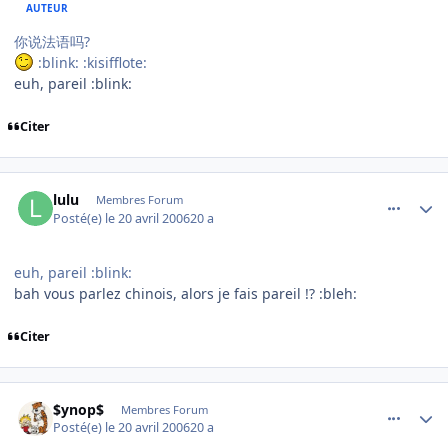
AUTEUR
你说法语吗?
:blink: :kisifflote:
euh, pareil :blink:
Citer
comment_132021
Author stats
lulu
Membres Forum
Posté(e)
le 20 avril 2006
20 a
euh, pareil :blink:
bah vous parlez chinois, alors je fais pareil !? :bleh:
Citer
comment_132024
Author stats
$ynop$
Membres Forum
Posté(e)
le 20 avril 2006
20 a