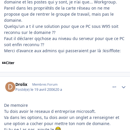
domaine et les postes qui y sont, je n'ai que... Workgroup.
Pareil dans les propriétés de la carte réseau on ne me
propose que de rentrer le groupe de travail, mais pas le
domaine.
Quelqu'un a t il une solution pour que ce PC sous W95 soit
reconnu sur le domaine ??
Faut il déclarer qqchose au niveau du serveur pour que ce PC
soit enfin reconnu ??
Merci d'avance aux admins qui passeraient par là :kisifflote:
Citer
comment_131879
Author stats
Drolix
Membres Forum
Posté(e)
le 19 avril 2006
20 a
De memoire
Tu dois avoir le reseaux d entreprise microsoft.
Va dans les options, tu dois avoir un onglet a renseigner et
une option a cocher pour mettre ton nom de domaine.
Si tu ne l as pas, ajoute le