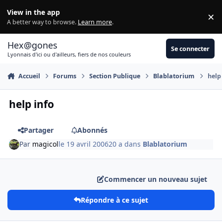
Aller au contenu
View in the app
×
Di
A better way to browse.
Learn more
.
Hex@gones
Se connecter
Lyonnais d'ici ou d'ailleurs, fiers de nos couleurs
Accueil
Forums
Section Publique
Blablatorium
help
help info
Partager
Abonnés
Par
magicol
le 19 avril 2006
20 a
dans
Blablatorium
Commencer un nouveau sujet
Répondre à ce sujet