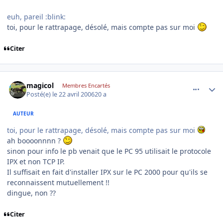
euh, pareil :blink:
toi, pour le rattrapage, désolé, mais compte pas sur moi
Citer
comment_132350
Author stats
magicol
Membres Encartés
Posté(e)
le 22 avril 2006
20 a
AUTEUR
toi, pour le rattrapage, désolé, mais compte pas sur moi
ah boooonnnn ?
sinon pour info le pb venait que le PC 95 utilisait le protocole
IPX et non TCP IP.
Il suffisait en fait d'installer IPX sur le PC 2000 pour qu'ils se
reconnaissent mutuellement !!
dingue, non ??
Citer