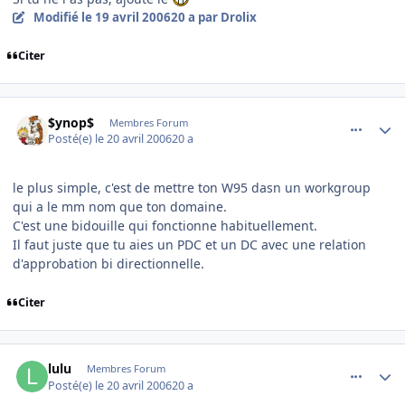
Modifié
le 19 avril 2006
20 a
par Drolix
Citer
comment_131898
Author stats
$ynop$
Membres Forum
Posté(e)
le 20 avril 2006
20 a
le plus simple, c'est de mettre ton W95 dasn un workgroup
qui a le mm nom que ton domaine.
C'est une bidouille qui fonctionne habituellement.
Il faut juste que tu aies un PDC et un DC avec une relation
d'approbation bi directionnelle.
Citer
comment_131915
Author stats
lulu
Membres Forum
Posté(e)
le 20 avril 2006
20 a