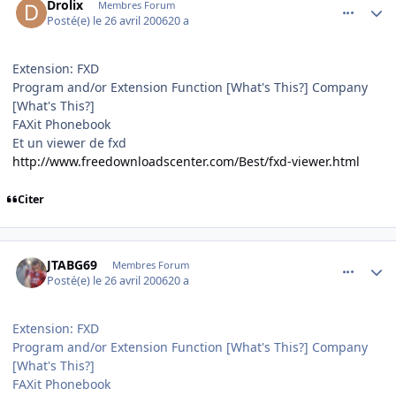
Drolix
Membres Forum
Posté(e)
le 26 avril 2006
20 a
Extension: FXD
Program and/or Extension Function [What's This?] Company
[What's This?]
FAXit Phonebook
Et un viewer de fxd
http://www.freedownloadscenter.com/Best/fxd-viewer.html
Citer
comment_132833
Author stats
JTABG69
Membres Forum
Posté(e)
le 26 avril 2006
20 a
Extension: FXD
Program and/or Extension Function [What's This?] Company
[What's This?]
FAXit Phonebook