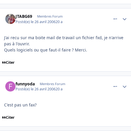
comment_132822
Author stats
JTABG69
Membres Forum
Posté(e)
le 26 avril 2006
20 a
J'ai recu sur ma boite mail de travail un fichier fxd, je n'arrive
pas à l'ouvrir.
Quels logiciels ou que faut-il faire ? Merci.
Citer
comment_132823
Author stats
funnyoda
Membres Forum
Posté(e)
le 26 avril 2006
20 a
C'est pas un fax?
Citer