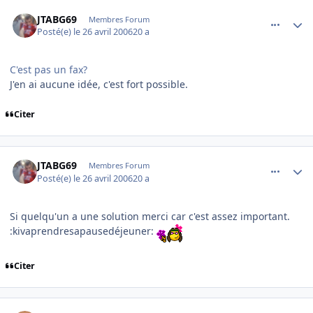
comment_132824
Author stats
JTABG69
Membres Forum
Posté(e)
le 26 avril 2006
20 a
C'est pas un fax?
J'en ai aucune idée, c'est fort possible.
Citer
comment_132825
Author stats
JTABG69
Membres Forum
Posté(e)
le 26 avril 2006
20 a
Si quelqu'un a une solution merci car c'est assez important.
:kivaprendresapausedéjeuner:
Citer
comment_132826
Author stats