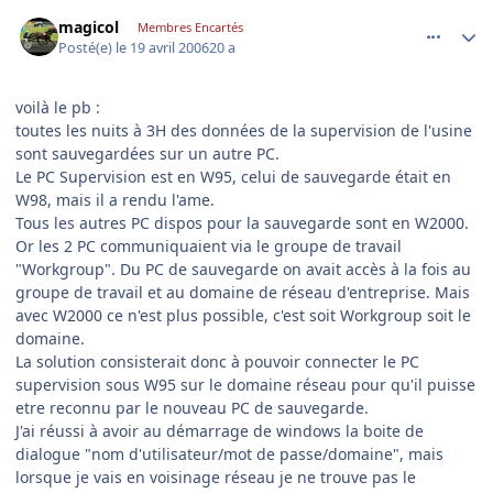
comment_131873
Author stats
magicol
Membres Encartés
Posté(e)
le 19 avril 2006
20 a
voilà le pb :
toutes les nuits à 3H des données de la supervision de l'usine
sont sauvegardées sur un autre PC.
Le PC Supervision est en W95, celui de sauvegarde était en
W98, mais il a rendu l'ame.
Tous les autres PC dispos pour la sauvegarde sont en W2000.
Or les 2 PC communiquaient via le groupe de travail
"Workgroup". Du PC de sauvegarde on avait accès à la fois au
groupe de travail et au domaine de réseau d'entreprise. Mais
avec W2000 ce n'est plus possible, c'est soit Workgroup soit le
domaine.
La solution consisterait donc à pouvoir connecter le PC
supervision sous W95 sur le domaine réseau pour qu'il puisse
etre reconnu par le nouveau PC de sauvegarde.
J'ai réussi à avoir au démarrage de windows la boite de
dialogue "nom d'utilisateur/mot de passe/domaine", mais
lorsque je vais en voisinage réseau je ne trouve pas le