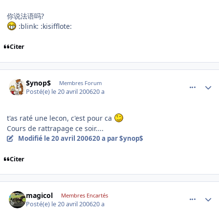
你说法语吗?
:blink: :kisifflote:
Citer
comment_131978
Author stats
$ynop$
Membres Forum
Posté(e)
le 20 avril 2006
20 a
t'as raté une lecon, c'est pour ca
Cours de rattrapage ce soir....
Modifié
le 20 avril 2006
20 a
par $ynop$
Citer
comment_132006
Author stats
magicol
Membres Encartés
Posté(e)
le 20 avril 2006
20 a