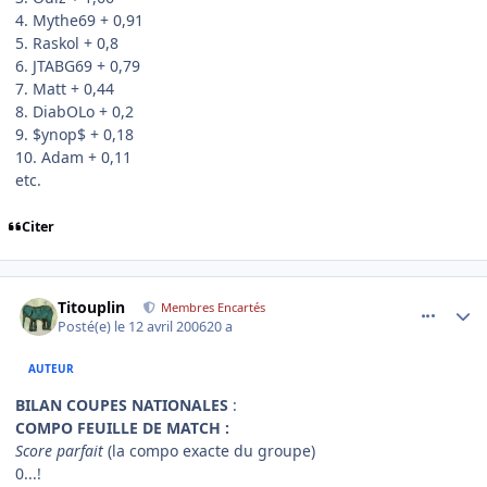
4. Mythe69 + 0,91
5. Raskol + 0,8
6. JTABG69 + 0,79
7. Matt + 0,44
8. DiabOLo + 0,2
9. $ynop$ + 0,18
10. Adam + 0,11
etc.
Citer
comment_130837
Author stats
Titouplin
Membres Encartés
Posté(e)
le 12 avril 2006
20 a
AUTEUR
BILAN COUPES NATIONALES
:
COMPO FEUILLE DE MATCH :
Score parfait
(la compo exacte du groupe)
0...!