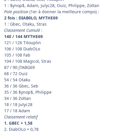
1 : $ynop$, Adam, Julyc28, Ouiz, Philippe, Zoltan
Pole position
(1er à donner la meilleure compo) :
2 fois : DIAB0LO, MYTHE69
1 : Gbec, Otaku, Stras
Classement Cumulé
:
140 / 144 MYTHE69
121 / 126 Titouplin
106 / 108 DiabOLo
105 / 108 Fab
104 / 108 Magicol, Stras
87 / 90 JTABG69
68 / 72 Ouiz
54 / 54 Otaku
36 / 36 Gbec, Seb
35 / 36 $ynop$, Philippe
34 / 36 Zoltan
18 / 18 Julyc28
17 / 18 Adam
Classement relatif
1. GBEC + 1,58
2. DiabOLo + 0,78