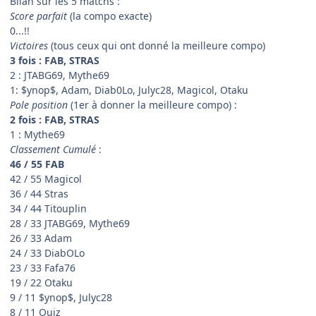
Bilan sur les 5 matchs :
Score parfait
(la compo exacte)
0...!!
Victoires
(tous ceux qui ont donné la meilleure compo)
3 fois : FAB, STRAS
2 : JTABG69, Mythe69
1: $ynop$, Adam, Diab0Lo, Julyc28, Magicol, Otaku
Pole position
(1er à donner la meilleure compo) :
2 fois : FAB, STRAS
1 : Mythe69
Classement Cumulé
:
46 / 55 FAB
42 / 55 Magicol
36 / 44 Stras
34 / 44 Titouplin
28 / 33 JTABG69, Mythe69
26 / 33 Adam
24 / 33 DiabOLo
23 / 33 Fafa76
19 / 22 Otaku
9 / 11 $ynop$, Julyc28
8 / 11 Ouiz