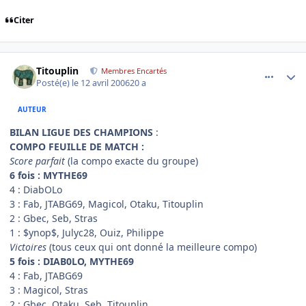
Citer
comment_130835
Author stats
Titouplin
Membres Encartés
Posté(e)
le 12 avril 2006
20 a
AUTEUR
BILAN LIGUE DES CHAMPIONS
:
COMPO FEUILLE DE MATCH :
Score parfait
(la compo exacte du groupe)
6 fois : MYTHE69
4 : DiabOLo
3 : Fab, JTABG69, Magicol, Otaku, Titouplin
2 : Gbec, Seb, Stras
1 : $ynop$, Julyc28, Ouiz, Philippe
Victoires
(tous ceux qui ont donné la meilleure compo)
5 fois : DIAB0LO, MYTHE69
4 : Fab, JTABG69
3 : Magicol, Stras
2 : Gbec, Otaku, Seb, Titouplin