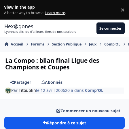
Aller au contenu
View in the app
×
Di
A better way to browse.
Learn more
.
Hex@gones
Se connecter
Lyonnais d'ici ou d'ailleurs, fiers de nos couleurs
Accueil
Forums
Section Publique
Jeux
Comp'OL
La Compo : bilan final Ligue des
Champions et Coupes
Partager
Abonnés
Par
Titouplin
le 12 avril 2006
20 a
dans
Comp'OL
Commencer un nouveau sujet
Répondre à ce sujet