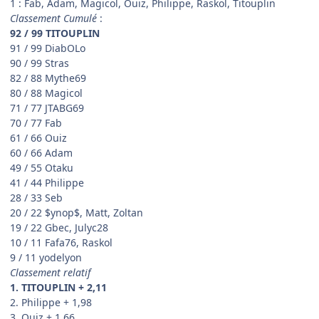
1 : Fab, Adam, Magicol, Ouiz, Philippe, Raskol, Titouplin
Classement Cumulé
:
92 / 99 TITOUPLIN
91 / 99 DiabOLo
90 / 99 Stras
82 / 88 Mythe69
80 / 88 Magicol
71 / 77 JTABG69
70 / 77 Fab
61 / 66 Ouiz
60 / 66 Adam
49 / 55 Otaku
41 / 44 Philippe
28 / 33 Seb
20 / 22 $ynop$, Matt, Zoltan
19 / 22 Gbec, Julyc28
10 / 11 Fafa76, Raskol
9 / 11 yodelyon
Classement relatif
1. TITOUPLIN + 2,11
2. Philippe + 1,98
3. Ouiz + 1,66