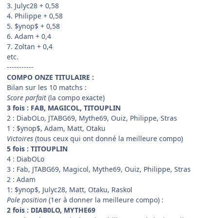
3. Julyc28 + 0,58
4. Philippe + 0,58
5. $ynop$ + 0,58
6. Adam + 0,4
7. Zoltan + 0,4
etc.
-----------
COMPO ONZE TITULAIRE :
Bilan sur les 10 matchs :
Score parfait
(la compo exacte)
3 fois : FAB, MAGICOL, TITOUPLIN
2 : DiabOLo, JTABG69, Mythe69, Ouiz, Philippe, Stras
1 : $ynop$, Adam, Matt, Otaku
Victoires
(tous ceux qui ont donné la meilleure compo)
5 fois : TITOUPLIN
4 : DiabOLo
3 : Fab, JTABG69, Magicol, Mythe69, Ouiz, Philippe, Stras
2 : Adam
1: $ynop$, Julyc28, Matt, Otaku, Raskol
Pole position
(1er à donner la meilleure compo) :
2 fois : DIAB0LO, MYTHE69