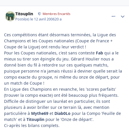
comment_130834
Author stats
Titouplin
Membres Encartés
Posté(e)
le 12 avril 2006
20 a
Ces compétitions étant désormais terminées, la Ligue des
Champions et les Coupes nationales (Coupe de France +
Coupe de la Ligue) ont rendu leur verdict !
Pour les Coupes nationales, c'est sans conteste
Fab
qui a le
mieux su tirer son épingle du jeu. Gérard Houlier nous a
donné bien du fil à retordre sur ces quelques matchs,
puisque personne n'a jamais réussi à deviner quelle serait la
compo exacte du groupe, ni même du onze de départ, pour
un match de Coupe !
En Ligue des Champions en revanche, les 'scores parfaits'
(trouver la compo exacte) ont été beaucoup plus fréquents.
Difficile de distinguer un lauréat en particulier, ils sont
plusieurs à avoir briller sur ce terrain là, avec mention
particulière à
Mythe69
et
Diab0Lo
pour la Compo 'Feuille de
match' et à
Titouplin
pour le 'Onze de départ'.
Ci-après les bilans complets.