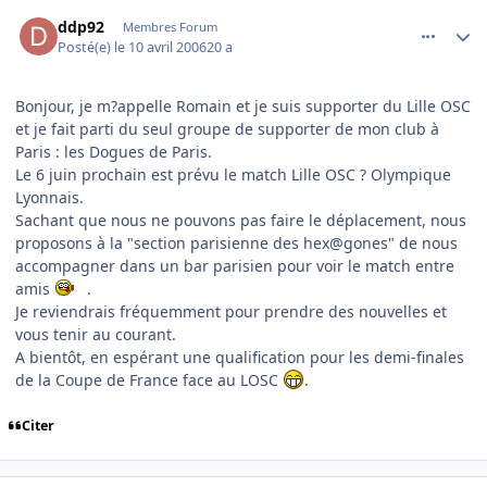
comment_130333
Author stats
ddp92
Membres Forum
Posté(e)
le 10 avril 2006
20 a
Bonjour, je m?appelle Romain et je suis supporter du Lille OSC
et je fait parti du seul groupe de supporter de mon club à
Paris : les Dogues de Paris.
Le 6 juin prochain est prévu le match Lille OSC ? Olympique
Lyonnais.
Sachant que nous ne pouvons pas faire le déplacement, nous
proposons à la "section parisienne des hex@gones" de nous
accompagner dans un bar parisien pour voir le match entre
amis
.
Je reviendrais fréquemment pour prendre des nouvelles et
vous tenir au courant.
A bientôt, en espérant une qualification pour les demi-finales
de la Coupe de France face au LOSC
.
Citer