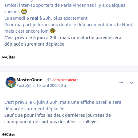
amical inter-supporters de Paris-Vincennes il y a quelques
saisons
Le samedi
6 mai
à 20h, plus exactement.
Pour ma part je ferai sans doute le déplacement dans le Nord,
mais c'est encore loin
C'est prévu le 6 juin à 20h, mais une affiche pareille sera
déplacée surement déplacée.
Citer
comment_130401
Author stats
MasterGone
Administrateurs
Posté(e)
le 10 avril 2006
20 a
C'est prévu le 6 juin à 20h, mais une affiche pareille sera
déplacée surement déplacée.
Sauf que pour infos les deux dernières journées de
championnat ne sont pas décalées... :rolleyes:
Citer