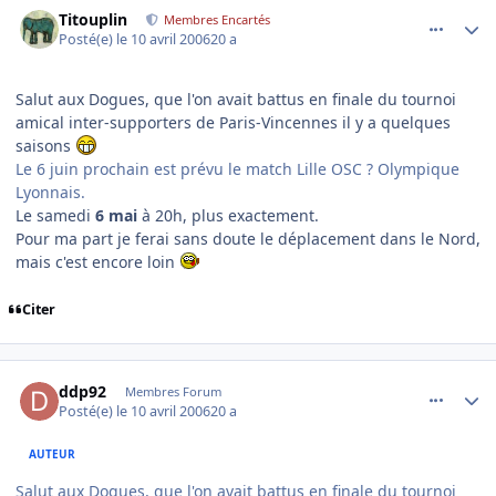
comment_130379
Author stats
Titouplin
Membres Encartés
Posté(e)
le 10 avril 2006
20 a
Salut aux Dogues, que l'on avait battus en finale du tournoi
amical inter-supporters de Paris-Vincennes il y a quelques
saisons
Le 6 juin prochain est prévu le match Lille OSC ? Olympique
Lyonnais.
Le samedi
6 mai
à 20h, plus exactement.
Pour ma part je ferai sans doute le déplacement dans le Nord,
mais c'est encore loin
Citer
comment_130388
Author stats
ddp92
Membres Forum
Posté(e)
le 10 avril 2006
20 a
AUTEUR
Salut aux Dogues, que l'on avait battus en finale du tournoi