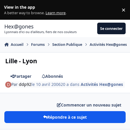
Aller au contenu
View in the app
×
Di
A better way to browse.
Learn more
.
Hex@gones
Se connecter
Lyonnais d'ici ou d'ailleurs, fiers de nos couleurs
Accueil
Forums
Section Publique
Activités Hex@gones
Lille - Lyon
Partager
Abonnés
Par
ddp92
le 10 avril 2006
20 a
dans
Activités Hex@gones
Commencer un nouveau sujet
Répondre à ce sujet