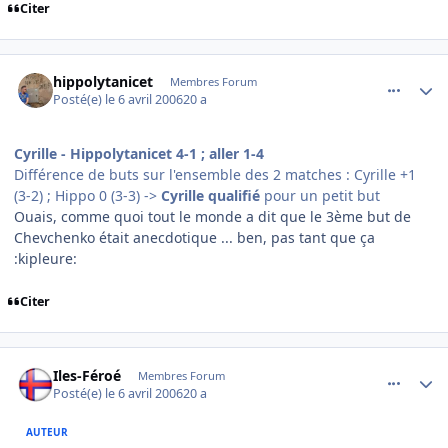
Citer
comment_129780
Author stats
hippolytanicet
Membres Forum
Posté(e)
le 6 avril 2006
20 a
Cyrille - Hippolytanicet 4-1 ; aller 1-4
Différence de buts sur l'ensemble des 2 matches : Cyrille +1
(3-2) ; Hippo 0 (3-3) ->
Cyrille qualifié
pour un petit but
Ouais, comme quoi tout le monde a dit que le 3ème but de
Chevchenko était anecdotique ... ben, pas tant que ça
:kipleure:
Citer
comment_129781
Author stats
Iles-Féroé
Membres Forum
Posté(e)
le 6 avril 2006
20 a
AUTEUR