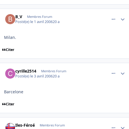
comment_128770
Author stats
B_V
Membres Forum
Posté(e)
le 1 avril 2006
20 a
Milan.
Citer
comment_129142
Author stats
cyrille2514
Membres Forum
Posté(e)
le 3 avril 2006
20 a
Barcelone
Citer
comment_129778
Author stats
Iles-Féroé
Membres Forum