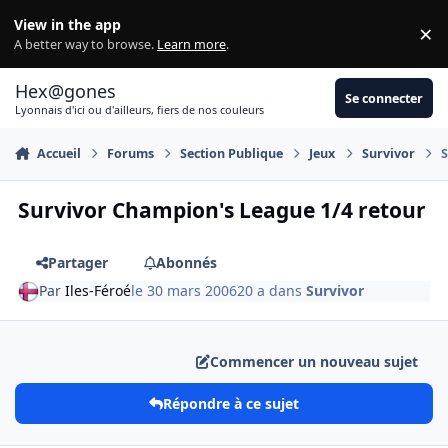
Aller au contenu
View in the app
×
Di
A better way to browse.
Learn more
.
Hex@gones
Se connecter
Lyonnais d'ici ou d'ailleurs, fiers de nos couleurs
Accueil
Forums
Section Publique
Jeux
Survivor
S
Survivor Champion's League 1/4 retour
Partager
Abonnés
Par
Iles-Féroé
le 30 mars 2006
20 a
dans
Survivor
Commencer un nouveau sujet
Répondre à ce sujet