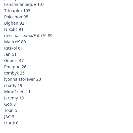
Lensomaniaque 107
Titouplin 105
Polochon 95
Bigben 92
Nikolic 91
deschasseaux/Fafa76 89
MaitreK 80
Raskol 61
Ian 51
Gilbert 47
Philippe 26
tombyk 25
lyonnaisforever 20
charly 19
Mine2rien 11
Jeremy 10
Gob 8
Toon 5
JAC 3
trunk 0