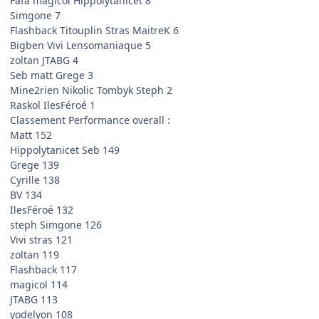
Fafa magicol Hippolytanicet 8
Simgone 7
Flashback Titouplin Stras MaitreK 6
Bigben Vivi Lensomaniaque 5
zoltan JTABG 4
Seb matt Grege 3
Mine2rien Nikolic Tombyk Steph 2
Raskol IlesFéroé 1
Classement Performance overall :
Matt 152
Hippolytanicet Seb 149
Grege 139
Cyrille 138
BV 134
IlesFéroé 132
steph Simgone 126
Vivi stras 121
zoltan 119
Flashback 117
magicol 114
JTABG 113
yodelyon 108