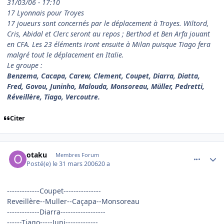
31/03/06 - 17:10
17 Lyonnais pour Troyes
17 joueurs sont concernés par le déplacement à Troyes. Wiltord,
Cris, Abidal et Clerc seront au repos ; Berthod et Ben Arfa jouant
en CFA. Les 23 éléments iront ensuite à Milan puisque Tiago fera
malgré tout le déplacement en Italie.
Le groupe :
Benzema, Cacapa, Carew, Clement, Coupet, Diarra, Diatta,
Fred, Govou, Juninho, Malouda, Monsoreau, Müller, Pedretti,
Réveillère, Tiago, Vercoutre.
Citer
comment_128755
Author stats
otaku
Membres Forum
Posté(e)
le 31 mars 2006
20 a
-------------Coupet---------------
Reveillère--Muller--Caçapa--Monsoreau
-------------Diarra------------------
------Tiago-----Juni-------------