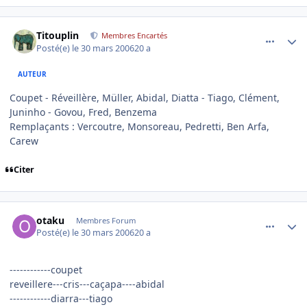
comment_128550
Author stats
Titouplin
Membres Encartés
Posté(e)
le 30 mars 2006
20 a
AUTEUR
Coupet - Réveillère, Müller, Abidal, Diatta - Tiago, Clément,
Juninho - Govou, Fred, Benzema
Remplaçants : Vercoutre, Monsoreau, Pedretti, Ben Arfa,
Carew
Citer
comment_128557
Author stats
otaku
Membres Forum
Posté(e)
le 30 mars 2006
20 a
------------coupet
reveillere---cris---caçapa----abidal
------------diarra---tiago