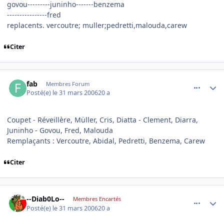
govou---------juninho-------benzema
----------------fred
replacents. vercoutre; muller;pedretti,malouda,carew
Citer
comment_128566
Author stats
fab
Membres Forum
Posté(e)
le 31 mars 2006
20 a
Coupet - Réveillère, Müller, Cris, Diatta - Clement, Diarra,
Juninho - Govou, Fred, Malouda
Remplaçants : Vercoutre, Abidal, Pedretti, Benzema, Carew
Citer
comment_128586
Author stats
--Diab0Lo--
Membres Encartés
Posté(e)
le 31 mars 2006
20 a