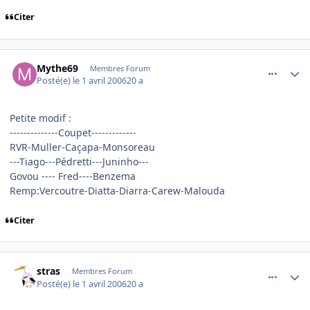
Citer
comment_128767
Author stats
Mythe69
Membres Forum
Posté(e)
le 1 avril 2006
20 a
Petite modif :
--------------Coupet-------------
RVR-Muller-Caçapa-Monsoreau
---Tiago---Pédretti---Juninho---
Govou ---- Fred----Benzema
Remp:Vercoutre-Diatta-Diarra-Carew-Malouda
Citer
comment_128790
Author stats
stras
Membres Forum
Posté(e)
le 1 avril 2006
20 a