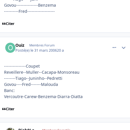
Govou---------------Benzema
----------Fred-------------------
Citer
comment_128763
Author stats
Ouiz
Membres Forum
Posté(e)
le 31 mars 2006
20 a
---------------Coupet
Reveillere--Muller--Cacapa-Monsoreau
--------Tiago--Juninho--Pedretti
Govou----Fred-------Malouda
Banc:
Vercoutre-Carew-Benzema-Diarra-Diatta
Citer
comment_128764
Author stats