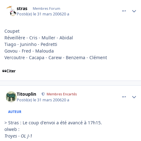
comment_128624
Author stats
stras
Membres Forum
Posté(e)
le 31 mars 2006
20 a
Coupet
Réveillère - Cris - Muller - Abidal
Tiago - Juninho - Pedretti
Govou - Fred - Malouda
Vercoutre - Cacapa - Carew - Benzema - Clément
Citer
comment_128735
Author stats
Titouplin
Membres Encartés
Posté(e)
le 31 mars 2006
20 a
AUTEUR
> Stras : Le coup d'envoi a été avancé à 17h15.
olweb :
Troyes - OL J-1