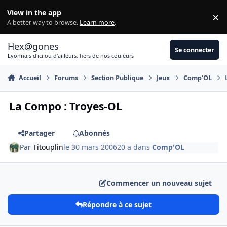
Aller au contenu
View in the app
×
Di
A better way to browse.
Learn more
.
Hex@gones
Se connecter
Lyonnais d'ici ou d'ailleurs, fiers de nos couleurs
Accueil
Forums
Section Publique
Jeux
Comp'OL
La Compo : Troyes-OL
Partager
Abonnés
Par
Titouplin
le 30 mars 2006
20 a
dans
Comp'OL
Commencer un nouveau sujet
Répondre à ce sujet