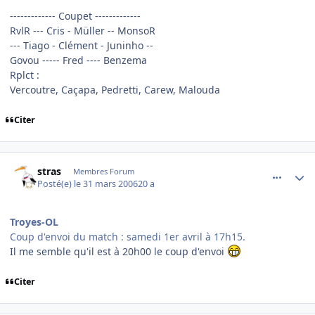
------------- Coupet -------------
RvlR --- Cris - Müller -- MonsoR
--- Tiago - Clément - Juninho --
Govou ----- Fred ---- Benzema
Rplct :
Vercoutre, Caçapa, Pedretti, Carew, Malouda
Citer
comment_128621
Author stats
stras
Membres Forum
Posté(e)
le 31 mars 2006
20 a
Troyes-OL
Coup d'envoi du match : samedi 1er avril à 17h15.
Il me semble qu'il est à 20h00 le coup d'envoi
Citer