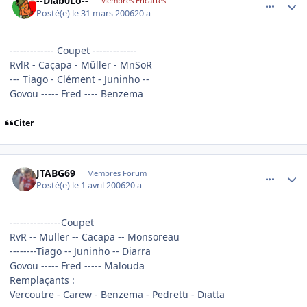
--Diab0Lo--
Membres Encartés
Posté(e)
le 31 mars 2006
20 a
------------- Coupet -------------
RvlR - Caçapa - Müller - MnSoR
--- Tiago - Clément - Juninho --
Govou ----- Fred ---- Benzema
Citer
comment_128766
Author stats
JTABG69
Membres Forum
Posté(e)
le 1 avril 2006
20 a
---------------Coupet
RvR -- Muller -- Cacapa -- Monsoreau
--------Tiago -- Juninho -- Diarra
Govou ----- Fred ----- Malouda
Remplaçants :
Vercoutre - Carew - Benzema - Pedretti - Diatta