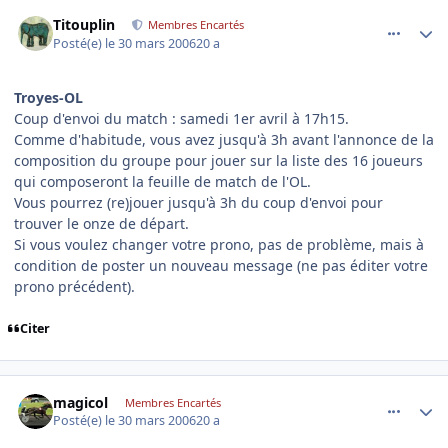
comment_128504
Author stats
Titouplin
Membres Encartés
Posté(e)
le 30 mars 2006
20 a
Troyes-OL
Coup d'envoi du match : samedi 1er avril à 17h15.
Comme d'habitude, vous avez jusqu'à 3h avant l'annonce de la
composition du groupe pour jouer sur la liste des 16 joueurs
qui composeront la feuille de match de l'OL.
Vous pourrez (re)jouer jusqu'à 3h du coup d'envoi pour
trouver le onze de départ.
Si vous voulez changer votre prono, pas de problème, mais à
condition de poster un nouveau message (ne pas éditer votre
prono précédent).
Citer
comment_128531
Author stats
magicol
Membres Encartés
Posté(e)
le 30 mars 2006
20 a