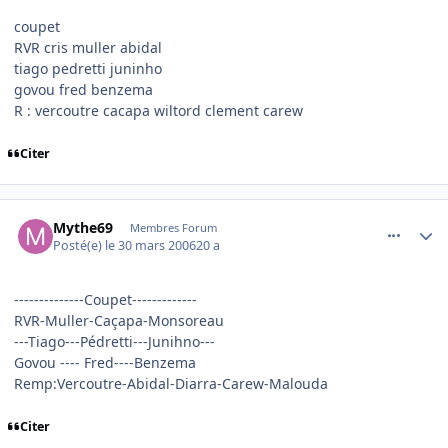
coupet
RVR cris muller abidal
tiago pedretti juninho
govou fred benzema
R : vercoutre cacapa wiltord clement carew
Citer
comment_128532
Author stats
Mythe69
Membres Forum
Posté(e)
le 30 mars 2006
20 a
--------------Coupet-------------
RVR-Muller-Caçapa-Monsoreau
---Tiago---Pédretti---Junihno---
Govou ---- Fred----Benzema
Remp:Vercoutre-Abidal-Diarra-Carew-Malouda
Citer