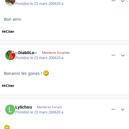
Posté(e)
le 23 mars 2006
20 a
Bon anni
Citer
comment_127199
Author stats
--Diab0Lo--
Membres Encartés
Posté(e)
le 23 mars 2006
20 a
Bonanni les gones !
Citer
comment_127247
Author stats
Lylichou
Membres Forum
Posté(e)
le 23 mars 2006
20 a