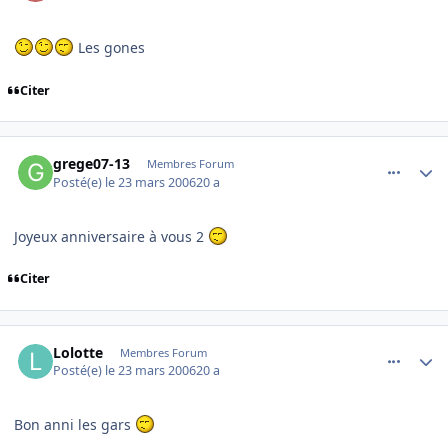
Les gones
Citer
comment_127075
Author stats
grege07-13
Membres Forum
Posté(e)
le 23 mars 2006
20 a
Joyeux anniversaire à vous 2
Citer
comment_127088
Author stats
Lolotte
Membres Forum
Posté(e)
le 23 mars 2006
20 a
Bon anni les gars