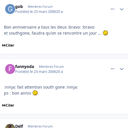
comment_127180
Author stats
gob
Membres Forum
Posté(e)
le 23 mars 2006
20 a
Bon anniversaire a tous les deux :bravo: :bravo:
et southgone, faudra qu'on se rencontre un jour ...
Citer
comment_127184
Author stats
funnyoda
Membres Forum
Posté(e)
le 23 mars 2006
20 a
:ninja: fait attention south gone :ninja:
ps : bon anniv
Citer
comment_127187
Author stats
Delf
Membres Forum