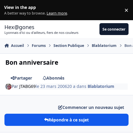
Aller au contenu
View in the app
×
Di
A better way to browse.
Learn more
.
Hex@gones
Se connecter
Lyonnais d'ici ou d'ailleurs, fiers de nos couleurs
Accueil
Forums
Section Publique
Blablatorium
Bon 
Bon anniversaire
Partager
Abonnés
Par
JTABG69
le 23 mars 2006
20 a
dans
Blablatorium
Commencer un nouveau sujet
Répondre à ce sujet