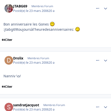
comment_127041
Author stats
JTABG69
Membres Forum
Posté(e)
le 23 mars 2006
20 a
Bon anniversaire les Gones
:jtabg69toujoursàl'heuredesanniversaires:
Citer
comment_127046
Author stats
Drolix
Membres Forum
Posté(e)
le 23 mars 2006
20 a
Nanniv \o/
Citer
comment_127050
Author stats
sandratjacquot
Membres Forum
Posté(e)
le 23 mars 2006
20 a