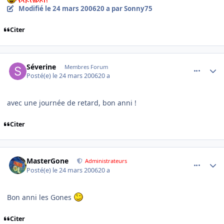
Modifié
le 24 mars 2006
20 a
par Sonny75
Citer
comment_127272
Author stats
Séverine
Membres Forum
Posté(e)
le 24 mars 2006
20 a
avec une journée de retard, bon anni !
Citer
comment_127329
Author stats
MasterGone
Administrateurs
Posté(e)
le 24 mars 2006
20 a
Bon anni les Gones
Citer