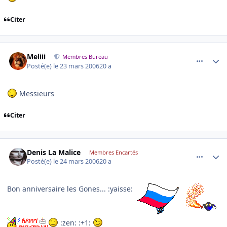
Citer
comment_127248
Author stats
Meliii
Membres Bureau
Posté(e)
le 23 mars 2006
20 a
Messieurs
Citer
comment_127270
Author stats
Denis La Malice
Membres Encartés
Posté(e)
le 24 mars 2006
20 a
Bon anniversaire les Gones... :yaisse:
:zen: :+1: