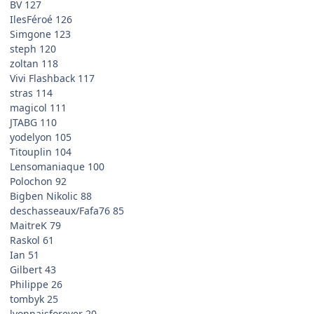
BV 127
IlesFéroé 126
Simgone 123
steph 120
zoltan 118
Vivi Flashback 117
stras 114
magicol 111
JTABG 110
yodelyon 105
Titouplin 104
Lensomaniaque 100
Polochon 92
Bigben Nikolic 88
deschasseaux/Fafa76 85
MaitreK 79
Raskol 61
Ian 51
Gilbert 43
Philippe 26
tombyk 25
lyonnaisforever 20