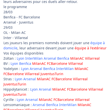
leurs adversaires pour ces duels aller-retour.
le programme
28/03
Benfica - FC Barcelone
Arsenal - Juventus
29/03
OL - Milan AC
Inter - Villareal
Les joueurs les premiers nommés doivent jouer une
équipe à
domicile
, leur adversaire devant jouer une
équipe à l'extérieur
Vos équipes disponibles
Zoltan :
Lyon InterMilan Arsenal Benfica
MilanAC Villarreal
BV :
Lyon Benfica
MilanAC FCBarcelone Villarreal
Yodelyon :
Lyon Arsenal Benfica InterMilan
MilanAC
FCBarcelone Villarreal JuventusTurin
Stras :
Lyon Arsenal
MilanAC FCBarcelone Villarreal
JuventusTurin
Hippolytanicet :
Lyon Arsenal
MilanAC FCBarcelone Villarreal
JuventusTurin
Cyrille :
Lyon Arsenal
MilanAC FCBarcelone Villarreal
Lensomaniaque :
Arsenal Benfica InterMilan
MilanAC
FCBarcelone Villarreal JuventusTurin