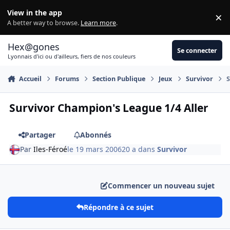
Aller au contenu
View in the app
×
Di
A better way to browse.
Learn more
.
Hex@gones
Se connecter
Lyonnais d'ici ou d'ailleurs, fiers de nos couleurs
Accueil
Forums
Section Publique
Jeux
Survivor
S
Survivor Champion's League 1/4 Aller
Partager
Abonnés
Par
Iles-Féroé
le 19 mars 2006
20 a
dans
Survivor
Commencer un nouveau sujet
Répondre à ce sujet