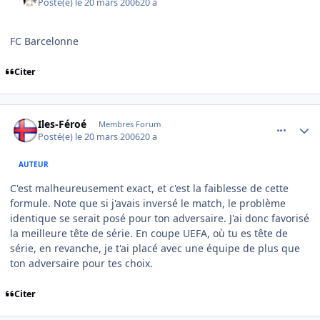
Posté(e)
le 20 mars 2006
20 a
FC Barcelonne
Citer
comment_126721
Author stats
Iles-Féroé
Membres Forum
Posté(e)
le 20 mars 2006
20 a
AUTEUR
C'est malheureusement exact, et c'est la faiblesse de cette
formule. Note que si j'avais inversé le match, le problème
identique se serait posé pour ton adversaire. J'ai donc favorisé
la meilleure tête de série. En coupe UEFA, où tu es tête de
série, en revanche, je t'ai placé avec une équipe de plus que
ton adversaire pour tes choix.
Citer