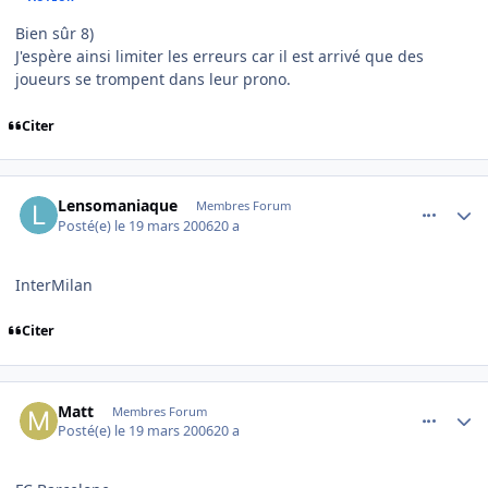
Bien sûr 8)
J'espère ainsi limiter les erreurs car il est arrivé que des
joueurs se trompent dans leur prono.
Citer
comment_126596
Author stats
Lensomaniaque
Membres Forum
Posté(e)
le 19 mars 2006
20 a
InterMilan
Citer
comment_126600
Author stats
Matt
Membres Forum
Posté(e)
le 19 mars 2006
20 a