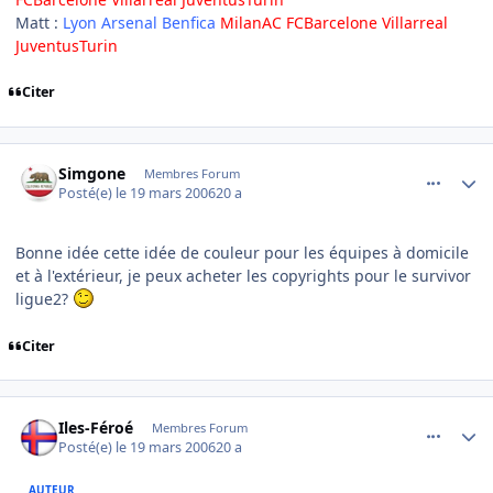
Matt :
Lyon Arsenal Benfica
MilanAC FCBarcelone Villarreal
JuventusTurin
Citer
comment_126584
Author stats
Simgone
Membres Forum
Posté(e)
le 19 mars 2006
20 a
Bonne idée cette idée de couleur pour les équipes à domicile
et à l'extérieur, je peux acheter les copyrights pour le survivor
ligue2?
Citer
comment_126589
Author stats
Iles-Féroé
Membres Forum
Posté(e)
le 19 mars 2006
20 a
AUTEUR