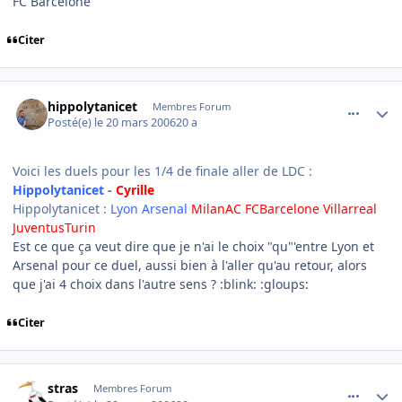
FC Barcelone
Citer
comment_126706
Author stats
hippolytanicet
Membres Forum
Posté(e)
le 20 mars 2006
20 a
Voici les duels pour les 1/4 de finale aller de LDC :
Hippolytanicet
-
Cyrille
Hippolytanicet :
Lyon Arsenal
MilanAC FCBarcelone Villarreal
JuventusTurin
Est ce que ça veut dire que je n'ai le choix "qu"'entre Lyon et
Arsenal pour ce duel, aussi bien à l'aller qu'au retour, alors
que j'ai 4 choix dans l'autre sens ? :blink: :gloups:
Citer
comment_126720
Author stats
stras
Membres Forum