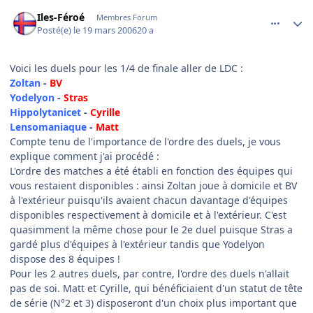
comment_126581
Author stats
Iles-Féroé
Membres Forum
Posté(e)
le 19 mars 2006
20 a
Voici les duels pour les 1/4 de finale aller de LDC :
Zoltan
-
BV
Yodelyon
-
Stras
Hippolytanicet
-
Cyrille
Lensomaniaque
-
Matt
Compte tenu de l'importance de l'ordre des duels, je vous
explique comment j'ai procédé :
L'ordre des matches a été établi en fonction des équipes qui
vous restaient disponibles : ainsi Zoltan joue à domicile et BV
à l'extérieur puisqu'ils avaient chacun davantage d'équipes
disponibles respectivement à domicile et à l'extérieur. C'est
quasimment la même chose pour le 2e duel puisque Stras a
gardé plus d'équipes à l'extérieur tandis que Yodelyon
dispose des 8 équipes !
Pour les 2 autres duels, par contre, l'ordre des duels n'allait
pas de soi. Matt et Cyrille, qui bénéficiaient d'un statut de tête
de série (N°2 et 3) disposeront d'un choix plus important que