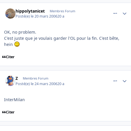
comment_126741
Author stats
hippolytanicet
Membres Forum
Posté(e)
le 20 mars 2006
20 a
OK, no problem.
C'est juste que je voulais garder l'OL pour la fin. C'est bête,
hein
Citer
comment_127370
Author stats
Z
Membres Forum
Posté(e)
le 24 mars 2006
20 a
InterMilan
Citer
comment_127404
Author stats