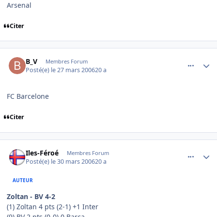
Arsenal
Citer
comment_127806
Author stats
B_V
Membres Forum
Posté(e)
le 27 mars 2006
20 a
FC Barcelone
Citer
comment_128505
Author stats
Iles-Féroé
Membres Forum
Posté(e)
le 30 mars 2006
20 a
AUTEUR
Zoltan - BV 4-2
(1) Zoltan 4 pts (2-1) +1 Inter
(9) BV 2 pts (0-0) 0 Barça