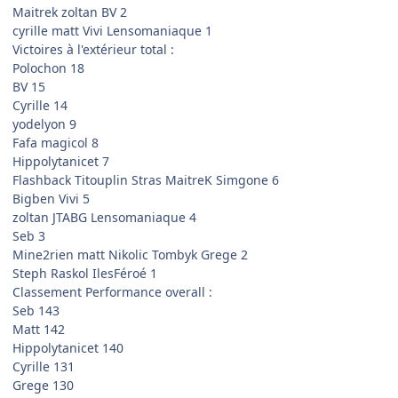
Maitrek zoltan BV 2
cyrille matt Vivi Lensomaniaque 1
Victoires à l'extérieur total :
Polochon 18
BV 15
Cyrille 14
yodelyon 9
Fafa magicol 8
Hippolytanicet 7
Flashback Titouplin Stras MaitreK Simgone 6
Bigben Vivi 5
zoltan JTABG Lensomaniaque 4
Seb 3
Mine2rien matt Nikolic Tombyk Grege 2
Steph Raskol IlesFéroé 1
Classement Performance overall :
Seb 143
Matt 142
Hippolytanicet 140
Cyrille 131
Grege 130