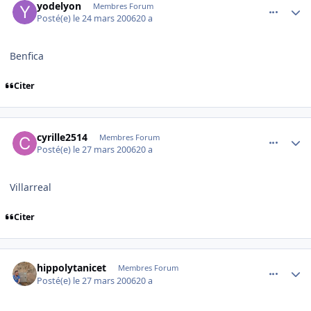
yodelyon
Membres Forum
Posté(e)
le 24 mars 2006
20 a
Benfica
Citer
comment_127659
Author stats
cyrille2514
Membres Forum
Posté(e)
le 27 mars 2006
20 a
Villarreal
Citer
comment_127803
Author stats
hippolytanicet
Membres Forum
Posté(e)
le 27 mars 2006
20 a