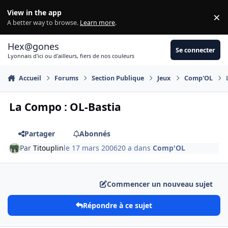
Aller au contenu
View in the app
×
Di
A better way to browse.
Learn more
.
Hex@gones
Se connecter
Lyonnais d'ici ou d'ailleurs, fiers de nos couleurs
Accueil
Forums
Section Publique
Jeux
Comp'OL
La Compo : OL-Bastia
Partager
Abonnés
Par
Titouplin
le 17 mars 2006
20 a
dans
Comp'OL
Commencer un nouveau sujet
Répondre à ce sujet