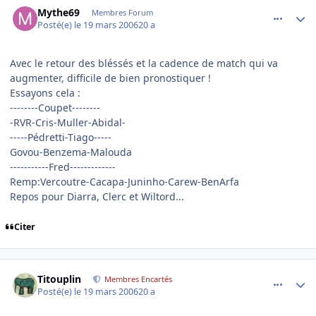
comment_126587
Author stats
Mythe69
Membres Forum
Posté(e)
le 19 mars 2006
20 a
Avec le retour des bléssés et la cadence de match qui va
augmenter, difficile de bien pronostiquer !
Essayons cela :
--------Coupet--------
-RVR-Cris-Muller-Abidal-
-----Pédretti-Tiago-----
Govou-Benzema-Malouda
-----------Fred-------------
Remp:Vercoutre-Cacapa-Juninho-Carew-BenArfa
Repos pour Diarra, Clerc et Wiltord...
Citer
comment_126606
Author stats
Titouplin
Membres Encartés
Posté(e)
le 19 mars 2006
20 a