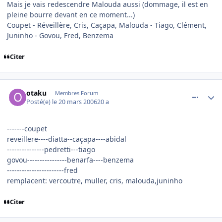
Mais je vais redescendre Malouda aussi (dommage, il est en
pleine bourre devant en ce moment...)
Coupet - Réveillère, Cris, Caçapa, Malouda - Tiago, Clément,
Juninho - Govou, Fred, Benzema
Citer
comment_126789
Author stats
otaku
Membres Forum
Posté(e)
le 20 mars 2006
20 a
-------coupet
reveillere----diatta--caçapa----abidal
---------------pedretti---tiago
govou----------------benarfa----benzema
-----------------------fred
remplacent: vercoutre, muller, cris, malouda,juninho
Citer