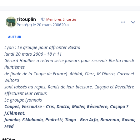
comment_126742
Author stats
Titouplin
Membres Encartés
Posté(e)
le 20 mars 2006
20 a
AUTEUR
Lyon : Le groupe pour affronter Bastia
lundi 20 mars 2006 - 18 h 11
Gérard Houllier a retenu seize joueurs pour recevoir Bastia mardi
(huitièmes
de finale de la Coupe de France). Abidal, Clerc, M.Diarra, Carew et
Wiltord
sont laissés au repos. Remis de leur blessure, Caçapa et Réveillère
effectuent leur retour.
Le groupe lyonnais
Coupet, Vercoutre - Cris, Diatta, Müller, Réveillère, Caçapa ?
J.Clément,
Juninho, F.Malouda, Pedretti, Tiago - Ben Arfa, Benzema, Govou,
Fred
Citer