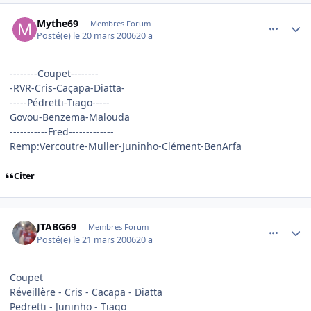
comment_126792
Author stats
Mythe69
Membres Forum
Posté(e)
le 20 mars 2006
20 a
--------Coupet--------
-RVR-Cris-Caçapa-Diatta-
-----Pédretti-Tiago-----
Govou-Benzema-Malouda
-----------Fred-------------
Remp:Vercoutre-Muller-Juninho-Clément-BenArfa
Citer
comment_126802
Author stats
JTABG69
Membres Forum
Posté(e)
le 21 mars 2006
20 a
Coupet
Réveillère - Cris - Cacapa - Diatta
Pedretti - Juninho - Tiago