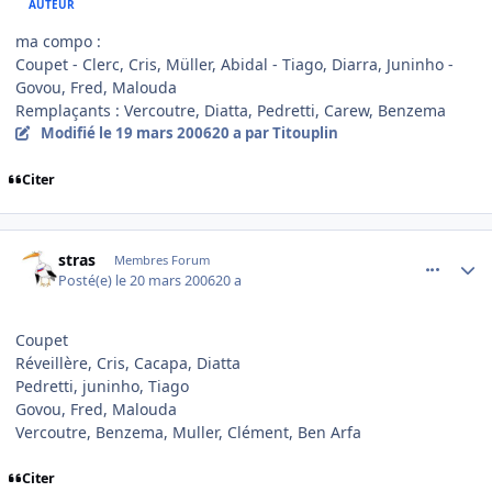
AUTEUR
ma compo :
Coupet - Clerc, Cris, Müller, Abidal - Tiago, Diarra, Juninho -
Govou, Fred, Malouda
Remplaçants : Vercoutre, Diatta, Pedretti, Carew, Benzema
Modifié
le 19 mars 2006
20 a
par Titouplin
Citer
comment_126726
Author stats
stras
Membres Forum
Posté(e)
le 20 mars 2006
20 a
Coupet
Réveillère, Cris, Cacapa, Diatta
Pedretti, juninho, Tiago
Govou, Fred, Malouda
Vercoutre, Benzema, Muller, Clément, Ben Arfa
Citer