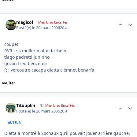
comment_126754
Author stats
magicol
Membres Encartés
Posté(e)
le 20 mars 2006
20 a
coupet
RVR cris muller malouda :hein:
tiago pedretti juninho
govou fred benzéma
R : vercoutre cacapa diatta clémnet benarfa
Citer
comment_126768
Author stats
Titouplin
Membres Encartés
Posté(e)
le 20 mars 2006
20 a
AUTEUR
Diatta a montré à Sochaux qu'il pouvait jouer arrière gauche.