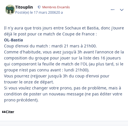
comment_126448
Author stats
Titouplin
Membres Encartés
Posté(e)
le 17 mars 2006
20 a
Il n'y aura que trois jours entre Sochaux et Bastia, donc j'ouvre
déjà le post pour ce match de Coupe de France :
OL-Bastia
Coup d'envoi du match : mardi 21 mars à 21h00.
Comme d'habitude, vous avez jusqu'à 3h avant l'annonce de la
composition du groupe pour jouer sur la liste des 16 joueurs
qui composeront la feuille de match de l'OL (au plus tard, si le
groupe n'est pas connu avant : lundi 21h00).
Vous pourrez (re)jouer jusqu'à 3h du coup d'envoi pour
trouver le onze de départ.
Si vous voulez changer votre prono, pas de problème, mais à
condition de poster un nouveau message (ne pas éditer votre
prono précédent).
Citer