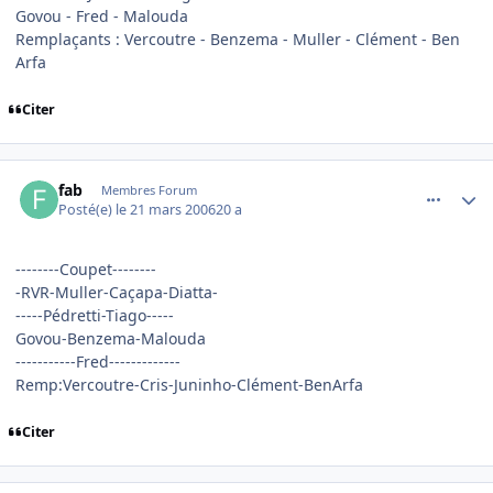
Govou - Fred - Malouda
Remplaçants : Vercoutre - Benzema - Muller - Clément - Ben
Arfa
Citer
comment_126814
Author stats
fab
Membres Forum
Posté(e)
le 21 mars 2006
20 a
--------Coupet--------
-RVR-Muller-Caçapa-Diatta-
-----Pédretti-Tiago-----
Govou-Benzema-Malouda
-----------Fred-------------
Remp:Vercoutre-Cris-Juninho-Clément-BenArfa
Citer