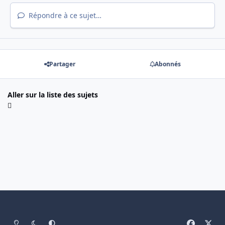
Répondre à ce sujet…
Partager
Abonnés
Aller sur la liste des sujets
Light Mode
Mode sombre
System Preference
f
x