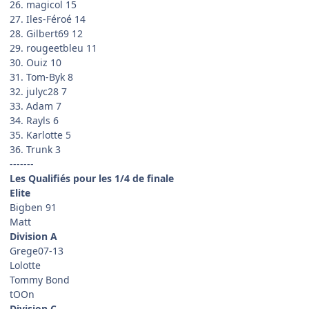
26. magicol 15
27. Iles-Féroé 14
28. Gilbert69 12
29. rougeetbleu 11
30. Ouiz 10
31. Tom-Byk 8
32. julyc28 7
33. Adam 7
34. Rayls 6
35. Karlotte 5
36. Trunk 3
-------
Les Qualifiés pour les 1/4 de finale
Elite
Bigben 91
Matt
Division A
Grege07-13
Lolotte
Tommy Bond
tOOn
Division C