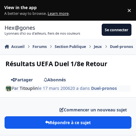
Aller au contenu
View in the app
×
Di
A better way to browse.
Learn more
.
Hex@gones
Se connecter
Lyonnais d'ici ou d'ailleurs, fiers de nos couleurs
Accueil
Forums
Section Publique
Jeux
Duel-pronos
Résultats UEFA Duel 1/8e Retour
Partager
Abonnés
Par
Titouplin
le 17 mars 2006
20 a
dans
Duel-pronos
Commencer un nouveau sujet
Répondre à ce sujet