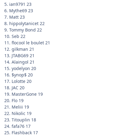
5. ian9791 23
6. Mythe69 23
7. Matt 23
8. hippolytanicet 22
9. Tommy Bond 22
10. Seb 22
11. flocool le boulet 21
12. gilkman 21
13. JTABG69 21
14. Alaingol 21
15. yodelyon 20
16. $ynop$ 20
17. Lolotte 20
18. JAC 20
19. MasterGone 19
20. Flo 19
21. Meliii 19
22. Nikolic 19
23. Titouplin 18
24. fafa76 17
25. Flashback 17