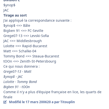
$ynop$
JAC
Tirage au sort
J'ai appliqué la correspondance suivante :
$ynop$ <=> Bâle
Bigben 91 <=> FC-Seville
Grege07-13 <=> Levski-Sofia
JAC <=> Middlesbrough
Lolotte <=> Rapid-Bucarest
Matt <=> Schalke-04
Tommy Bond <=> Steaua-Bucarest
tOOn <=> Zenith-St-Petersbourg
Ce qui nous donnera :
Grege07-13 - Matt
$ynop$ - JAC
Lolotte - Tommy Bond
Bigben 91 - tOOn
Comme il n'y a plus d'équipe française en lice, les quarts de
finale
Modifié
le 17 mars 2006
20 a
par Titouplin