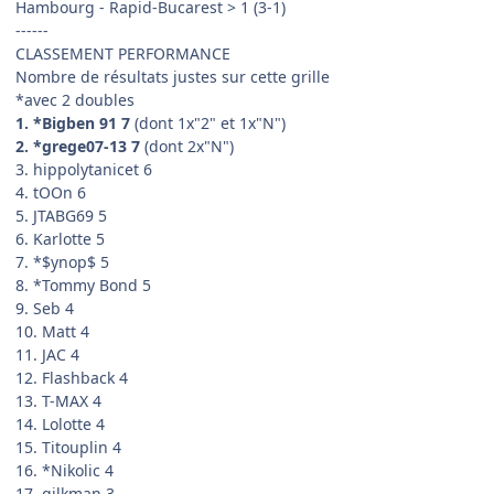
Hambourg - Rapid-Bucarest > 1 (3-1)
------
CLASSEMENT PERFORMANCE
Nombre de résultats justes sur cette grille
*avec 2 doubles
1. *Bigben 91 7
(dont 1x"2" et 1x"N")
2. *grege07-13 7
(dont 2x"N")
3. hippolytanicet 6
4. tOOn 6
5. JTABG69 5
6. Karlotte 5
7. *$ynop$ 5
8. *Tommy Bond 5
9. Seb 4
10. Matt 4
11. JAC 4
12. Flashback 4
13. T-MAX 4
14. Lolotte 4
15. Titouplin 4
16. *Nikolic 4
17. gilkman 3