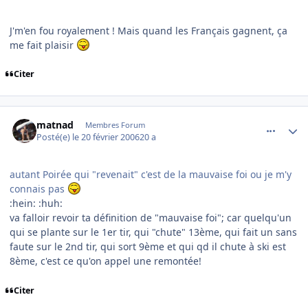
J'm'en fou royalement ! Mais quand les Français gagnent, ça
me fait plaisir
Citer
comment_122023
Author stats
matnad
Membres Forum
Posté(e)
le 20 février 2006
20 a
autant Poirée qui "revenait" c'est de la mauvaise foi ou je m'y
connais pas
:hein: :huh:
va falloir revoir ta définition de "mauvaise foi"; car quelqu'un
qui se plante sur le 1er tir, qui "chute" 13ème, qui fait un sans
faute sur le 2nd tir, qui sort 9ème et qui qd il chute à ski est
8ème, c'est ce qu'on appel une remontée!
Citer