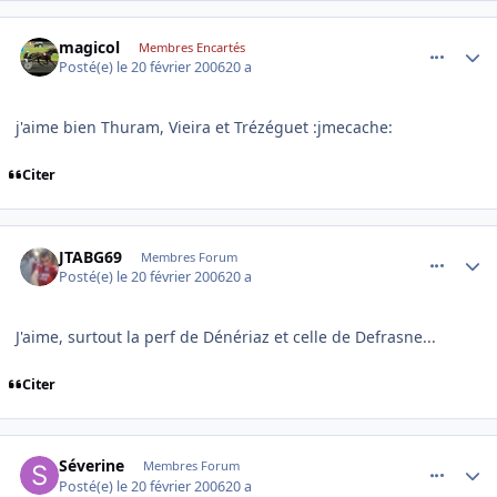
comment_121877
Author stats
magicol
Membres Encartés
Posté(e)
le 20 février 2006
20 a
j'aime bien Thuram, Vieira et Trézéguet :jmecache:
Citer
comment_121884
Author stats
JTABG69
Membres Forum
Posté(e)
le 20 février 2006
20 a
J'aime, surtout la perf de Dénériaz et celle de Defrasne...
Citer
comment_122002
Author stats
Séverine
Membres Forum
Posté(e)
le 20 février 2006
20 a