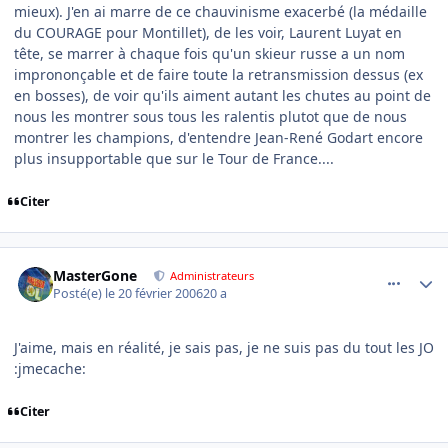
mieux). J'en ai marre de ce chauvinisme exacerbé (la médaille
du COURAGE pour Montillet), de les voir, Laurent Luyat en
tête, se marrer à chaque fois qu'un skieur russe a un nom
imprononçable et de faire toute la retransmission dessus (ex
en bosses), de voir qu'ils aiment autant les chutes au point de
nous les montrer sous tous les ralentis plutot que de nous
montrer les champions, d'entendre Jean-René Godart encore
plus insupportable que sur le Tour de France....
Citer
comment_121850
Author stats
MasterGone
Administrateurs
Posté(e)
le 20 février 2006
20 a
J'aime, mais en réalité, je sais pas, je ne suis pas du tout les JO
:jmecache:
Citer