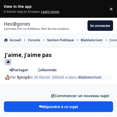
Aller au contenu
View in the app
×
Di
A better way to browse.
Learn more
.
Hex@gones
Se connecter
Lyonnais d'ici ou d'ailleurs, fiers de nos couleurs
Accueil
Forums
Section Publique
Blablatorium
J'ai
J'aime, j'aime pas
Partager
Abonnés
Par
$ynop$
le 20 février 2006
20 a
dans
Blablatorium
Commencer un nouveau sujet
Répondre à ce sujet