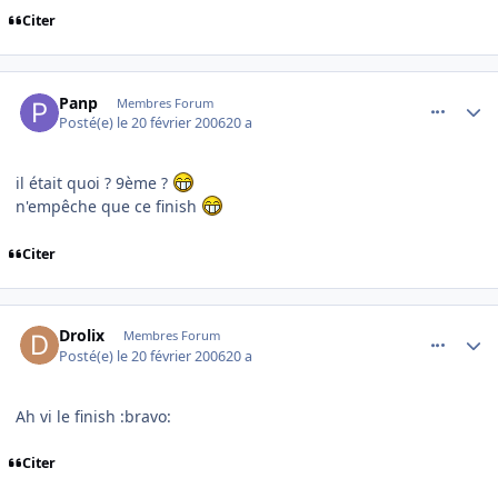
Citer
comment_121862
Author stats
Panp
Membres Forum
Posté(e)
le 20 février 2006
20 a
il était quoi ? 9ème ?
n'empêche que ce finish
Citer
comment_121866
Author stats
Drolix
Membres Forum
Posté(e)
le 20 février 2006
20 a
Ah vi le finish :bravo:
Citer