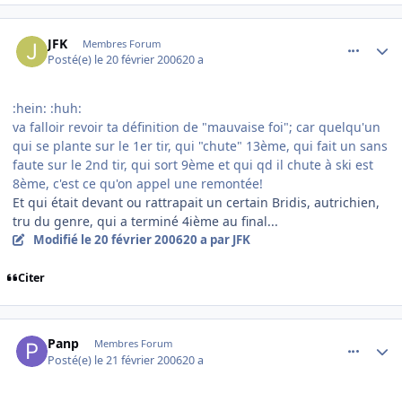
comment_122034
Author stats
JFK
Membres Forum
Posté(e)
le 20 février 2006
20 a
:hein: :huh:
va falloir revoir ta définition de "mauvaise foi"; car quelqu'un
qui se plante sur le 1er tir, qui "chute" 13ème, qui fait un sans
faute sur le 2nd tir, qui sort 9ème et qui qd il chute à ski est
8ème, c'est ce qu'on appel une remontée!
Et qui était devant ou rattrapait un certain Bridis, autrichien,
tru du genre, qui a terminé 4ième au final...
Modifié
le 20 février 2006
20 a
par JFK
Citer
comment_122064
Author stats
Panp
Membres Forum
Posté(e)
le 21 février 2006
20 a