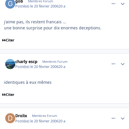
gob
Membres Forum
Posté(e)
le 20 février 2006
20 a
j'aime pas, ils restent francais ...
une bonne surprise pour dix enormes deceptions.
Citer
comment_121845
Author stats
charly escp
Membres Forum
Posté(e)
le 20 février 2006
20 a
identiques à eux mêmes
Citer
comment_121846
Author stats
Drolix
Membres Forum
Posté(e)
le 20 février 2006
20 a