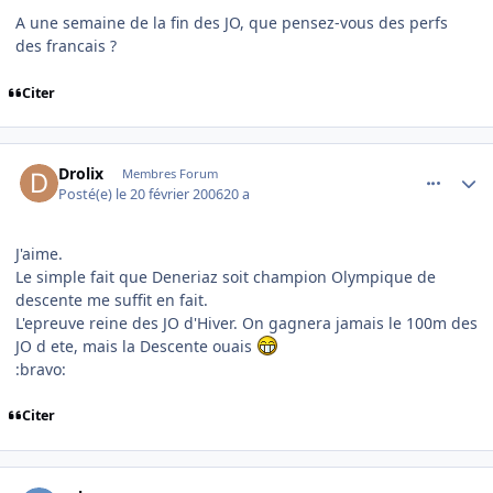
A une semaine de la fin des JO, que pensez-vous des perfs
des francais ?
Citer
comment_121837
Author stats
Drolix
Membres Forum
Posté(e)
le 20 février 2006
20 a
J'aime.
Le simple fait que Deneriaz soit champion Olympique de
descente me suffit en fait.
L'epreuve reine des JO d'Hiver. On gagnera jamais le 100m des
JO d ete, mais la Descente ouais
:bravo:
Citer
comment_121841
Author stats