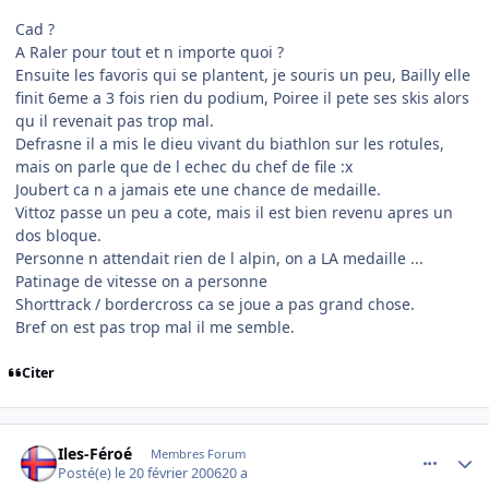
Cad ?
A Raler pour tout et n importe quoi ?
Ensuite les favoris qui se plantent, je souris un peu, Bailly elle
finit 6eme a 3 fois rien du podium, Poiree il pete ses skis alors
qu il revenait pas trop mal.
Defrasne il a mis le dieu vivant du biathlon sur les rotules,
mais on parle que de l echec du chef de file :x
Joubert ca n a jamais ete une chance de medaille.
Vittoz passe un peu a cote, mais il est bien revenu apres un
dos bloque.
Personne n attendait rien de l alpin, on a LA medaille ...
Patinage de vitesse on a personne
Shorttrack / bordercross ca se joue a pas grand chose.
Bref on est pas trop mal il me semble.
Citer
comment_121849
Author stats
Iles-Féroé
Membres Forum
Posté(e)
le 20 février 2006
20 a