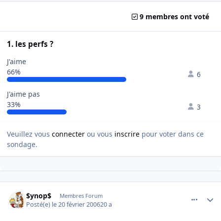
9 membres ont voté
1. les perfs ?
J'aime
66%
6
J'aime pas
33%
3
Veuillez vous
connecter
ou vous
inscrire
pour voter dans ce
sondage.
comment_121834
Author stats
$ynop$
Membres Forum
Posté(e)
le 20 février 2006
20 a