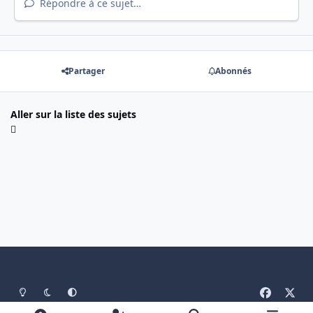
Répondre à ce sujet…
Partager
Abonnés
Aller sur la liste des sujets
Light Mode
Mode sombre
System Preference
f
x
a