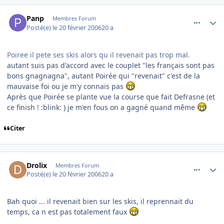
comment_121855
Author stats
Panp
Membres Forum
Posté(e)
le 20 février 2006
20 a
Poiree il pete ses skis alors qu il revenait pas trop mal.
autant suis pas d'accord avec le couplet "les français sont pas
bons gnagnagna", autant Poirée qui "revenait" c'est de la
mauvaise foi ou je m'y connais pas
Après que Poirée se plante vue la course que fait Defrasne (et
ce finish ! :blink: ) je m'en fous on a gagné quand même
Citer
comment_121859
Author stats
Drolix
Membres Forum
Posté(e)
le 20 février 2006
20 a
Bah quoi ... il revenait bien sur les skis, il reprennait du
temps, ca n est pas totalement faux