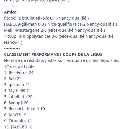
---------
Amical
flocool le boulet-Nikolic 0-1 (Nancy-qualifié )
JTABG69-gilkman 0-3 ( Nice-qualifié Nice-2 Nancy-qualifié )
Meliii-Mastergone 2-0 (Nice-qualifié Nancy-qualifié )
Titouplin-hippolytanicet 3-0 (Nice-qualifié Nancy-qualifié
Nancy-1 )
-----------
CLASSEMENT PERFORMANCE COUPE DE LA LIGUE
Nombre de résultats justes sur les quatre grilles depuis les
1/16es de finale
1. Iles-Féroé 24
2. Seb 22
3. gilkman 21
4. Mythe69 21
5. labellette 20
6. $ynop$ 20
7. flocool le boulet 19
8. fafa76 19
9. Titouplin 18
10. JTABG69 18