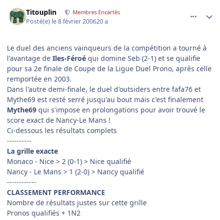
comment_120413
Author stats
Titouplin
Membres Encartés
Posté(e)
le 8 février 2006
20 a
Le duel des anciens vainqueurs de la compétition a tourné à
l'avantage de
Iles-Féroé
qui domine Seb (2-1) et se qualifie
pour sa 2e finale de Coupe de la Ligue Duel Prono, après celle
remportée en 2003.
Dans l'autre demi-finale, le duel d'outsiders entre fafa76 et
Mythe69 est resté serré jusqu'au bout mais c'est finalement
Mythe69
qui s'impose en prolongations pour avoir trouvé le
score exact de Nancy-Le Mans !
Ci-dessous les résultats complets
----------
La grille exacte
Monaco - Nice > 2 (0-1) > Nice qualifié
Nancy - Le Mans > 1 (2-0) > Nancy qualifié
------------
CLASSEMENT PERFORMANCE
Nombre de résultats justes sur cette grille
Pronos qualifiés + 1N2