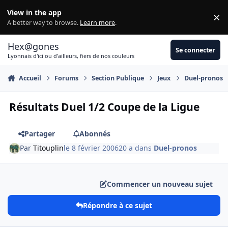
Aller au contenu
View in the app
×
Di
A better way to browse.
Learn more
.
Hex@gones
Se connecter
Lyonnais d'ici ou d'ailleurs, fiers de nos couleurs
Accueil
Forums
Section Publique
Jeux
Duel-pronos
Résultats Duel 1/2 Coupe de la Ligue
Partager
Abonnés
Par
Titouplin
le 8 février 2006
20 a
dans
Duel-pronos
Commencer un nouveau sujet
Répondre à ce sujet