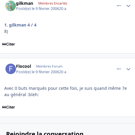
gilkman
Membres Encartés
Posté(e)
le 9 février 2006
20 a
1. gilkman 4 / 4
8)
Citer
comment_120530
Author stats
Flocool
Membres Forum
Posté(e)
le 9 février 2006
20 a
Avec 0 buts marqués pour cette fois, je suis quand même 7e
au général :bleh:
Citer
Rejoindre la conversation