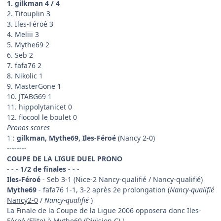
1. gilkman 4 / 4
2. Titouplin 3
3. Iles-Féroé 3
4. Meliii 3
5. Mythe69 2
6. Seb 2
7. fafa76 2
8. Nikolic 1
9. MasterGone 1
10. JTABG69 1
11. hippolytanicet 0
12. flocool le boulet 0
Pronos scores
1 :
gilkman, Mythe69, Iles-Féroé
(Nancy 2-0)
--------
COUPE DE LA LIGUE DUEL PRONO
- - - 1/2 de finales - - -
Iles-Féroé
- Seb 3-1 (Nice-2 Nancy-qualifié / Nancy-qualifié)
Mythe69
- fafa76 1-1, 3-2 après 2e prolongation (
Nancy-qualifié
Nancy2-0
/
Nancy-qualifié
)
La Finale de la Coupe de la Ligue 2006 opposera donc Iles-
Féroé (Elite) à Mythe69 (Division C) !