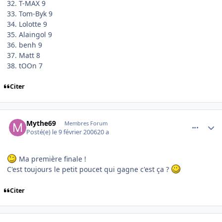
32. T-MAX 9
33. Tom-Byk 9
34. Lolotte 9
35. Alaingol 9
36. benh 9
37. Matt 8
38. tOOn 7
Citer
comment_120451
Author stats
Mythe69
Membres Forum
Posté(e)
le 9 février 2006
20 a
Ma première finale !
C'est toujours le petit poucet qui gagne c'est ça ?
Citer
comment_120523
Author stats