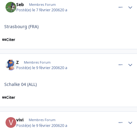
Seb
Membres Forum
Posté(e)
le 7 février 2006
20 a
Strasbourg (FRA)
Citer
comment_120427
Author stats
Z
Membres Forum
Posté(e)
le 9 février 2006
20 a
Schalke 04 (ALL)
Citer
comment_120527
Author stats
vivi
Membres Forum
Posté(e)
le 9 février 2006
20 a