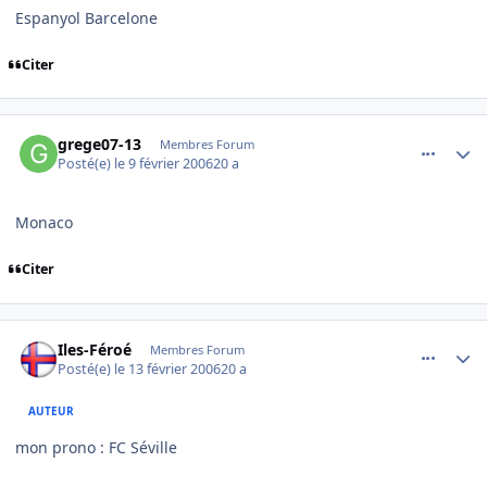
Espanyol Barcelone
Citer
comment_120547
Author stats
grege07-13
Membres Forum
Posté(e)
le 9 février 2006
20 a
Monaco
Citer
comment_120851
Author stats
Iles-Féroé
Membres Forum
Posté(e)
le 13 février 2006
20 a
AUTEUR
mon prono : FC Séville