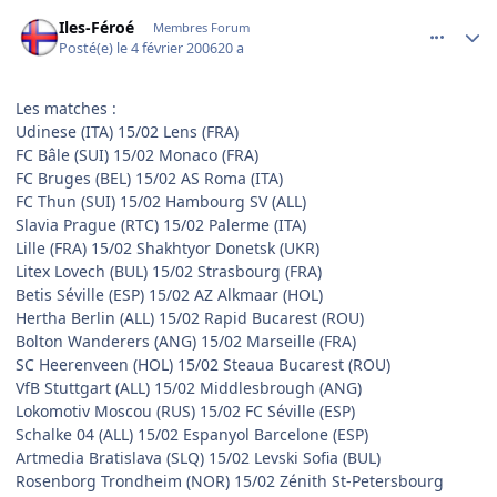
comment_119843
Author stats
Iles-Féroé
Membres Forum
Posté(e)
le 4 février 2006
20 a
Les matches :
Udinese (ITA) 15/02 Lens (FRA)
FC Bâle (SUI) 15/02 Monaco (FRA)
FC Bruges (BEL) 15/02 AS Roma (ITA)
FC Thun (SUI) 15/02 Hambourg SV (ALL)
Slavia Prague (RTC) 15/02 Palerme (ITA)
Lille (FRA) 15/02 Shakhtyor Donetsk (UKR)
Litex Lovech (BUL) 15/02 Strasbourg (FRA)
Betis Séville (ESP) 15/02 AZ Alkmaar (HOL)
Hertha Berlin (ALL) 15/02 Rapid Bucarest (ROU)
Bolton Wanderers (ANG) 15/02 Marseille (FRA)
SC Heerenveen (HOL) 15/02 Steaua Bucarest (ROU)
VfB Stuttgart (ALL) 15/02 Middlesbrough (ANG)
Lokomotiv Moscou (RUS) 15/02 FC Séville (ESP)
Schalke 04 (ALL) 15/02 Espanyol Barcelone (ESP)
Artmedia Bratislava (SLQ) 15/02 Levski Sofia (BUL)
Rosenborg Trondheim (NOR) 15/02 Zénith St-Petersbourg