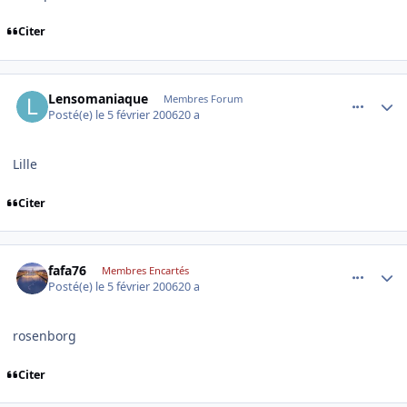
Citer
comment_119847
Author stats
Lensomaniaque
Membres Forum
Posté(e)
le 5 février 2006
20 a
Lille
Citer
comment_119864
Author stats
fafa76
Membres Encartés
Posté(e)
le 5 février 2006
20 a
rosenborg
Citer