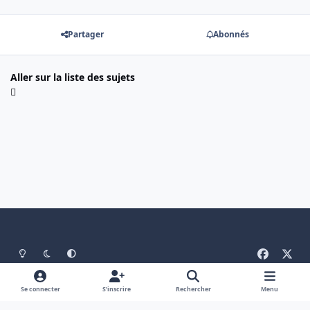
Partager
Abonnés
Aller sur la liste des sujets
Light Mode
Mode sombre
System Preference
f
x
a
Langue
Politique de confidentialité
Nous contacter
c
Se connecter
S’inscrire
Rechercher
Menu
Cookies
e