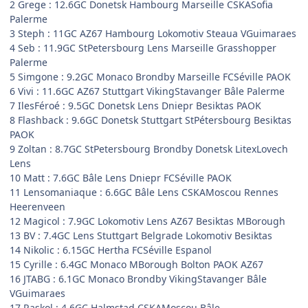
2 Grege : 12.6GC Donetsk Hambourg Marseille CSKASofia
Palerme
3 Steph : 11GC AZ67 Hambourg Lokomotiv Steaua VGuimaraes
4 Seb : 11.9GC StPetersbourg Lens Marseille Grasshopper
Palerme
5 Simgone : 9.2GC Monaco Brondby Marseille FCSéville PAOK
6 Vivi : 11.6GC AZ67 Stuttgart VikingStavanger Bâle Palerme
7 IlesFéroé : 9.5GC Donetsk Lens Dniepr Besiktas PAOK
8 Flashback : 9.6GC Donetsk Stuttgart StPétersbourg Besiktas
PAOK
9 Zoltan : 8.7GC StPetersbourg Brondby Donetsk LitexLovech
Lens
10 Matt : 7.6GC Bâle Lens Dniepr FCSéville PAOK
11 Lensomaniaque : 6.6GC Bâle Lens CSKAMoscou Rennes
Heerenveen
12 Magicol : 7.9GC Lokomotiv Lens AZ67 Besiktas MBorough
13 BV : 7.4GC Lens Stuttgart Belgrade Lokomotiv Besiktas
14 Nikolic : 6.15GC Hertha FCSéville Espanol
15 Cyrille : 6.4GC Monaco MBorough Bolton PAOK AZ67
16 JTABG : 6.1GC Monaco Brondby VikingStavanger Bâle
VGuimaraes
17 Raskol : 4.6GC Halmstad CSKAMoscou Bâle