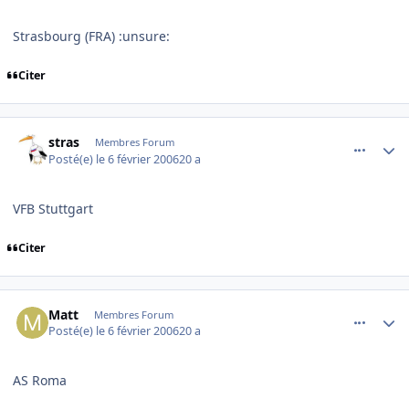
Strasbourg (FRA) :unsure:
Citer
comment_120032
Author stats
stras
Membres Forum
Posté(e)
le 6 février 2006
20 a
VFB Stuttgart
Citer
comment_120033
Author stats
Matt
Membres Forum
Posté(e)
le 6 février 2006
20 a
AS Roma