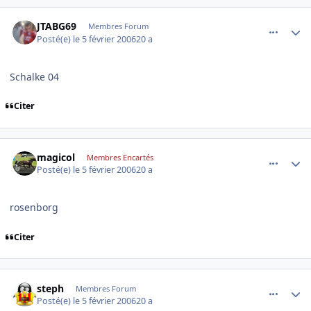
comment_119865
Author stats
JTABG69
Membres Forum
Posté(e)
le 5 février 2006
20 a
Schalke 04
Citer
comment_119873
Author stats
magicol
Membres Encartés
Posté(e)
le 5 février 2006
20 a
rosenborg
Citer
comment_119886
Author stats
steph
Membres Forum
Posté(e)
le 5 février 2006
20 a