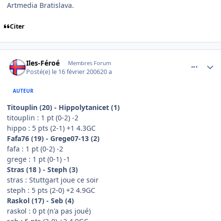
Artmedia Bratislava.
Citer
comment_121450
Author stats
Iles-Féroé
Membres Forum
Posté(e)
le 16 février 2006
20 a
AUTEUR
Titouplin (20) - Hippolytanicet (1)
titouplin : 1 pt (0-2) -2
hippo : 5 pts (2-1) +1 4.3GC
Fafa76 (19) - Grege07-13 (2)
fafa : 1 pt (0-2) -2
grege : 1 pt (0-1) -1
Stras (18 ) - Steph (3)
stras : Stuttgart joue ce soir
steph : 5 pts (2-0) +2 4.9GC
Raskol (17) - Seb (4)
raskol : 0 pt (n'a pas joué)