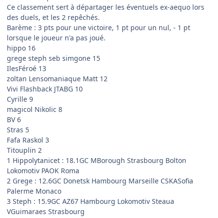
Ce classement sert à départager les éventuels ex-aequo lors
des duels, et les 2 repêchés.
Barème : 3 pts pour une victoire, 1 pt pour un nul, - 1 pt
lorsque le joueur n'a pas joué.
hippo 16
grege steph seb simgone 15
IlesFéroé 13
zoltan Lensomaniaque Matt 12
Vivi Flashback JTABG 10
Cyrille 9
magicol Nikolic 8
BV 6
Stras 5
Fafa Raskol 3
Titouplin 2
1 Hippolytanicet : 18.1GC MBorough Strasbourg Bolton
Lokomotiv PAOK Roma
2 Grege : 12.6GC Donetsk Hambourg Marseille CSKASofia
Palerme Monaco
3 Steph : 15.9GC AZ67 Hambourg Lokomotiv Steaua
VGuimaraes Strasbourg