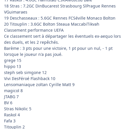
18 Stras : 7.2GC DinBucarest Strasbourg SlPrague Rennes
VGuimaraes
19 Deschasseaux : 5.6GC Rennes FCSéville Monaco Bolton
20 Titouplin : 3.6GC Bolton Steaua MaccabiTikvah
Classement performance UEFA
Ce classement sert à départager les éventuels ex-aequo lors
des duels, et les 2 repêchés.
Barème : 3 pts pour une victoire, 1 pt pour un nul, - 1 pt
lorsque le joueur n'a pas joué.
grege 15
hippo 13
steph seb simgone 12
Vivi IlesFéroé Flashback 10
Lensomaniaque zoltan Cyrille Matt 9
magicol 8
JTABG 7
BV 6
Stras Nikolic 5
Raskol 4
Fafa 3
Titouplin 2