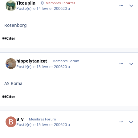
Titouplin
Membres Encartés
Posté(e)
le 14 février 2006
20 a
Rosenborg
Citer
comment_121215
Author stats
hippolytanicet
Membres Forum
Posté(e)
le 15 février 2006
20 a
AS Roma
Citer
comment_121228
Author stats
B_V
Membres Forum
Posté(e)
le 15 février 2006
20 a