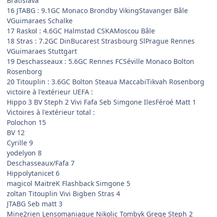
Bratislava
16 JTABG : 9.1GC Monaco Brondby VikingStavanger Bâle
VGuimaraes Schalke
17 Raskol : 4.6GC Halmstad CSKAMoscou Bâle
18 Stras : 7.2GC DinBucarest Strasbourg SlPrague Rennes
VGuimaraes Stuttgart
19 Deschasseaux : 5.6GC Rennes FCSéville Monaco Bolton
Rosenborg
20 Titouplin : 3.6GC Bolton Steaua MaccabiTikvah Rosenborg
victoire à l'extérieur UEFA :
Hippo 3 BV Steph 2 Vivi Fafa Seb Simgone IlesFéroé Matt 1
Victoires à l'extérieur total :
Polochon 15
BV 12
Cyrille 9
yodelyon 8
Deschasseaux/Fafa 7
Hippolytanicet 6
magicol MaitreK Flashback Simgone 5
zoltan Titouplin Vivi Bigben Stras 4
JTABG Seb matt 3
Mine2rien Lensomaniaque Nikolic Tombyk Grege Steph 2