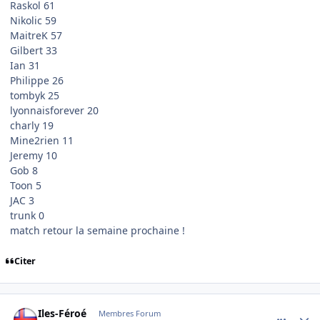
Raskol 61
Nikolic 59
MaitreK 57
Gilbert 33
Ian 31
Philippe 26
tombyk 25
lyonnaisforever 20
charly 19
Mine2rien 11
Jeremy 10
Gob 8
Toon 5
JAC 3
trunk 0
match retour la semaine prochaine !
Citer
comment_121704
Author stats
Iles-Féroé
Membres Forum