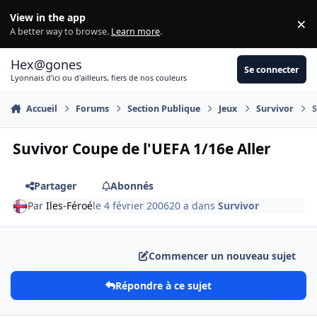
Aller au contenu
View in the app
×
Di
A better way to browse.
Learn more
.
Hex@gones
Se connecter
Lyonnais d'ici ou d'ailleurs, fiers de nos couleurs
Accueil
Forums
Section Publique
Jeux
Survivor
S
Suvivor Coupe de l'UEFA 1/16e Aller
Partager
Abonnés
Par
Iles-Féroé
le 4 février 2006
20 a
dans
Survivor
Commencer un nouveau sujet
Répondre à ce sujet