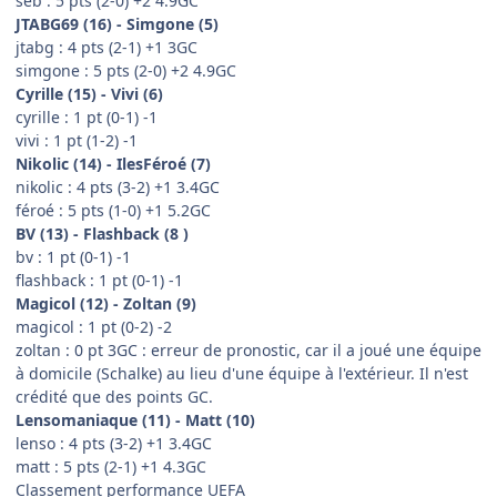
seb : 5 pts (2-0) +2 4.9GC
JTABG69 (16) - Simgone (5)
jtabg : 4 pts (2-1) +1 3GC
simgone : 5 pts (2-0) +2 4.9GC
Cyrille (15) - Vivi (6)
cyrille : 1 pt (0-1) -1
vivi : 1 pt (1-2) -1
Nikolic (14) - IlesFéroé (7)
nikolic : 4 pts (3-2) +1 3.4GC
féroé : 5 pts (1-0) +1 5.2GC
BV (13) - Flashback (8 )
bv : 1 pt (0-1) -1
flashback : 1 pt (0-1) -1
Magicol (12) - Zoltan (9)
magicol : 1 pt (0-2) -2
zoltan : 0 pt 3GC : erreur de pronostic, car il a joué une équipe
à domicile (Schalke) au lieu d'une équipe à l'extérieur. Il n'est
crédité que des points GC.
Lensomaniaque (11) - Matt (10)
lenso : 4 pts (3-2) +1 3.4GC
matt : 5 pts (2-1) +1 4.3GC
Classement performance UEFA