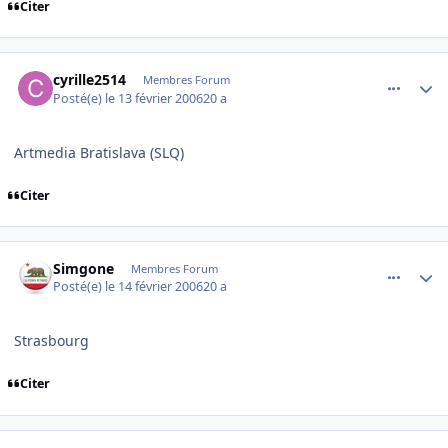
Citer
comment_120871
Author stats
cyrille2514
Membres Forum
Posté(e)
le 13 février 2006
20 a
Artmedia Bratislava (SLQ)
Citer
comment_121057
Author stats
Simgone
Membres Forum
Posté(e)
le 14 février 2006
20 a
Strasbourg
Citer
comment_121110
Author stats