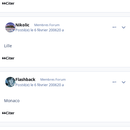
Citer
comment_120047
Author stats
Nikolic
Membres Forum
Posté(e)
le 6 février 2006
20 a
Lille
Citer
comment_120155
Author stats
Flashback
Membres Forum
Posté(e)
le 6 février 2006
20 a
Monaco
Citer
comment_120187
Author stats