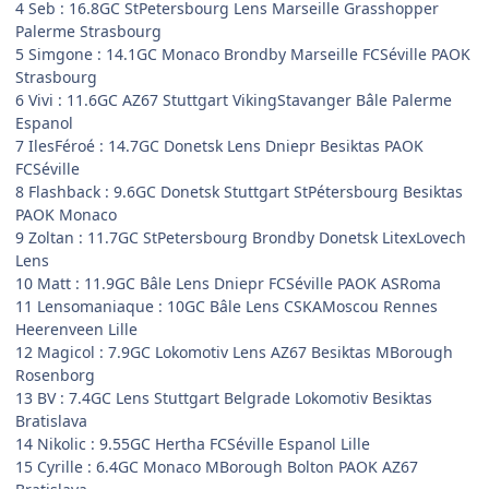
4 Seb : 16.8GC StPetersbourg Lens Marseille Grasshopper
Palerme Strasbourg
5 Simgone : 14.1GC Monaco Brondby Marseille FCSéville PAOK
Strasbourg
6 Vivi : 11.6GC AZ67 Stuttgart VikingStavanger Bâle Palerme
Espanol
7 IlesFéroé : 14.7GC Donetsk Lens Dniepr Besiktas PAOK
FCSéville
8 Flashback : 9.6GC Donetsk Stuttgart StPétersbourg Besiktas
PAOK Monaco
9 Zoltan : 11.7GC StPetersbourg Brondby Donetsk LitexLovech
Lens
10 Matt : 11.9GC Bâle Lens Dniepr FCSéville PAOK ASRoma
11 Lensomaniaque : 10GC Bâle Lens CSKAMoscou Rennes
Heerenveen Lille
12 Magicol : 7.9GC Lokomotiv Lens AZ67 Besiktas MBorough
Rosenborg
13 BV : 7.4GC Lens Stuttgart Belgrade Lokomotiv Besiktas
Bratislava
14 Nikolic : 9.55GC Hertha FCSéville Espanol Lille
15 Cyrille : 6.4GC Monaco MBorough Bolton PAOK AZ67