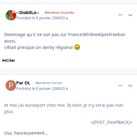
comment_115055
Author stats
--Diab0Lo--
Membres Encartés
Posté(e)
le 8 janvier 2006
20 a
Dommage qu'il ne soit pas sur France3RhôneAlpesFreebox
aussi,
c'était presque un derby régional
Citer
comment_115059
Author stats
Par OL
Membres Forum
Posté(e)
le 8 janvier 2006
20 a
et moi j'ai eurosport chez moi 8) donc je n'y serai pas non
plus
<{POST_SNAPBACK}>
Oui, heureusement...