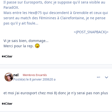
Il passe sur Eurosports, donc je suppose qu'il sera visible au
ParadOX.
Mais entre les Hex@75 qui descendent à Grenoble et ceux qui
seront au match des Féminines à Clairefontaine, je ne pense
pas qu'il y ait foule...
<{POST_SNAPBACK}>
Vi je sais bien, dommage...
Merci pour la rep.
Citer
comment_115053
Author stats
nel
Membres Encartés
Posté(e)
le 8 janvier 2006
20 a
et moi j'ai eurosport chez moi 8) donc je n'y serai pas non plus
Citer