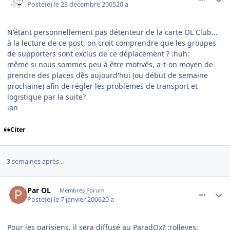
Posté(e)
le 23 décembre 2005
20 a
N'étant personnellement pas détenteur de la carte OL Club...
à la lecture de ce post, on croit comprendre que les groupes
de supporters sont exclus de ce déplacement ? :huh:
même si nous sommes peu à être motivés, a-t-on moyen de
prendre des places dès aujourd'hui (ou début de semaine
prochaine) afin de régler les problèmes de transport et
logistique par la suite?
ian
Citer
3 semaines après...
comment_115006
Author stats
Par OL
Membres Forum
Posté(e)
le 7 janvier 2006
20 a
Pour les parisiens, il sera diffusé au ParadOx? :rolleyes: