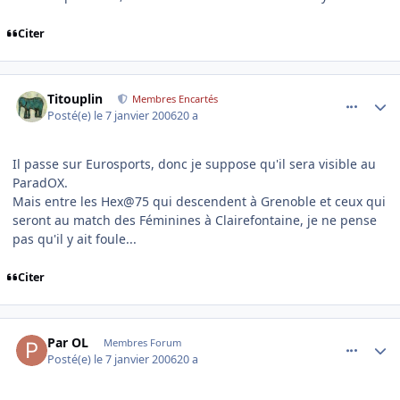
Citer
comment_115011
Author stats
Titouplin
Membres Encartés
Posté(e)
le 7 janvier 2006
20 a
Il passe sur Eurosports, donc je suppose qu'il sera visible au
ParadOX.
Mais entre les Hex@75 qui descendent à Grenoble et ceux qui
seront au match des Féminines à Clairefontaine, je ne pense
pas qu'il y ait foule...
Citer
comment_115013
Author stats
Par OL
Membres Forum
Posté(e)
le 7 janvier 2006
20 a