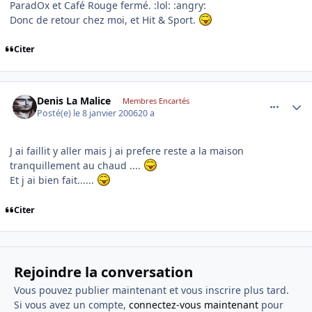
ParadOx et Café Rouge fermé. :lol: :angry:
Donc de retour chez moi, et Hit & Sport.
Citer
comment_115066
Author stats
Denis La Malice
Membres Encartés
Posté(e)
le 8 janvier 2006
20 a
J ai faillit y aller mais j ai prefere reste a la maison
tranquillement au chaud ....
Et j ai bien fait......
Citer
Rejoindre la conversation
Vous pouvez publier maintenant et vous inscrire plus tard.
Si vous avez un compte,
connectez-vous maintenant
pour