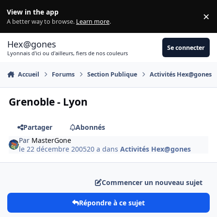
Aller au contenu
View in the app
×
Di
A better way to browse.
Learn more
.
Hex@gones
Se connecter
Lyonnais d'ici ou d'ailleurs, fiers de nos couleurs
Accueil
Forums
Section Publique
Activités Hex@gones
Grenoble - Lyon
Partager
Abonnés
Par
MasterGone
le 22 décembre 2005
20 a
dans
Activités Hex@gones
Commencer un nouveau sujet
Répondre à ce sujet