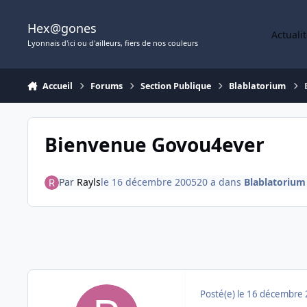
Aller au contenu
Hex@gones
Actuali
Lyonnais d'ici ou d'ailleurs, fiers de nos couleurs
Accueil
Forums
Section Publique
Blablatorium
Bienvenue Govou4ever
Par
Rayls
le 16 décembre 2005
20 a
dans
Blablatorium
Posté(e)
le 16 décembre