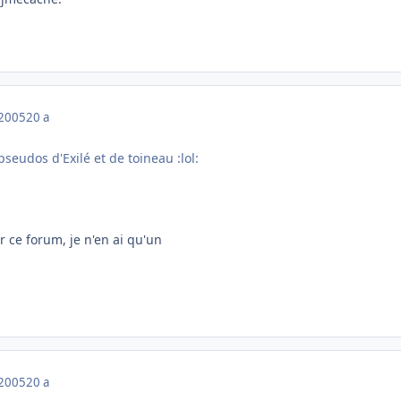
 2005
20 a
pseudos d'Exilé et de toineau :lol:
sur ce forum, je n'en ai qu'un
 2005
20 a