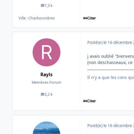
7,3 k
messages
Citer
Ville :
Charbonnières
Posté(e)
le 16 décembre
j avais oublié "bienve
(non deschasseaux, ce n
Rayls
Il n'y a que les cons q
Membres Forum
2,2 k
messages
Citer
Posté(e)
le 16 décembre