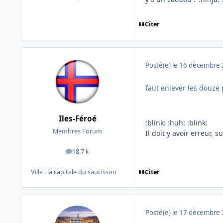
Citer
Posté(e)
le 16 décembre
faut enlever les douze 
Iles-Féroé
:blink: :huh: :blink:
Membres Forum
Il doit y avoir erreur, 
18,7 k
messages
Citer
Ville :
la capitale du saucisson
Posté(e)
le 17 décembre