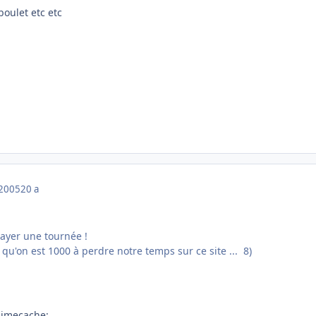
boulet etc etc
 2005
20 a
payer une tournée !
 qu'on est 1000 à perdre notre temps sur ce site ... 8)
 :jmecache: