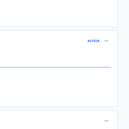
comment_112
AUTEUR
comment_112