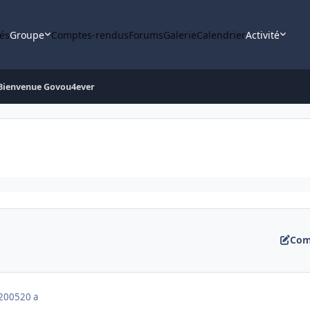
tés
Groupe
Comptes-rendus
Forums
Galerie
Calendrier
Activité
Bienvenue Govou4ever
Com
 2005
20 a