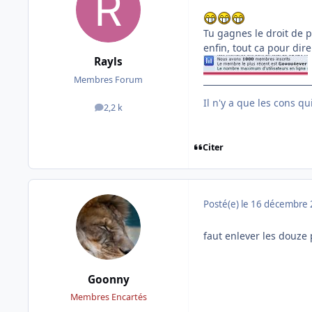
Tu gagnes le droit de 
enfin, tout ca pour dire
Rayls
Membres Forum
Il n'y a que les cons q
2,2 k
messages
Citer
Posté(e)
le 16 décembre
faut enlever les douze 
Goonny
Membres Encartés