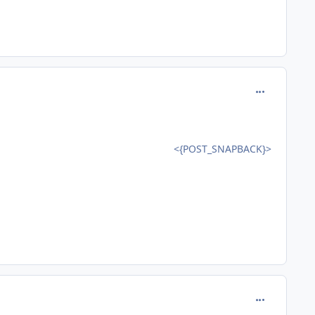
comment_112
<{POST_SNAPBACK}>
comment_112