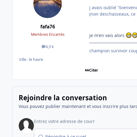
j avais oublié "bienve
(non deschasseaux, ce n
fafa76
Membres Encartés
je m'en vais alors
4,3 k
messages
champion survivor coup
Ville :
le havre
Citer
Rejoindre la conversation
Vous pouvez publier maintenant et vous inscrire plus tar
Répondre à ce sujet…