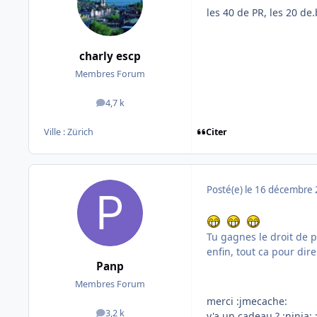
les 40 de PR, les 20 de.
charly escp
Membres Forum
4,7 k
messages
Citer
Ville :
Zürich
Posté(e)
le 16 décembre
Tu gagnes le droit de 
enfin, tout ca pour dire
Panp
Membres Forum
merci :jmecache:
3,2 k
y'a un cadeau ? :ninja:
messages