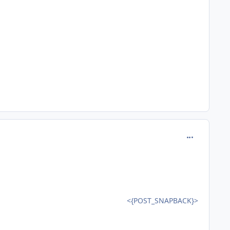
comment_112
<{POST_SNAPBACK}>