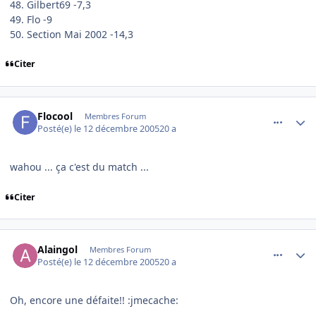
48. Gilbert69 -7,3
49. Flo -9
50. Section Mai 2002 -14,3
Citer
comment_111673
Author stats
Flocool
Membres Forum
Posté(e)
le 12 décembre 2005
20 a
wahou ... ça c'est du match ...
Citer
comment_111686
Author stats
Alaingol
Membres Forum
Posté(e)
le 12 décembre 2005
20 a
Oh, encore une défaite!! :jmecache: