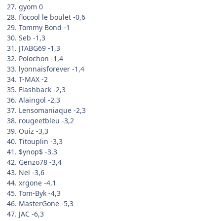
27. gyom 0
28. flocool le boulet -0,6
29. Tommy Bond -1
30. Seb -1,3
31. JTABG69 -1,3
32. Polochon -1,4
33. lyonnaisforever -1,4
34. T-MAX -2
35. Flashback -2,3
36. Alaingol -2,3
37. Lensomaniaque -2,3
38. rougeetbleu -3,2
39. Ouiz -3,3
40. Titouplin -3,3
41. $ynop$ -3,3
42. Genzo78 -3,4
43. Nel -3,6
44. xrgone -4,1
45. Tom-Byk -4,3
46. MasterGone -5,3
47. JAC -6,3