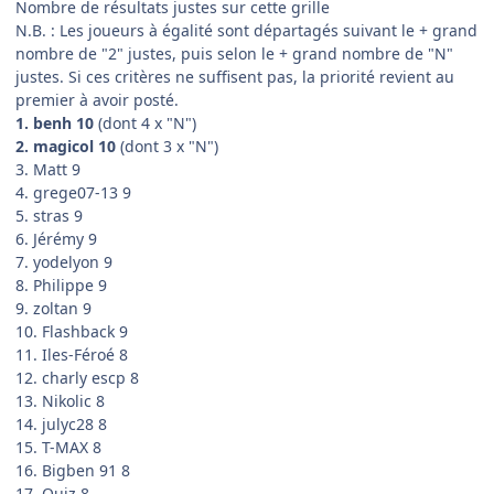
Nombre de résultats justes sur cette grille
N.B. : Les joueurs à égalité sont départagés suivant le + grand
nombre de "2" justes, puis selon le + grand nombre de "N"
justes. Si ces critères ne suffisent pas, la priorité revient au
premier à avoir posté.
1. benh 10
(dont 4 x "N")
2. magicol 10
(dont 3 x "N")
3. Matt 9
4. grege07-13 9
5. stras 9
6. Jérémy 9
7. yodelyon 9
8. Philippe 9
9. zoltan 9
10. Flashback 9
11. Iles-Féroé 8
12. charly escp 8
13. Nikolic 8
14. julyc28 8
15. T-MAX 8
16. Bigben 91 8
17. Ouiz 8