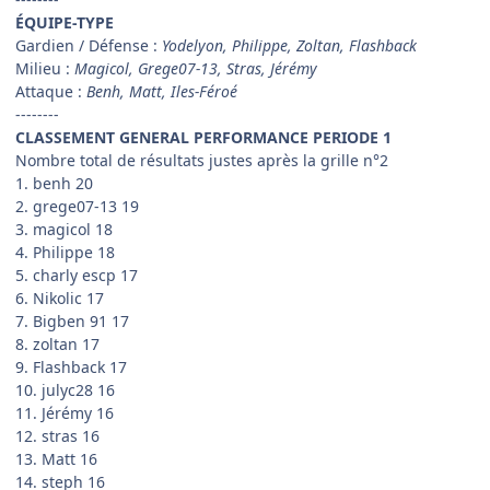
ÉQUIPE-TYPE
Gardien / Défense :
Yodelyon, Philippe, Zoltan, Flashback
Milieu :
Magicol, Grege07-13, Stras, Jérémy
Attaque :
Benh, Matt, Iles-Féroé
--------
CLASSEMENT GENERAL PERFORMANCE PERIODE 1
Nombre total de résultats justes après la grille n°2
1. benh 20
2. grege07-13 19
3. magicol 18
4. Philippe 18
5. charly escp 17
6. Nikolic 17
7. Bigben 91 17
8. zoltan 17
9. Flashback 17
10. julyc28 16
11. Jérémy 16
12. stras 16
13. Matt 16
14. steph 16