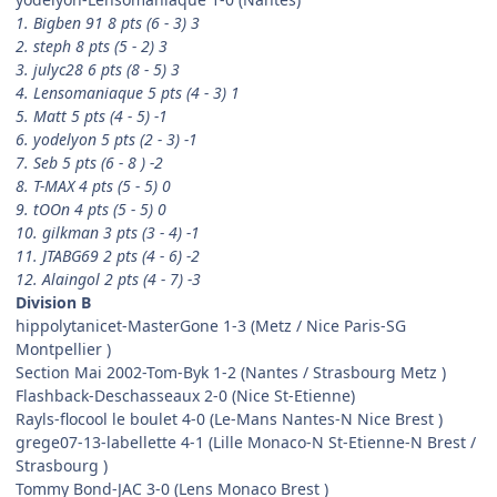
1. Bigben 91 8 pts (6 - 3) 3
2. steph 8 pts (5 - 2) 3
3. julyc28 6 pts (8 - 5) 3
4. Lensomaniaque 5 pts (4 - 3) 1
5. Matt 5 pts (4 - 5) -1
6. yodelyon 5 pts (2 - 3) -1
7. Seb 5 pts (6 - 8 ) -2
8. T-MAX 4 pts (5 - 5) 0
9. tOOn 4 pts (5 - 5) 0
10. gilkman 3 pts (3 - 4) -1
11. JTABG69 2 pts (4 - 6) -2
12. Alaingol 2 pts (4 - 7) -3
Division B
hippolytanicet-MasterGone 1-3 (Metz / Nice Paris-SG
Montpellier )
Section Mai 2002-Tom-Byk 1-2 (Nantes / Strasbourg Metz )
Flashback-Deschasseaux 2-0 (Nice St-Etienne)
Rayls-flocool le boulet 4-0 (Le-Mans Nantes-N Nice Brest )
grege07-13-labellette 4-1 (Lille Monaco-N St-Etienne-N Brest /
Strasbourg )
Tommy Bond-JAC 3-0 (Lens Monaco Brest )