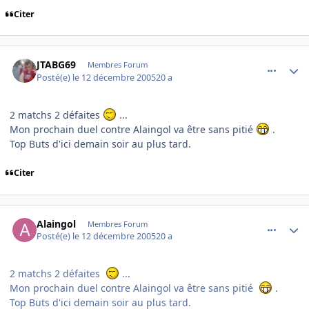
Citer
comment_111697
Author stats
JTABG69
Membres Forum
Posté(e)
le 12 décembre 2005
20 a
2 matchs 2 défaites
...
Mon prochain duel contre Alaingol va être sans pitié
.
Top Buts d'ici demain soir au plus tard.
Citer
comment_111743
Author stats
Alaingol
Membres Forum
Posté(e)
le 12 décembre 2005
20 a
2 matchs 2 défaites
...
Mon prochain duel contre Alaingol va être sans pitié
.
Top Buts d'ici demain soir au plus tard.