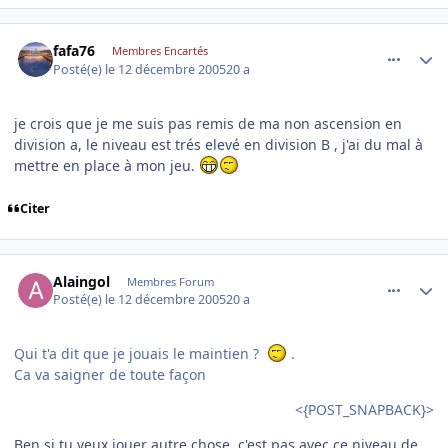
comment_111781
Author stats
fafa76
Membres Encartés
Posté(e)
le 12 décembre 2005
20 a
je crois que je me suis pas remis de ma non ascension en
division a, le niveau est trés elevé en division B , j'ai du mal à
mettre en place à mon jeu.
Citer
comment_111803
Author stats
Alaingol
Membres Forum
Posté(e)
le 12 décembre 2005
20 a
Qui t'a dit que je jouais le maintien ?
.
Ca va saigner de toute façon
<{POST_SNAPBACK}>
Ben si tu veux jouer autre chose, c'est pas avec ce niveau de