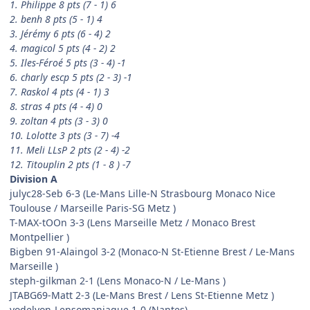
1. Philippe 8 pts (7 - 1) 6
2. benh 8 pts (5 - 1) 4
3. Jérémy 6 pts (6 - 4) 2
4. magicol 5 pts (4 - 2) 2
5. Iles-Féroé 5 pts (3 - 4) -1
6. charly escp 5 pts (2 - 3) -1
7. Raskol 4 pts (4 - 1) 3
8. stras 4 pts (4 - 4) 0
9. zoltan 4 pts (3 - 3) 0
10. Lolotte 3 pts (3 - 7) -4
11. Meli LLsP 2 pts (2 - 4) -2
12. Titouplin 2 pts (1 - 8 ) -7
Division A
julyc28-Seb 6-3 (Le-Mans Lille-N Strasbourg Monaco Nice
Toulouse / Marseille Paris-SG Metz )
T-MAX-tOOn 3-3 (Lens Marseille Metz / Monaco Brest
Montpellier )
Bigben 91-Alaingol 3-2 (Monaco-N St-Etienne Brest / Le-Mans
Marseille )
steph-gilkman 2-1 (Lens Monaco-N / Le-Mans )
JTABG69-Matt 2-3 (Le-Mans Brest / Lens St-Etienne Metz )
yodelyon-Lensomaniaque 1-0 (Nantes)