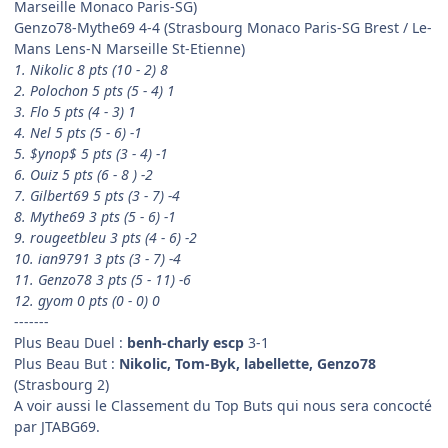
Marseille Monaco Paris-SG)
Genzo78-Mythe69 4-4 (Strasbourg Monaco Paris-SG Brest / Le-
Mans Lens-N Marseille St-Etienne)
1. Nikolic 8 pts (10 - 2) 8
2. Polochon 5 pts (5 - 4) 1
3. Flo 5 pts (4 - 3) 1
4. Nel 5 pts (5 - 6) -1
5. $ynop$ 5 pts (3 - 4) -1
6. Ouiz 5 pts (6 - 8 ) -2
7. Gilbert69 5 pts (3 - 7) -4
8. Mythe69 3 pts (5 - 6) -1
9. rougeetbleu 3 pts (4 - 6) -2
10. ian9791 3 pts (3 - 7) -4
11. Genzo78 3 pts (5 - 11) -6
12. gyom 0 pts (0 - 0) 0
-------
Plus Beau Duel :
benh-charly escp
3-1
Plus Beau But :
Nikolic, Tom-Byk, labellette, Genzo78
(Strasbourg 2)
A voir aussi le Classement du Top Buts qui nous sera concocté
par JTABG69.
--------