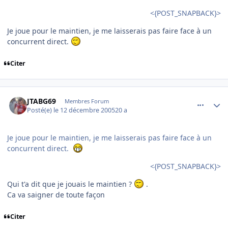
<{POST_SNAPBACK}>
Je joue pour le maintien, je me laisserais pas faire face à un
concurrent direct.
Citer
comment_111772
Author stats
JTABG69
Membres Forum
Posté(e)
le 12 décembre 2005
20 a
Je joue pour le maintien, je me laisserais pas faire face à un
concurrent direct.
<{POST_SNAPBACK}>
Qui t'a dit que je jouais le maintien ?
.
Ca va saigner de toute façon
Citer