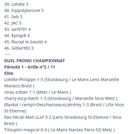
39. Lolotte 5
40. hippolytanicet 5
41. Seb 5
42. JAC 5
43. ian9791 4
44. $ynop$ 4
45. flocool le boulet 4
46. Gilbert69 3
----
DUEL PRONO CHAMPIONNAT
Période 1 - Grille n°2 / 11
Elite
Lolotte-Philippe 1-5 (Strasbourg / Le-Mans Lens Marseille
Monaco Brest )
stras-zoltan 1-1 (Metz / Le-Mans )
charly escp-benh 1-3 (Strasbourg / Marseille Nice Metz )
(Raskol / rempl=Deschasseaux)-Jérémy 1-3 (Brest / Lille Nice
St-Etienne)
Iles-Féroé-Meli LLsP 3-2 (Lens Strasbourg St-Etienne / Nice
Brest )
Titouplin-magicol 0-4 ( Le-Mans Nantes Paris-SG Metz )