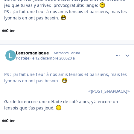
jeu que tu vas y arriver. :provocgratuite: :ange:
PS : j'ai fait une fleur à nos amis lensois et parisiens, mais les
lyonnais en ont pas besoin.
Citer
comment_111832
Author stats
Lensomaniaque
Membres Forum
Posté(e)
le 12 décembre 2005
20 a
PS : j'ai fait une fleur à nos amis lensois et parisiens, mais les
lyonnais en ont pas besoin.
<{POST_SNAPBACK}>
Garde toi encore une défaite de coté alors, y'a encore un
lensois que t'as pas joué.
Citer