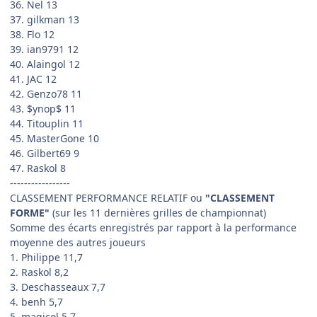
36. Nel 13
37. gilkman 13
38. Flo 12
39. ian9791 12
40. Alaingol 12
41. JAC 12
42. Genzo78 11
43. $ynop$ 11
44. Titouplin 11
45. MasterGone 10
46. Gilbert69 9
47. Raskol 8
-----------------
CLASSEMENT PERFORMANCE RELATIF ou
"CLASSEMENT
FORME"
(sur les 11 dernières grilles de championnat)
Somme des écarts enregistrés par rapport à la performance
moyenne des autres joueurs
1. Philippe 11,7
2. Raskol 8,2
3. Deschasseaux 7,7
4. benh 5,7
5. magicol 5,7