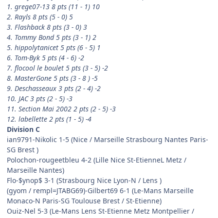
1. grege07-13 8 pts (11 - 1) 10
2. Rayls 8 pts (5 - 0) 5
3. Flashback 8 pts (3 - 0) 3
4. Tommy Bond 5 pts (3 - 1) 2
5. hippolytanicet 5 pts (6 - 5) 1
6. Tom-Byk 5 pts (4 - 6) -2
7. flocool le boulet 5 pts (3 - 5) -2
8. MasterGone 5 pts (3 - 8 ) -5
9. Deschasseaux 3 pts (2 - 4) -2
10. JAC 3 pts (2 - 5) -3
11. Section Mai 2002 2 pts (2 - 5) -3
12. labellette 2 pts (1 - 5) -4
Division C
ian9791-Nikolic 1-5 (Nice / Marseille Strasbourg Nantes Paris-
SG Brest )
Polochon-rougeetbleu 4-2 (Lille Nice St-EtienneL Metz /
Marseille Nantes)
Flo-$ynop$ 3-1 (Strasbourg Nice Lyon-N / Lens )
(gyom / rempl=JTABG69)-Gilbert69 6-1 (Le-Mans Marseille
Monaco-N Paris-SG Toulouse Brest / St-Etienne)
Ouiz-Nel 5-3 (Le-Mans Lens St-Etienne Metz Montpellier /