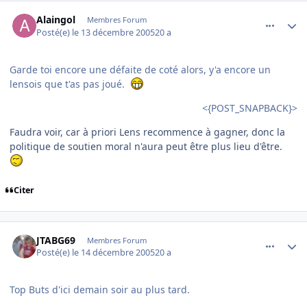
comment_111883
Author stats
Alaingol
Membres Forum
Posté(e)
le 13 décembre 2005
20 a
Garde toi encore une défaite de coté alors, y'a encore un
lensois que t'as pas joué.
<{POST_SNAPBACK}>
Faudra voir, car à priori Lens recommence à gagner, donc la
politique de soutien moral n'aura peut être plus lieu d'être.
Citer
comment_112146
Author stats
JTABG69
Membres Forum
Posté(e)
le 14 décembre 2005
20 a
Top Buts d'ici demain soir au plus tard.