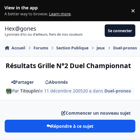
Aller au contenu
View in the app
×
Di
A better way to browse.
Learn more
.
Hex@gones
Se connecter
Lyonnais d'ici ou d'ailleurs, fiers de nos couleurs
Accueil
Forums
Section Publique
Jeux
Duel-pronos
Résultats Grille N°2 Duel Championnat
Partager
Abonnés
Par
Titouplin
le 11 décembre 2005
20 a
dans
Duel-pronos
Commencer un nouveau sujet
Répondre à ce sujet