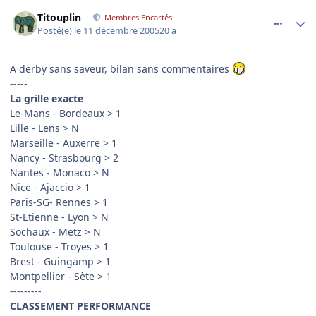
comment_111665
Author stats
Titouplin
Membres Encartés
Posté(e)
le 11 décembre 2005
20 a
A derby sans saveur, bilan sans commentaires
-----
La grille exacte
Le-Mans - Bordeaux > 1
Lille - Lens > N
Marseille - Auxerre > 1
Nancy - Strasbourg > 2
Nantes - Monaco > N
Nice - Ajaccio > 1
Paris-SG- Rennes > 1
St-Etienne - Lyon > N
Sochaux - Metz > N
Toulouse - Troyes > 1
Brest - Guingamp > 1
Montpellier - Sète > 1
---------
CLASSEMENT PERFORMANCE