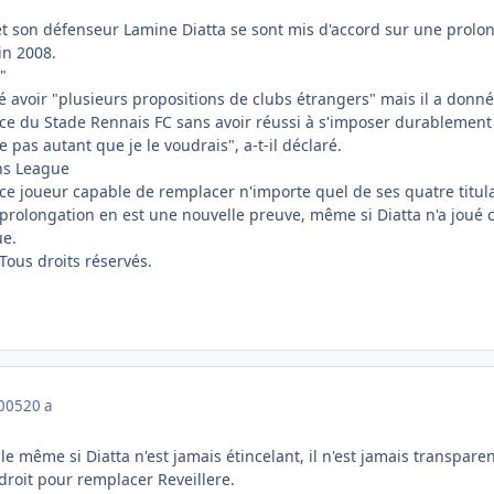
t son défenseur Lamine Diatta se sont mis d'accord sur une prolong
in 2008.
"
ré avoir "plusieurs propositions de clubs étrangers" mais il a donn
ce du Stade Rennais FC sans avoir réussi à s'imposer durablement 
 pas autant que je le voudrais", a-t-il déclaré.
ns League
 ce joueur capable de remplacer n'importe quel de ses quatre titula
 prolongation en est une nouvelle preuve, même si Diatta n'a joué
e.
ous droits réservés.
2005
20 a
e même si Diatta n'est jamais étincelant, il n'est jamais transparent
 droit pour remplacer Reveillere.