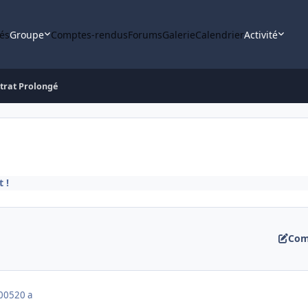
tés
Groupe
Comptes-rendus
Forums
Galerie
Calendrier
Activité
trat Prolongé
 !
Com
2005
20 a