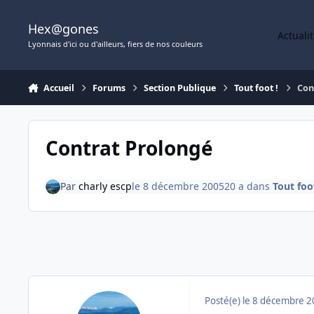
Aller au contenu
Hex@gones
Actuali
Lyonnais d'ici ou d'ailleurs, fiers de nos couleurs
Accueil
Forums
Section Publique
Tout foot !
Con
Contrat Prolongé
Par
charly escp
le 8 décembre 2005
20 a
dans
Tout foot
Posté(e)
le 8 décembre 