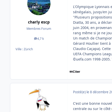
L'Olympique Lyonnais e
sénégalais, jusqu'en ju
"Plusieurs propositions
charly escp
Diatta, 30 ans, a décla
juin 2004, en provenan
Membres Forum
rang même si je ne joue
Un match de Champio
4,7 k
messages
Gérard Houllier tient à
Claudio Caçapa). Cette
Ville :
Zürich
UEFA Champions Leagu
©uefa.com 1998-2005. T
Citer
Posté(e)
le 8 décembre 
C'est une bonne nouvell
centrale ou sur le côté