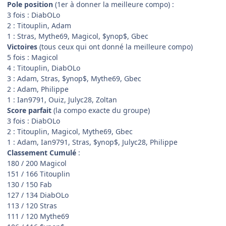
Pole position
(1er à donner la meilleure compo) :
3 fois : DiabOLo
2 : Titouplin, Adam
1 : Stras, Mythe69, Magicol, $ynop$, Gbec
Victoires
(tous ceux qui ont donné la meilleure compo)
5 fois : Magicol
4 : Titouplin, DiabOLo
3 : Adam, Stras, $ynop$, Mythe69, Gbec
2 : Adam, Philippe
1 : Ian9791, Ouiz, Julyc28, Zoltan
Score parfait
(la compo exacte du groupe)
3 fois : DiabOLo
2 : Titouplin, Magicol, Mythe69, Gbec
1 : Adam, Ian9791, Stras, $ynop$, Julyc28, Philippe
Classement Cumulé
:
180 / 200 Magicol
151 / 166 Titouplin
130 / 150 Fab
127 / 134 DiabOLo
113 / 120 Stras
111 / 120 Mythe69