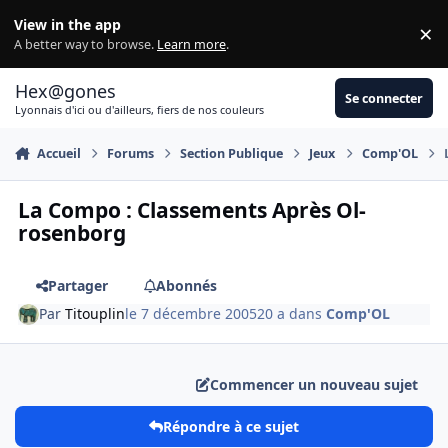
Aller au contenu
View in the app
×
Di
A better way to browse.
Learn more
.
Hex@gones
Se connecter
Lyonnais d'ici ou d'ailleurs, fiers de nos couleurs
Accueil
Forums
Section Publique
Jeux
Comp'OL
La Compo : Classements Après Ol-
rosenborg
Partager
Abonnés
Par
Titouplin
le 7 décembre 2005
20 a
dans
Comp'OL
Commencer un nouveau sujet
Répondre à ce sujet