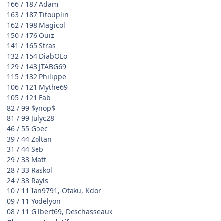
166 / 187 Adam
163 / 187 Titouplin
162 / 198 Magicol
150 / 176 Ouiz
141 / 165 Stras
132 / 154 DiabOLo
129 / 143 JTABG69
115 / 132 Philippe
106 / 121 Mythe69
105 / 121 Fab
82 / 99 $ynop$
81 / 99 Julyc28
46 / 55 Gbec
39 / 44 Zoltan
31 / 44 Seb
29 / 33 Matt
28 / 33 Raskol
24 / 33 Rayls
10 / 11 Ian9791, Otaku, Kdor
09 / 11 Yodelyon
08 / 11 Gilbert69, Deschasseaux