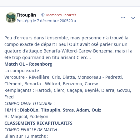
comment_110942
Author stats
Titouplin
Membres Encartés
Posté(e)
le 7 décembre 2005
20 a
Peu d'erreurs dans l'ensemble, mais personne n'a trouvé la
compo exacte de départ ! Seul Ouiz avait osé parier sur un
quaturo d'attaque Benarfa-Wiltord-Carew-Benzema, mais il a
été trop gourmand en titularisant Clerc...
Match OL - Rosenborg
La compo exacte :
Vercoutre - Réveillère, Cris, Diatta, Monsoreau - Pedretti,
Clément, Benarfa - Wiltord, Benzema, Carew
Remplaçants : Hartock, Clerc, Caçapa, Beynié, Diarra, Govou,
Fred
COMPO ONZE TITULAIRE
:
10/11 : DiabOLo, Titouplin, Stras, Adam, Ouiz
9 : Magicol, Yodelyon
CLASSEMENTS RECAPITULATIFS
COMPO FEUILLE DE MATCH :
Bilan sur 12 matchs :