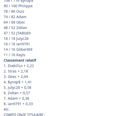
106 / 116 $ynop$
90 / 100 Philippe
78 / 86 Ouiz
74 / 82 Adam
64 / 68 Gbec
48 / 52 Zoltan
47 / 52 JTABG69
18 / 18 Julyc28
16 / 16 ian9791
14 / 16 Gilbert69
11 / 16 Rayls
Classement relatif
1. DiabOLo + 2,22
2. Stras + 2,18
3. Gbec + 2,04
4. $ynop$ + 1,41
5. Julyc28 + 0,58
6. Zoltan + 0,57
7. Adam + 0,36
8. ian9791 + 0,33
etc.
COMPO ONZE TITULAIRE :