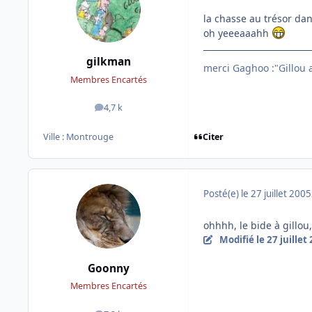
la chasse au trésor dan
oh yeeeaaahh
gilkman
merci Gaghoo :"Gillou av
Membres Encartés
4,7 k
messages
Citer
Ville :
Montrouge
Posté(e)
le 27 juillet 2005
ohhhh, le bide à gillou
Modifié
le 27 juillet
Goonny
Membres Encartés