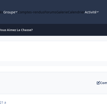
tés
Groupe
Comptes-rendus
Forums
Galerie
Calendrier
Activité
Vous Aimez La Chasse?
Com
21 a