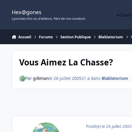
Aller au contenu
Hex@gones
Actuali
Lyonnais d'ici ou d'ailleurs, fiers de nos couleurs
Accueil
Forums
Section Publique
Blablatorium
Vous Aimez La Chasse?
Par
gilkman
le 26 juillet 2005
21 a
dans
Blablatorium
Posté(e)
le 26 juillet 2005