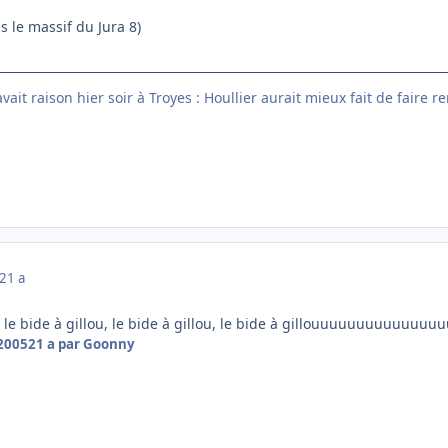
s le massif du Jura 8)
ait raison hier soir à Troyes : Houllier aurait mieux fait de faire r
21 a
, le bide à gillou, le bide à gillou, le bide à gillouuuuuuuuuuuuuu
 2005
21 a
par Goonny