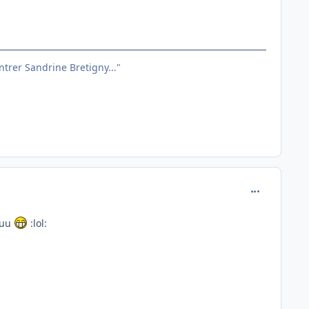
entrer Sandrine Bretigny..."
comment_849
uuu
:lol: