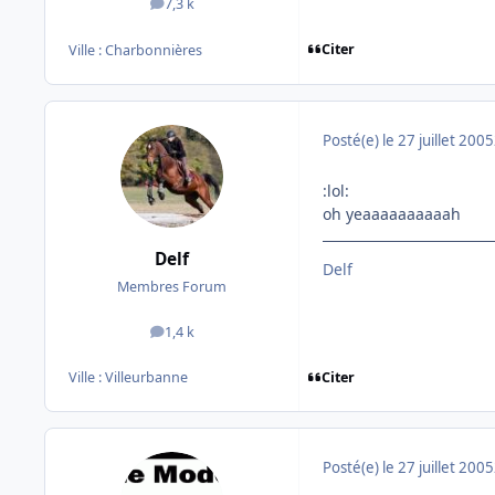
7,3 k
messages
Citer
Ville :
Charbonnières
Posté(e)
le 27 juillet 2005
:lol:
oh yeaaaaaaaaaah
Delf
Delf
Membres Forum
1,4 k
messages
Citer
Ville :
Villeurbanne
Posté(e)
le 27 juillet 2005