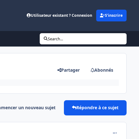
Utilisateur existant ? Connexion
S’inscrire
Search...
Partager
Abonnés
mencer un nouveau sujet
Répondre à ce sujet
comment_848