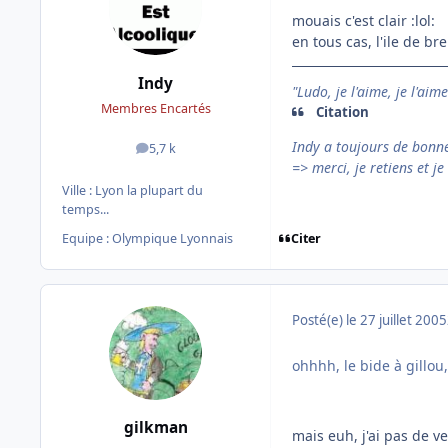
mouais c'est clair :lol:
en tous cas, l'ile de b
Indy
"Ludo, je l'aime, je l'aim
Membres Encartés
Citation
Indy a toujours de bonn
5,7 k
messages
=> merci, je retiens et je 
Ville :
Lyon la plupart du
temps...
Citer
Equipe : Olympique Lyonnais
Posté(e)
le 27 juillet 2005
ohhhh, le bide à gillou
gilkman
mais euh, j'ai pas de v