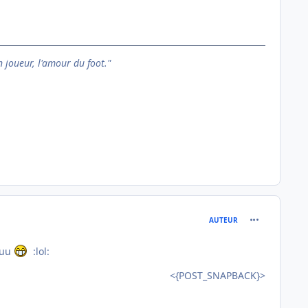
n joueur, l'amour du foot."
comment_850
AUTEUR
uuu
:lol:
<{POST_SNAPBACK}>